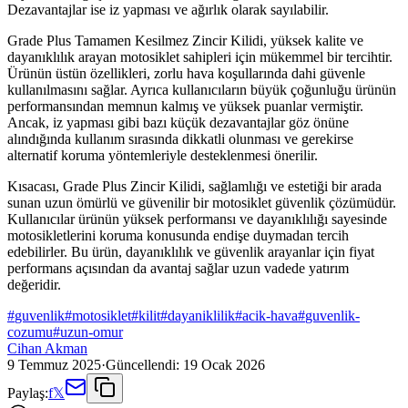
Dezavantajlar ise iz yapması ve ağırlık olarak sayılabilir.
Grade Plus Tamamen Kesilmez Zincir Kilidi, yüksek kalite ve
dayanıklılık arayan motosiklet sahipleri için mükemmel bir tercihtir.
Ürünün üstün özellikleri, zorlu hava koşullarında dahi güvenle
kullanılmasını sağlar. Ayrıca kullanıcıların büyük çoğunluğu ürünün
performansından memnun kalmış ve yüksek puanlar vermiştir.
Ancak, iz yapması gibi bazı küçük dezavantajlar göz önüne
alındığında kullanım sırasında dikkatli olunması ve gerekirse
alternatif koruma yöntemleriyle desteklenmesi önerilir.
Kısacası, Grade Plus Zincir Kilidi, sağlamlığı ve estetiği bir arada
sunan uzun ömürlü ve güvenilir bir motosiklet güvenlik çözümüdür.
Kullanıcılar ürünün yüksek performansı ve dayanıklılığı sayesinde
motosikletlerini koruma konusunda endişe duymadan tercih
edebilirler. Bu ürün, dayanıklılık ve güvenlik arayanlar için fiyat
performans açısından da avantaj sağlar uzun vadede yatırım
değeridir.
#
guvenlik
#
motosiklet
#
kilit
#
dayaniklilik
#
acik-hava
#
guvenlik-
cozumu
#
uzun-omur
Cihan Akman
9 Temmuz 2025
·
Güncellendi:
19 Ocak 2026
Paylaş:
f
𝕏