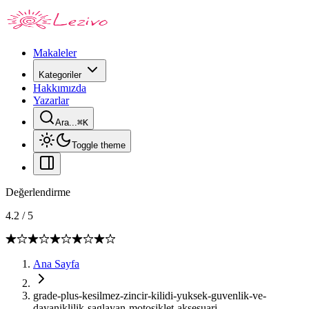
Makaleler
Kategoriler
Hakkımızda
Yazarlar
Ara...
⌘
K
Toggle theme
Değerlendirme
4.2
/
5
Ana Sayfa
grade-plus-kesilmez-zincir-kilidi-yuksek-guvenlik-ve-
dayaniklilik-saglayan-motosiklet-aksesuari