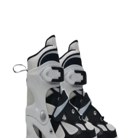
Malzeme ve Kullanım Önerileri
Örgü bebek tulumları, dayanıklı malzemeler ve özgün tasarımlarla
bebek duşu hediyesi olarak öne çıkar. Kullanım pratikliği ve
güvenlik unsurları hediye seçiminde önemli rol oynar.
Havalimanları ve Barlarda Örgü Kültürü: Sosyal
Etkileşim ve Güvenlik Zorlukları
Örgü, barlar ve havalimanları gibi sosyal alanlarda yaygınlaşarak
hem sosyalleşme hem de zaman yönetimi aracı oldu. Ancak
güvenlik kontrollerindeki belirsizlikler, seyahat eden örgü tutkunları
için zorluk yaratıyor.
Yay Tasarımında Yaylı Mekanizmaların Kullanımı
ve Mekanik Avantajları
Yaylı yay tasarımları, torsiyon yayları ve levye mekanizmalarıyla
enerji aktarımını optimize eder. Malzeme seçimi ve şekillendirme,
performans ve estetiği bir araya getirir.
Polimer Kilden Çakmak Kılıfları: Tasarım,
Dayanıklılık ve Güvenlik Rehberi