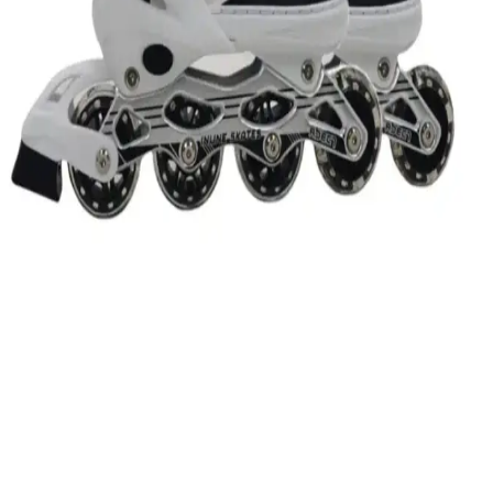
Polimer kilden yapılan çakmak kılıfları, estetik tasarım ve
dayanıklılık için pişirme süresi, kalınlık ayarı ve kaplama
yöntemleriyle güvenli kullanım sağlar. Yanma riski ve çatlama
önlemleri önemlidir.
Peg Tezgahı Dokuması: Teknik Özellikler, Güvenlik
Önlemleri ve Topluluk Görüşleri
Peg tezgahı dokuması, farklı ipliklerle estetik ürünler yaratır.
Kullanım kolaylığı ve güvenlik önlemleriyle dokuma topluluğunda
önemli bir yer tutar. Halı yapımında tercih edilir.
Vitray Sanatı: Başlangıç Rehberi, Temel Malzemeler
ve Güvenlik Önlemleri
Vitray sanatı, cam ve metalin birleşimiyle oluşan detaylı bir el
sanatıdır. Başlangıçta kurslarla öğrenmek, güvenlik önlemleri almak
ve doğadan ilham alan tasarımlar oluşturmak önemlidir.
E-LİFE HOME Çocuk Pateni Ayarlanabilir ve
Dayanıklı Alüminyum Gövdeyle Güvenli Kullanım
E-LİFE HOME çocuk pateni, ayarlanabilir yapısı ve dayanıklı