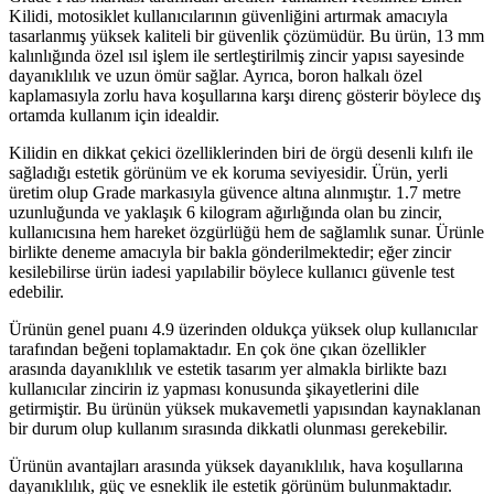
Kilidi, motosiklet kullanıcılarının güvenliğini artırmak amacıyla
tasarlanmış yüksek kaliteli bir güvenlik çözümüdür. Bu ürün, 13 mm
kalınlığında özel ısıl işlem ile sertleştirilmiş zincir yapısı sayesinde
dayanıklılık ve uzun ömür sağlar. Ayrıca, boron halkalı özel
kaplamasıyla zorlu hava koşullarına karşı direnç gösterir böylece dış
ortamda kullanım için idealdir.
Kilidin en dikkat çekici özelliklerinden biri de örgü desenli kılıfı ile
sağladığı estetik görünüm ve ek koruma seviyesidir. Ürün, yerli
üretim olup Grade markasıyla güvence altına alınmıştır. 1.7 metre
uzunluğunda ve yaklaşık 6 kilogram ağırlığında olan bu zincir,
kullanıcısına hem hareket özgürlüğü hem de sağlamlık sunar. Ürünle
birlikte deneme amacıyla bir bakla gönderilmektedir; eğer zincir
kesilebilirse ürün iadesi yapılabilir böylece kullanıcı güvenle test
edebilir.
Ürünün genel puanı 4.9 üzerinden oldukça yüksek olup kullanıcılar
tarafından beğeni toplamaktadır. En çok öne çıkan özellikler
arasında dayanıklılık ve estetik tasarım yer almakla birlikte bazı
kullanıcılar zincirin iz yapması konusunda şikayetlerini dile
getirmiştir. Bu ürünün yüksek mukavemetli yapısından kaynaklanan
bir durum olup kullanım sırasında dikkatli olunması gerekebilir.
Ürünün avantajları arasında yüksek dayanıklılık, hava koşullarına
dayanıklılık, güç ve esneklik ile estetik görünüm bulunmaktadır.