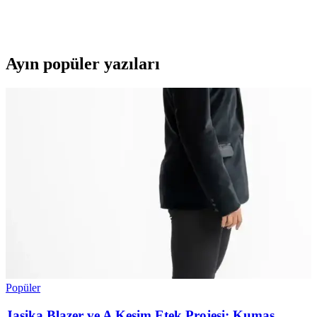
alüminyum gövdesiyle büyüyen ayaklara uygun, güvenli ve
eğlenceli bir spor deneyimi sunar.
Ayın popüler yazıları
Popüler
Jasika Blazer ve A Kesim Etek Projesi: Kumaş