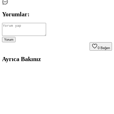
Yorumlar:
Yorum
0
Beğen
Ayrıca Bakınız
Bebek Şapkası Örgüsünde Malzeme Seçimi,
Teknikler ve Güvenlik Önemleri
Bebek şapkası örgüsünde malzeme seçimi, teknikler ve şiş kalınlığı
güvenlik ve konfor için kritik. Mohair iplik risk yaratabilir, seed
stitch tercih edilebilir. Yeni tekniklerle beceri artırılır.
Bebek Duşu Hediyesi İçin Örgü Tulumlar: Tasarım,