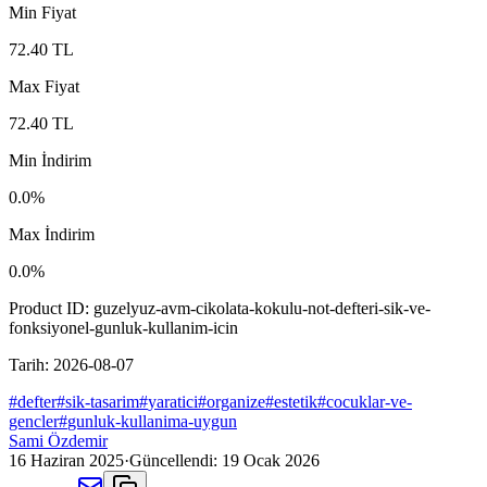
Min Fiyat
72.40
TL
Max Fiyat
72.40
TL
Min İndirim
0.0
%
Max İndirim
0.0
%
Product ID:
guzelyuz-avm-cikolata-kokulu-not-defteri-sik-ve-
fonksiyonel-gunluk-kullanim-icin
Tarih:
2026-08-07
#
defter
#
sik-tasarim
#
yaratici
#
organize
#
estetik
#
cocuklar-ve-
gencler
#
gunluk-kullanima-uygun
Sami Özdemir
16 Haziran 2025
·
Güncellendi:
19 Ocak 2026