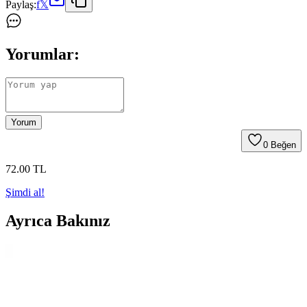
Paylaş:
f
𝕏
Yorumlar:
Yorum
0
Beğen
72
.00
TL
Şimdi al!
Ayrıca Bakınız
Janissary 8 Bölümlü A4 Defter: Çok Amaçlı,
Dayanıklı ve Geniş Kullanım Alanı Sunan Tasarım
Janissary 8 bölümlü A4 defter, dayanıklı sert kapak, spiral bağlama