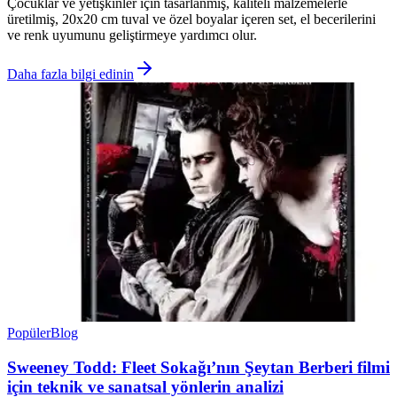
Çocuklar ve yetişkinler için tasarlanmış, kaliteli malzemelerle
üretilmiş, 20x20 cm tuval ve özel boyalar içeren set, el becerilerini
ve renk uyumunu geliştirmeye yardımcı olur.
Daha fazla bilgi edinin
Popüler
Blog
Sweeney Todd: Fleet Sokağı’nın Şeytan Berberi filmi
için teknik ve sanatsal yönlerin analizi