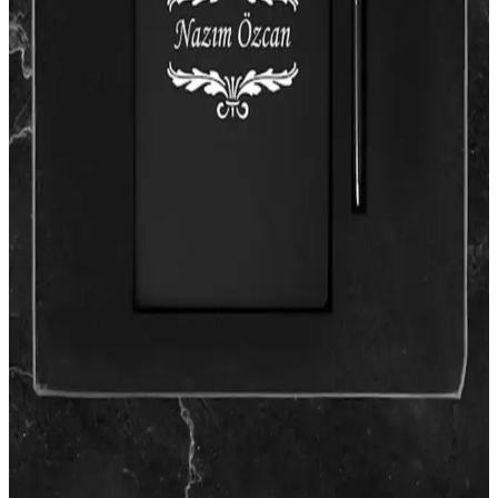
özellikler sunar.
AKILLICA 2'li Çizgili Defter Seti: Şık ve Kullanışlı
Günlük Notlar ve Yaratıcı Çalışmalar İçin
AKILLICA'nın çiftli çizgili defter seti, şık tasarımı ve
taşınabilirliğiyle günlük notlar ve projeler için ideal, dayanıklı kapak
ve spiral yapısıyla kullanımı kolay, çeşitli renk seçenekleri sunar.
Gıpta Pastoral Spiral Plastik Kapak Defter A4 72
Yaprak, Dayanıklı ve Şık Not Defteri
Gıpta Pastoral Spiral Plastik Kapak Defter, A4 boyutunda, 72 kareli
yaprak ve dayanıklı plastik kapak ile uzun ömürlü kullanım sağlar.
Renkli tasarımı ve spiral yapısı ile not almak ve çizim yapmak
kolaydır.
El Yapımı Defter Ciltleme Teknikleri ve
Kişiselleştirme Yöntemleriyle Özel Hediyeler
El yapımı defter ciltleme, malzeme seçimi, dikiş teknikleri ve
kişiselleştirme ile özel hediyeler oluşturmayı sağlar. Ekonomik ve
çevreci yöntemlerle başlayan bu hobi, yaratıcılığı destekler.