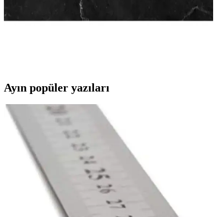
Kişiye Özel Lüks Kutulu Deri Defter ve Kalem
Hediye Seti LK128
Kişiye özel tasarımıyla öne çıkan, şık ve fonksiyonel deri defter ve
kalem seti, özel günlerinizde anlamlı hediye seçeneği sunar. Kaliteli
malzemeleri ve kişiselleştirme imkanıyla fark yaratır.
Ayın popüler yazıları