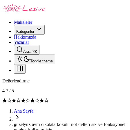
Makaleler
Kategoriler
Hakkımızda
Yazarlar
Ara...
⌘
K
Toggle theme
Değerlendirme
4.7
/
5
Ana Sayfa
guzelyuz-avm-cikolata-kokulu-not-defteri-sik-ve-fonksiyonel-
gunluk-kullanim-icin