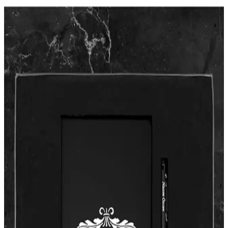
ve çeşitli sayfa düzenleriyle uzun süreli ve çok yönlü kullanım
sağlar.
Vandyck Marka Suluboya Defteri: Yüksek Kalite ve
Taşınabilirlik Özellikleriyle
Vandyck markasının A5 boyutundaki suluboya defteri, 20 yaprak,
dayanıklı kağıt ve taşınabilir tasarımıyla sanat ve hobi
kullanıcılarının tercihidir.
Apollon Gift Seti Kişiye Özel Çelik Termos ve
Tasarım Kupa ile Hediye Alternatifi
Apollon Gift'in kişiye özel tasarım termos, kupa, defter ve touch pen
seti, özel günlerde anlamlı ve estetik hediye seçeneği sunar, uzun
ömürlü ve kullanışlıdır.
Genel Markalar Flex Neon A4 Defter: Çok Yönlü ve
Dayanıklı Yazı Gereci Özellikleri
Flex Neon A4 defter, renkli tasarımı, farklı sayfa tipleri ve dayanıklı
yapısıyla okul ve ofis kullanımına uygun, çok yönlü bir yazı
gerecidir. Kullanıcı memnuniyeti yüksek, estetik ve fonksiyonel