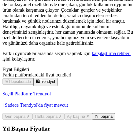
de fonksiyonel özellikleriyle öne çıkan, günlük kullanıma uygun bir
ürün olarak karşımıza çıkıyor. Çocuklar, gençler ve yetişkinler
tarafından tercih edilen bu defter, yaratıcı düşünceleri serbest
bırakmak ve günlük notlarınızı düzenlemek için ideal bir araçtır.
Hafifliği, dayanıklılığı ve estetik görünümü ile kullanım
deneyiminizi zenginleştirir, her zaman yanınızda olmasını sağlar. Bu
özel defteri tercih ederek, yaratıcılığınızı yeni seviyelere taşıyabilir
ve gününüzü daha organize hale getirebilirsiniz.
Farklı oyuncaklar arasında seçim yapmak için
karşılaştırma rehberi
işini kolaylaştırır.
Fiyat Bilgileri
Farklı platformlardaki fiyat trendleri
🛒
Hepsiburada
🛍️
Trendyol
Seçili Platform:
Trendyol
ℹ️ Sadece Trendyol'da fiyat mevcut
Gün başına
✗
Hafta başına
✗
Ay başına
✗
Yıl başına
Yıl Başına Fiyatlar