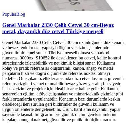
Popüler
Blog
Genel Markalar 2330 Çelik Cetvel 30 cm-Beyaz
metal, dayanıklı düz cetvel Türkiye menşeli
Genel Markalar 2330 Çelik Cetvel, 30 cm uzunluğunda düz kenarlı
ve beyaz renkli metal yapısıyla ölçüm ve çizim işlemlerinde
güvenilir bir temel sunar. Türkiye menşeli olması ve barkod
numarası 0000ox_S10652 ile desteklenen bu cetvel, kalite kontrol
süreçlerinde izlenebilirlik ve net kimlik bilgisi sunar. Kullanımı
kolay ve pratik referanslar oluşturarak, karton, ahşap ve metal
parçaların hızlı ve doğru ölçümlerde referans noktası olmayı
hedefler. Öne çıkan özellikler arasında düz cetvel tasarımı, güvenilir
referans çizgileri ve net okunabilir beyaz yüzey yer alır; bu sayede
hatasız çizim ve projeler için ideal bir araç haline gelir. Kullanım
senaryoları eğitim, atölye çalışmaları ve mimari-teknik çizimler gibi
farklı ortamlarda uygulanabilir. Kenarının bazı durumlarda keskin
olabileceği ileri sürülen geri bildirimler de güvenli kullanım ve
uygun önlemlerle dengelenebilir. Ürün, hafif ama dayanıklı yapısı
sayesinde taşınabilirliği artırır ve günlük ölçüm gereksinimlerini
karşılar; sonuç olarak net, güvenilir ve pratik bir ölçüm aracıdır.