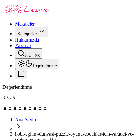
Makaleler
Kategoriler
Hakkımızda
Yazarlar
Ara...
⌘
K
Toggle theme
Değerlendirme
3.5
/
5
Ana Sayfa
hobi-egitim-dunyasi-puzzle-oyunu-cocuklar-icin-yaratici-ve-
egitici-bir-oyuncaktir