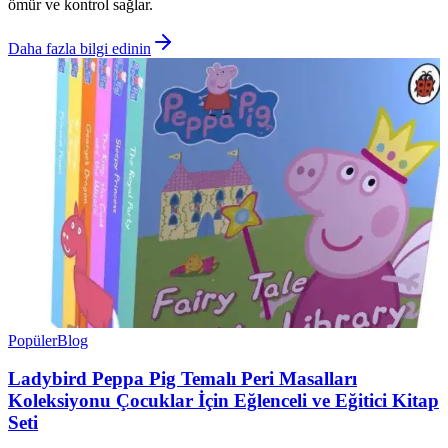
ömür ve kontrol sağlar.
Daha fazla bilgi edinin
Popüler
Blog
Ladybird Peppa Pig Temalı Peri Masalları
Koleksiyonu Çocuklar İçin Eğlenceli ve Eğitici Kitap
Seti