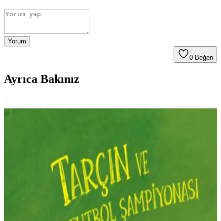
Yorum
0
Beğen
Ayrıca Bakınız
Tudem Yayınları Süper Gazeteciler 3 Likörlü
Çikolata ve Çocuk Kitabı İncelemesi
Tudem Yayınları'nın Süper Gazeteciler 3 Likörlü Çikolata ve çocuk
kitabı, kaliteli içerik ve eğlenceli tasarımıyla öne çıkıyor. Ürün,
yüksek puan ve kampanya avantajlarıyla geniş kitlelere ulaşmayı
hedefliyor.
Orman Temalı Eğitici Çocuk Kitabı Sincap Kitap
Serisi 2024 Basımı
Çocuklar için orman temasıyla hazırlanan Sincap Kitap, eğlenceli