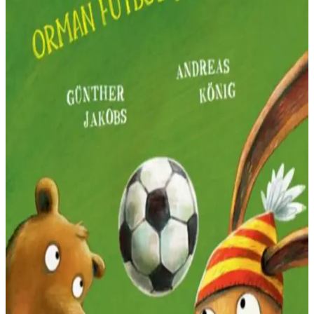
aktiviteler ve görsellerle doğa sevgisini aşılayan 2024 basımı, kaliteli
ve öğretici bir eser.
Ayas Eğitici Çocuk Davulu: El Yapımı ve Dayanıklı
Müzik Oyuncağı 75-90 Karakter
El yapımı ve dayanıklı deri gövdesiyle çocukların ritim duygusunu
geliştiren Ayas eğitici oyuncak davul, güvenli ve kaliteli müzik
deneyimi sunar.
Eksik Parça Çocuk Macera Seti Kral Şakir: Eğitici
ve Dayanıklı Oyuncaklar
Eksik Parça Kral Şakir oyuncak seti, çocukların hayal gücünü
geliştiren, dayanıklı ve eğlenceli tasarımıyla okul ve ev ortamına
uygun, yüksek kullanıcı memnuniyeti sağlayan bir ürün.
Sincap Kitap Bulurum Seni Çiftlikte: Eğlenceli ve
Eğitici Çocuk Hikaye Kitabı
Çocukların dikkatini artıran, doğa temalı ve interaktif hikaye kitabı,
renkli baskısı ve dayanıklı yapısıyla 4-8 yaş arası çocuklar için ideal
bir eğitim ve eğlence kaynağıdır.