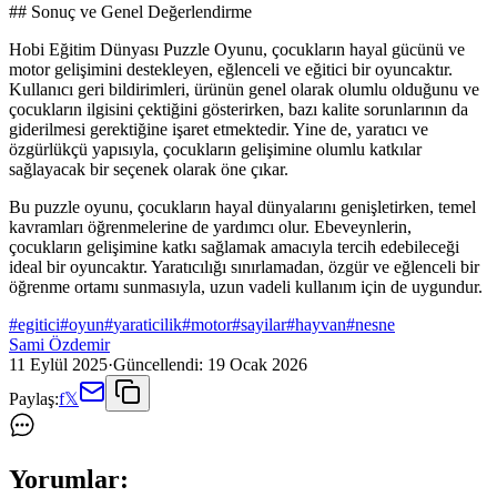
## Sonuç ve Genel Değerlendirme
Hobi Eğitim Dünyası Puzzle Oyunu, çocukların hayal gücünü ve
motor gelişimini destekleyen, eğlenceli ve eğitici bir oyuncaktır.
Kullanıcı geri bildirimleri, ürünün genel olarak olumlu olduğunu ve
çocukların ilgisini çektiğini gösterirken, bazı kalite sorunlarının da
giderilmesi gerektiğine işaret etmektedir. Yine de, yaratıcı ve
özgürlükçü yapısıyla, çocukların gelişimine olumlu katkılar
sağlayacak bir seçenek olarak öne çıkar.
Bu puzzle oyunu, çocukların hayal dünyalarını genişletirken, temel
kavramları öğrenmelerine de yardımcı olur. Ebeveynlerin,
çocukların gelişimine katkı sağlamak amacıyla tercih edebileceği
ideal bir oyuncaktır. Yaratıcılığı sınırlamadan, özgür ve eğlenceli bir
öğrenme ortamı sunmasıyla, uzun vadeli kullanım için de uygundur.
#
egitici
#
oyun
#
yaraticilik
#
motor
#
sayilar
#
hayvan
#
nesne
Sami Özdemir
11 Eylül 2025
·
Güncellendi:
19 Ocak 2026
Paylaş:
f
𝕏
Yorumlar: