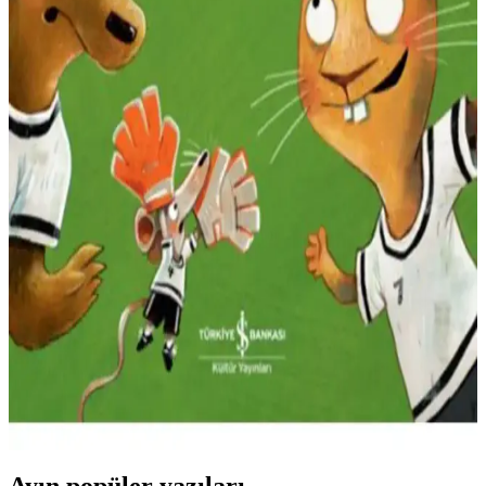
Yağmur Ormanı Kâşifleri Marnie Willow Çocuklar
İçin Eğitici ve Macera Dolu Bir Kitap
İş Bankası Kültür Yayınları'nın çocuklar için hazırladığı Yağmur
Ormanı Kâşifleri, doğa sevgisini ve merak duygusunu teşvik eden
eğitici ve eğlenceli bir macera kitabıdır.
Çocuklar İçin Mini Ayaksız El Mikroskobu:
Taşınabilir ve Eğitici Keşif Aracı
Küçük ve taşınabilir tasarımıyla çocukların doğayı ve detayları
keşfetmesine olanak tanıyan mikroskop, kolay kullanımı ve güçlü
büyütme özelliğiyle eğlenceli bilim deneyleri sunar.
Türkiye İş Bankası Kültür Yayınları Tarçın ve
Orman Futbol Şampiyonası Kitabı İncelemesi
Tarçın ve Orman Futbol Şampiyonası, çocuklara sporun ve takım
çalışmasının önemini eğlenceli görsellerle anlatan öğretici bir kitap.
2024 basımı, canlı tasarım ve akıcı anlatımıyla dikkat çekiyor.