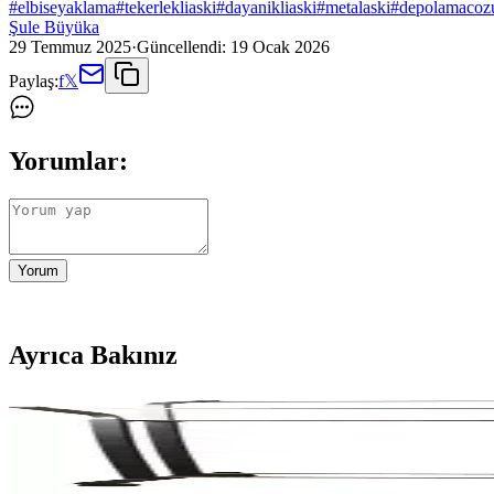
#
elbiseyaklama
#
tekerlekliaski
#
dayanikliaski
#
metalaski
#
depolamaco
Şule Büyüka
29 Temmuz 2025
·
Güncellendi:
19 Ocak 2026
Paylaş:
f
𝕏
Yorumlar:
Yorum
Ayrıca Bakınız
Hsn Tekerlekli Elbise Askısı: Dayanıklı ve Pratik 
Hsn Tekerlekli Elbise Askısı, sağlam yapısı, ayarlanabilir yüksekliği 