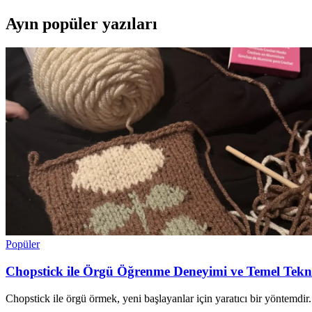
Ayın popüler yazıları
Popüler
Chopstick ile Örgü Öğrenme Deneyimi ve Temel Tekni
Chopstick ile örgü örmek, yeni başlayanlar için yaratıcı bir yöntemdir. D