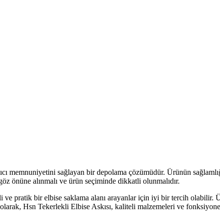
nıcı memnuniyetini sağlayan bir depolama çözümüdür. Ürünün sağlamlığı 
 göz önüne alınmalı ve ürün seçiminde dikkatli olunmalıdır.
li ve pratik bir elbise saklama alanı arayanlar için iyi bir tercih olabil
uç olarak, Hsn Tekerlekli Elbise Askısı, kaliteli malzemeleri ve fonksiy