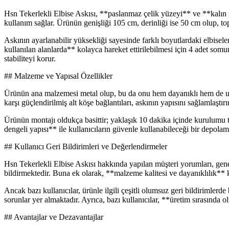
Hsn Tekerlekli Elbise Askısı, **paslanmaz çelik yüzeyi** ve **kalın pro
kullanım sağlar. Ürünün genişliği 105 cm, derinliği ise 50 cm olup, t
Askının ayarlanabilir yüksekliği sayesinde farklı boyutlardaki elbise
kullanılan alanlarda** kolayca hareket ettirilebilmesi için 4 adet somun
stabiliteyi korur.
## Malzeme ve Yapısal Özellikler
Ürünün ana malzemesi metal olup, bu da onu hem dayanıklı hem de uzu
karşı güçlendirilmiş alt köşe bağlantıları, askının yapısını sağlamlaştırı
Ürünün montajı oldukça basittir; yaklaşık 10 dakika içinde kurulumu t
dengeli yapısı** ile kullanıcıların güvenle kullanabileceği bir depolam
## Kullanıcı Geri Bildirimleri ve Değerlendirmeler
Hsn Tekerlekli Elbise Askısı hakkında yapılan müşteri yorumları, genel
bildirmektedir. Buna ek olarak, **malzeme kalitesi ve dayanıklılık**
Ancak bazı kullanıcılar, ürünle ilgili çeşitli olumsuz geri bildirimler
sorunlar yer almaktadır. Ayrıca, bazı kullanıcılar, **üretim sırasında
## Avantajlar ve Dezavantajlar