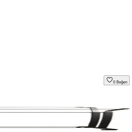
0
Beğen
r.