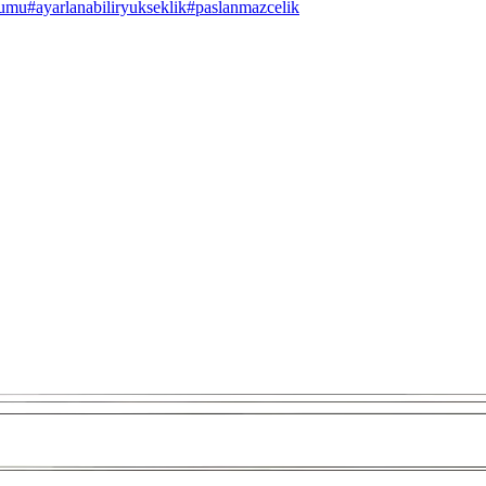
zumu
#
ayarlanabiliryukseklik
#
paslanmazcelik
Depolama Çözümü
ve hareketli tekerlekleriyle depolama ihtiyaçlarına modern çözümler suna