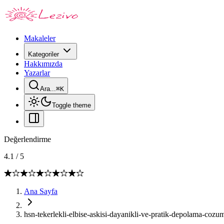
Makaleler
Kategoriler
Hakkımızda
Yazarlar
Ara...
⌘
K
Toggle theme
Değerlendirme
4.1
/
5
Ana Sayfa
hsn-tekerlekli-elbise-askisi-dayanikli-ve-pratik-depolama-cozu