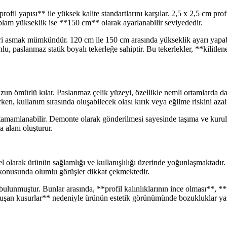
fil yapısı** ile yüksek kalite standartlarını karşılar. 2,5 x 2,5 cm prof
oplam yükseklik ise **150 cm** olarak ayarlanabilir seviyededir.
leri asmak mümkündür. 120 cm ile 150 cm arasında yükseklik ayarı yapab
lu, paslanmaz statik boyalı tekerleğe sahiptir. Bu tekerlekler, **kilitlen
n ömürlü kılar. Paslanmaz çelik yüzeyi, özellikle nemli ortamlarda d
rken, kullanım sırasında oluşabilecek olası kırık veya eğilme riskini azalt
amamlanabilir. Demonte olarak gönderilmesi sayesinde taşıma ve kurulum 
a alanı oluşturur.
 olarak ürünün sağlamlığı ve kullanışlılığı üzerinde yoğunlaşmaktadır. K
 konusunda olumlu görüşler dikkat çekmektedir.
de bulunmuştur. Bunlar arasında, **profil kalınlıklarının ince olması**,
 oluşan kusurlar** nedeniyle ürünün estetik görünümünde bozukluklar yaşa