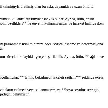
il kalınlığıyla üretilmiş olan bu askı, dayanıklı ve uzun ömürlü
ilmek, kullanıcılara büyük esneklik sunar. Ayrıca, ürün, **sık
ebilir özellikleri** ile güvenli kullanım sağlar ve hareket halinde iken
ahi paslanma riskini minimize eder. Ayrıca, esneme ve deformasyona
ır.
süreçleri kolaylıkla gerçekleştirilebilir. Ayrıca, ürün, **sağlam ve
ullanıcılar, **''Eğilip bükülmedi, iskeleti sağlam''** şeklinde görüş
 **vidaların ezilmesi veya sallanması**, ve **boya soyulması** gibi
dığını belirtmiştir.