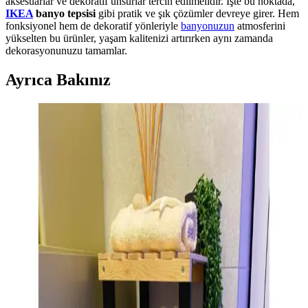
aksesuarlar ve dekoratif unsurlar tercih edilmelidir. İşte bu noktada,
IKEA
banyo tepsisi
gibi pratik ve şık çözümler devreye girer. Hem
fonksiyonel hem de dekoratif yönleriyle
banyonuzun
atmosferini
yükselten bu ürünler, yaşam kalitenizi artırırken aynı zamanda
dekorasyonunuzu tamamlar.
Ayrıca Bakınız
Misda Store 3 Katlı Üçgen Krom Metal Banyo
Köşelikleri Modern ve Dayanıklı Tasarım
Misda Store'un 3 katlı üçgen krom metal banyo köşelikleri, şık ve
dayanıklı tasarımıyla banyo alanlarınızı düzenli ve modern hale
getirir, kullanım kolaylığı sağlar.
Sas 5'li Plastik Banyo Seti: Estetik ve
Fonksiyonelliği Bir Arada Sunan Modern Çözüm
Sas 5'li plastik banyo seti, modern siyah tasarımıyla banyoda düzen
sağlar. Beş parça içerir, hafif ve dayanıklı plastik malzemeden
üretilmiştir, kullanışlı ve estetik bir çözüm sunar.