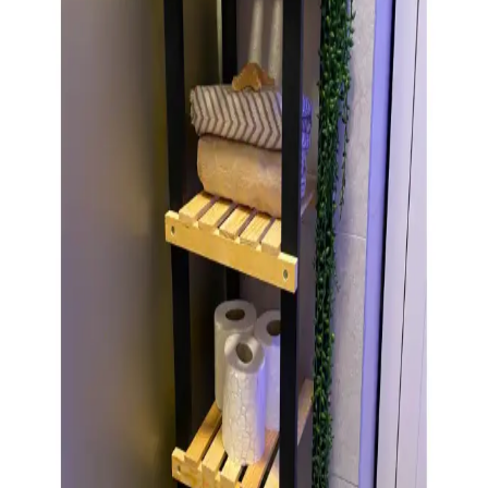
IKEA Banyo Tepsileri ile Hem Şık Hem Düzenli
Banyo Dekorasyonu Nasıl Yapılır
IKEA banyo tepsileri, fonksiyonellik ve estetiği bir arada sunarak
küçük veya karmaşık banyolarda düzen ve şıklık sağlar. Farklı
modeller ve renk seçenekleriyle banyonuzda fark yaratın.
Klozet Arkası Banyo Dolabı ile Banyonuzu Modern
ve Fonksiyonel Hale Getirin
Klozet arkası banyo dolapları, alanı optimize eder, şık görünüm
sağlar ve düzeni korur. Modern tasarım seçenekleriyle banyonuza
fonksiyonellik ve estetik katın.
ALAS Çok Amaçlı Dolap ve Çekmece Organizer
Kutu Seti 4'lü Pratik ve Dayanıklı Tasarım
ALAS 2 adet 4'lü organizer kutu seti, dayanıklı kumaş ve pratik
tasarımıyla evinizi düzenlemenize yardımcı olur. Farklı boyutlarıyla
çeşitli alanlarda kullanılır, şık ve fonksiyonel çözümler sunar.
Motek Duo ve Mudesa Çamaşır Sepetlerinin Detaylı
Karşılaştırması ve En İyi Seçenek