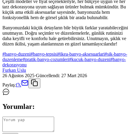
Çeşitli modeller ve fiyat seçenekleriyle, her bütçeye uygun ve her
tarz dekorasyona uyum sağlayan ürünler bulmak mümkündür. Bu
küçük ama etkili aksesuarlar sayesinde, banyonuzda hem
fonksiyonellik hem de görsel şıklık bir arada bulunabilir.
Banyonuzdaki küçük detayların bile büyük farklar yaratabileceğini
unutmayın. Doğru seçimler ve düzenlemelerle, günlük rutininizi
daha keyifli ve konforlu hale getirebilirsiniz. Unutmayın, şıklık ve
düzen ikilisi, yaşam alanlarınızın en güzel tamamlayıcılarıdır!
#
banyo-duzeni
#
banyo-tepsisi
#
ikea-banyo-aksesuarlari
#
sik-banyo-
duzenleme
#
pratik-banyo-cozumleri
#
kucuk-banyo-duzeni
#
banyo-
dekorasyonu
Furkan Uslu
26 Ağustos 2025
·
Güncellendi:
27 Mart 2026
Paylaş:
f
𝕏
Yorumlar: