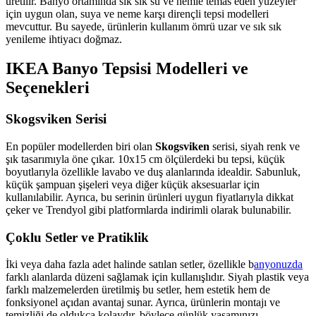
üretilir. Banyo ortamında sık sık su ve nemle temas eden yüzeyler
için uygun olan, suya ve neme karşı dirençli tepsi modelleri
mevcuttur. Bu sayede, ürünlerin kullanım ömrü uzar ve sık sık
yenileme ihtiyacı doğmaz.
IKEA Banyo Tepsisi Modelleri ve
Seçenekleri
Skogsviken Serisi
En popüler modellerden biri olan
Skogsviken
serisi, siyah renk ve
şık tasarımıyla öne çıkar. 10x15 cm ölçülerdeki bu tepsi, küçük
boyutlarıyla özellikle lavabo ve duş alanlarında idealdir. Sabunluk,
küçük şampuan şişeleri veya diğer küçük aksesuarlar için
kullanılabilir. Ayrıca, bu serinin ürünleri uygun fiyatlarıyla dikkat
çeker ve Trendyol gibi platformlarda indirimli olarak bulunabilir.
Çoklu Setler ve Pratiklik
İki veya daha fazla adet halinde satılan setler, özellikle b
anyonuzda
farklı alanlarda düzeni sağlamak için kullanışlıdır. Siyah plastik veya
farklı malzemelerden üretilmiş bu setler, hem estetik hem de
fonksiyonel açıdan avantaj sunar. Ayrıca, ürünlerin montajı ve
temizliği de oldukça kolaydır, böylece günlük yaşamınızı