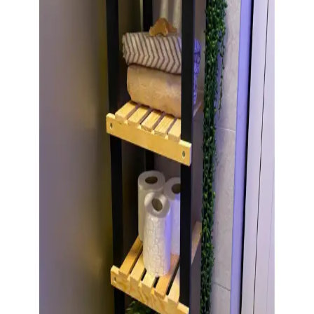
IKEA banyo tepsileri, fonksiyonellik ve estetiği bir arada sunarak
küçük veya karmaşık banyolarda düzen ve şıklık sağlar. Farklı
modeller ve renk seçenekleriyle banyonuzda fark yaratın.
Klozet Arkası Banyo Dolabı ile Banyonuzu Modern
ve Fonksiyonel Hale Getirin
Klozet arkası banyo dolapları, alanı optimize eder, şık görünüm
sağlar ve düzeni korur. Modern tasarım seçenekleriyle banyonuza
fonksiyonellik ve estetik katın.
ALAS Çok Amaçlı Dolap ve Çekmece Organizer
Kutu Seti 4'lü Pratik ve Dayanıklı Tasarım
ALAS 2 adet 4'lü organizer kutu seti, dayanıklı kumaş ve pratik
tasarımıyla evinizi düzenlemenize yardımcı olur. Farklı boyutlarıyla
çeşitli alanlarda kullanılır, şık ve fonksiyonel çözümler sunar.
Motek Duo ve Mudesa Çamaşır Sepetlerinin Detaylı
Karşılaştırması ve En İyi Seçenek
Motek Duo ve Mudesa çamaşır sepetleri arasında detaylı