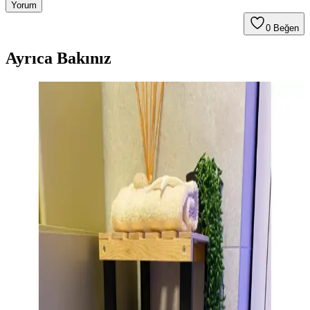
Yorum
0
Beğen
Ayrıca Bakınız
Misda Store 3 Katlı Üçgen Krom Metal Banyo
Köşelikleri Modern ve Dayanıklı Tasarım
Misda Store'un 3 katlı üçgen krom metal banyo köşelikleri, şık ve
dayanıklı tasarımıyla banyo alanlarınızı düzenli ve modern hale
getirir, kullanım kolaylığı sağlar.
Sas 5'li Plastik Banyo Seti: Estetik ve
Fonksiyonelliği Bir Arada Sunan Modern Çözüm
Sas 5'li plastik banyo seti, modern siyah tasarımıyla banyoda düzen
sağlar. Beş parça içerir, hafif ve dayanıklı plastik malzemeden
üretilmiştir, kullanışlı ve estetik bir çözüm sunar.
IKEA Banyo Tepsileri ile Hem Şık Hem Düzenli
Banyo Dekorasyonu Nasıl Yapılır