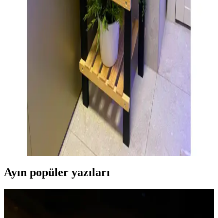
karşılaştırma yaparak, hacim, malzeme, tasarım ve kullanıcı
yorumlarıyla en uygun seçeneği belirleyin.
Tekli Bornoz ile Modern ve Şık Banyo Dekorasyonu
Yaratmanın Yolları
Tekli bornozlar, modern ve minimalist banyo dekorasyonunun
vazgeçilmez unsurlarıdır. Renk, doku ve tasarım seçenekleriyle
yaşam alanınıza şıklık ve fonksiyonellik katar.
4 Katlı Banyo Rafı Seçiminde Dikkat Edilmesi
Gerekenler ve Estetik Çözümler
Düzen ve estetiği bir arada sunan 4 katlı banyo rafları, alanı etkin
kullanmak ve dekorasyonu tamamlamak için ideal çözümler sunar.
Dayanıklı malzemeler ve uygun tasarımla uzun ömür sağlar.
Ayın popüler yazıları