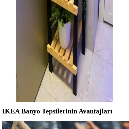
Motek Duo ve Mudesa çamaşır sepetleri arasında detaylı
karşılaştırma yaparak, hacim, malzeme, tasarım ve kullanıcı
yorumlarıyla en uygun seçeneği belirleyin.
Tekli Bornoz ile Modern ve Şık Banyo Dekorasyonu
Yaratmanın Yolları
Tekli bornozlar, modern ve minimalist banyo dekorasyonunun
vazgeçilmez unsurlarıdır. Renk, doku ve tasarım seçenekleriyle
yaşam alanınıza şıklık ve fonksiyonellik katar.
4 Katlı Banyo Rafı Seçiminde Dikkat Edilmesi
Gerekenler ve Estetik Çözümler
Düzen ve estetiği bir arada sunan 4 katlı banyo rafları, alanı etkin
kullanmak ve dekorasyonu tamamlamak için ideal çözümler sunar.
Dayanıklı malzemeler ve uygun tasarımla uzun ömür sağlar.
IKEA Banyo Tepsilerinin Avantajları