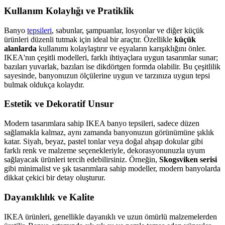
Kullanım Kolaylığı ve Pratiklik
Banyo
tepsileri
, sabunlar, şampuanlar, losyonlar ve diğer küçük
ürünleri düzenli tutmak için ideal bir araçtır. Özellikle
küçük
alanlarda
kullanımı kolaylaştırır ve eşyaların karışıklığını önler.
IKEA'nın çeşitli modelleri, farklı ihtiyaçlara uygun tasarımlar sunar;
bazıları yuvarlak, bazıları ise dikdörtgen formda olabilir. Bu çeşitlilik
sayesinde, banyonuzun ölçülerine uygun ve tarzınıza uygun tepsi
bulmak oldukça kolaydır.
Estetik ve Dekoratif Unsur
Modern tasarımlara sahip IKEA banyo tepsileri, sadece düzen
sağlamakla kalmaz, aynı zamanda banyonuzun görünümüne şıklık
katar. Siyah, beyaz, pastel tonlar veya doğal ahşap dokular gibi
farklı renk ve malzeme seçenekleriyle, dekorasyonunuzla uyum
sağlayacak ürünleri tercih edebilirsiniz. Örneğin,
Skogsviken serisi
gibi minimalist ve şık tasarımlara sahip modeller, modern banyolarda
dikkat çekici bir detay oluşturur.
Dayanıklılık ve Kalite
IKEA ürünleri, genellikle dayanıklı ve uzun ömürlü malzemelerden