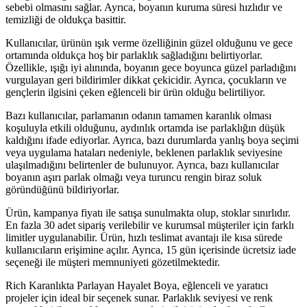
sebebi olmasını sağlar. Ayrıca, boyanın kuruma süresi hızlıdır ve
temizliği de oldukça basittir.
Kullanıcılar, ürünün ışık verme özelliğinin güzel olduğunu ve gece
ortamında oldukça hoş bir parlaklık sağladığını belirtiyorlar.
Özellikle, ışığı iyi alınında, boyanın gece boyunca güzel parladığını
vurgulayan geri bildirimler dikkat çekicidir. Ayrıca, çocukların ve
gençlerin ilgisini çeken eğlenceli bir ürün olduğu belirtiliyor.
Bazı kullanıcılar, parlamanın odanın tamamen karanlık olması
koşuluyla etkili olduğunu, aydınlık ortamda ise parlaklığın düşük
kaldığını ifade ediyorlar. Ayrıca, bazı durumlarda yanlış boya seçimi
veya uygulama hataları nedeniyle, beklenen parlaklık seviyesine
ulaşılmadığını belirtenler de bulunuyor. Ayrıca, bazı kullanıcılar
boyanın aşırı parlak olmağı veya turuncu rengin biraz soluk
göründüğünü bildiriyorlar.
Ürün, kampanya fiyatı ile satışa sunulmakta olup, stoklar sınırlıdır.
En fazla 30 adet sipariş verilebilir ve kurumsal müşteriler için farklı
limitler uygulanabilir. Ürün, hızlı teslimat avantajı ile kısa sürede
kullanıcıların erişimine açılır. Ayrıca, 15 gün içerisinde ücretsiz iade
seçeneği ile müşteri memnuniyeti gözetilmektedir.
Rich Karanlıkta Parlayan Hayalet Boya, eğlenceli ve yaratıcı
projeler için ideal bir seçenek sunar. Parlaklık seviyesi ve renk