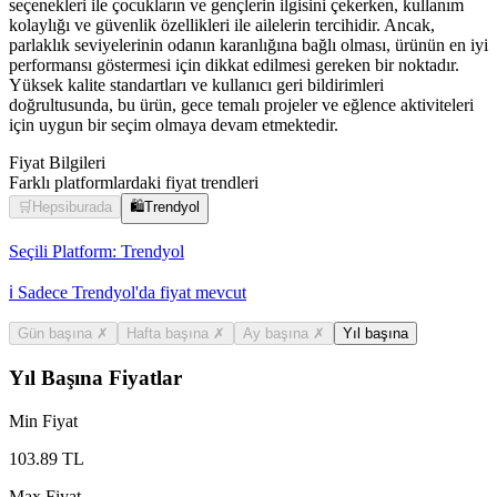
seçenekleri ile çocukların ve gençlerin ilgisini çekerken, kullanım
kolaylığı ve güvenlik özellikleri ile ailelerin tercihidir. Ancak,
parlaklık seviyelerinin odanın karanlığına bağlı olması, ürünün en iyi
performansı göstermesi için dikkat edilmesi gereken bir noktadır.
Yüksek kalite standartları ve kullanıcı geri bildirimleri
doğrultusunda, bu ürün, gece temalı projeler ve eğlence aktiviteleri
için uygun bir seçim olmaya devam etmektedir.
Fiyat Bilgileri
Farklı platformlardaki fiyat trendleri
🛒
Hepsiburada
🛍️
Trendyol
Seçili Platform:
Trendyol
ℹ️ Sadece Trendyol'da fiyat mevcut
Gün başına
✗
Hafta başına
✗
Ay başına
✗
Yıl başına
Yıl Başına Fiyatlar
Min Fiyat
103.89
TL
Max Fiyat