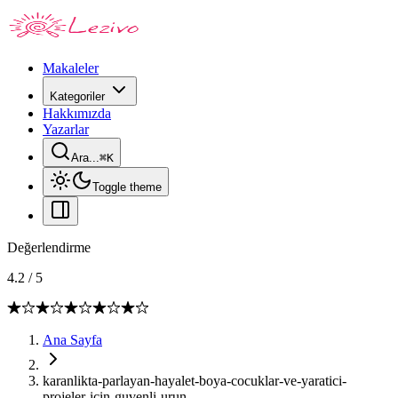
Makaleler
Kategoriler
Hakkımızda
Yazarlar
Ara...
⌘
K
Toggle theme
Değerlendirme
4.2
/
5
Ana Sayfa
karanlikta-parlayan-hayalet-boya-cocuklar-ve-yaratici-
projeler-icin-guvenli-urun