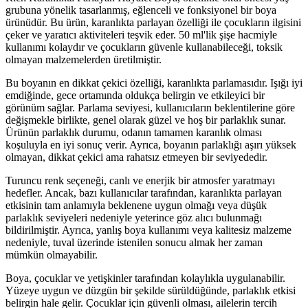
grubuna yönelik tasarlanmış, eğlenceli ve fonksiyonel bir boya
ürünüdür. Bu ürün, karanlıkta parlayan özelliği ile çocukların ilgisini
çeker ve yaratıcı aktiviteleri teşvik eder. 50 ml'lik şişe hacmiyle
kullanımı kolaydır ve çocukların güvenle kullanabileceği, toksik
olmayan malzemelerden üretilmiştir.
Bu boyanın en dikkat çekici özelliği, karanlıkta parlamasıdır. Işığı iyi
emdiğinde, gece ortamında oldukça belirgin ve etkileyici bir
görünüm sağlar. Parlama seviyesi, kullanıcıların beklentilerine göre
değişmekle birlikte, genel olarak güzel ve hoş bir parlaklık sunar.
Ürünün parlaklık durumu, odanın tamamen karanlık olması
koşuluyla en iyi sonuç verir. Ayrıca, boyanın parlaklığı aşırı yüksek
olmayan, dikkat çekici ama rahatsız etmeyen bir seviyededir.
Turuncu renk seçeneği, canlı ve enerjik bir atmosfer yaratmayı
hedefler. Ancak, bazı kullanıcılar tarafından, karanlıkta parlayan
etkisinin tam anlamıyla beklenene uygun olmağı veya düşük
parlaklık seviyeleri nedeniyle yeterince göz alıcı bulunmağı
bildirilmiştir. Ayrıca, yanlış boya kullanımı veya kalitesiz malzeme
nedeniyle, tuval üzerinde istenilen sonucu almak her zaman
mümkün olmayabilir.
Boya, çocuklar ve yetişkinler tarafından kolaylıkla uygulanabilir.
Yüzeye uygun ve düzgün bir şekilde sürüldüğünde, parlaklık etkisi
belirgin hale gelir. Çocuklar için güvenli olması, ailelerin tercih