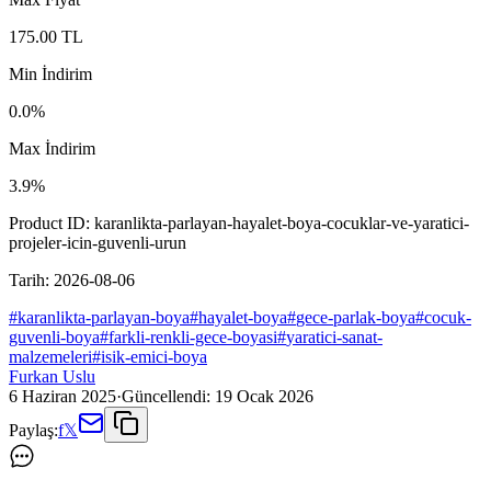
175.00
TL
Min İndirim
0.0
%
Max İndirim
3.9
%
Product ID:
karanlikta-parlayan-hayalet-boya-cocuklar-ve-yaratici-
projeler-icin-guvenli-urun
Tarih:
2026-08-06
#
karanlikta-parlayan-boya
#
hayalet-boya
#
gece-parlak-boya
#
cocuk-
guvenli-boya
#
farkli-renkli-gece-boyasi
#
yaratici-sanat-
malzemeleri
#
isik-emici-boya
Furkan Uslu
6 Haziran 2025
·
Güncellendi:
19 Ocak 2026
Paylaş:
f
𝕏