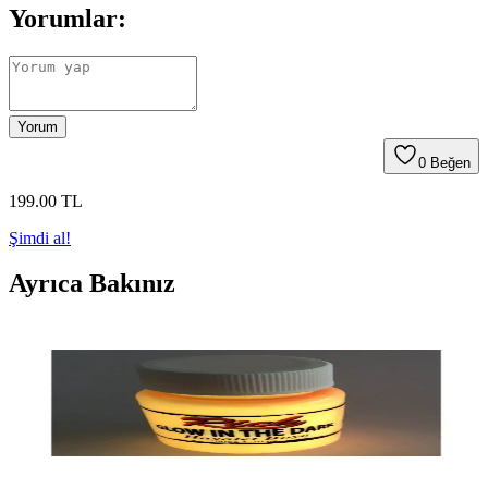
Yorumlar:
Yorum
0
Beğen
199
.00
TL
Şimdi al!
Ayrıca Bakınız
Karanlıkta Parlayan Hayalet Boya: Çocuklar ve
Yaratıcı Projeler İçin Güvenli Ürün
Karanlıkta parlayan, çocuk güvenli ve kolay uygulanabilen hayalet
boya, gece projeleri ve eğlence aktiviteleri için ideal, hızlı kuruyan
ve toksik olmayan malzemelerden üretilmiş bir üründür.