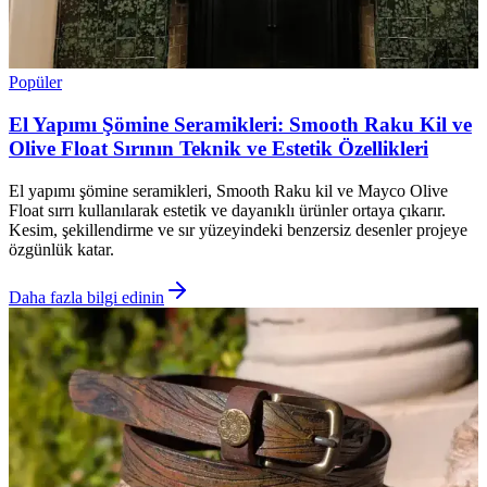
Popüler
El Yapımı Şömine Seramikleri: Smooth Raku Kil ve
Olive Float Sırının Teknik ve Estetik Özellikleri
El yapımı şömine seramikleri, Smooth Raku kil ve Mayco Olive
Float sırrı kullanılarak estetik ve dayanıklı ürünler ortaya çıkarır.
Kesim, şekillendirme ve sır yüzeyindeki benzersiz desenler projeye
özgünlük katar.
Daha fazla bilgi edinin