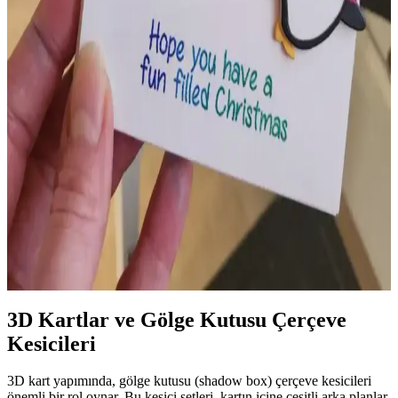
sorundur. Bu makalede nedenleri, çözüm yöntemleri ve yaratıcı
yaklaşımlar detaylı şekilde ele alınmaktadır.
Şablonlarla Kabartma Teknikleri ve Kart
Yapımında Yenilikçi Yöntemler
Şablonlarla kabartma, kart yapımında farklı malzemeler ve
tekniklerle özgün dokular yaratmayı sağlar. Bu yöntem, hem yeni
başlayanlar hem deneyimli kullanıcılar için yaratıcı fırsatlar sunar.
Penny Slider ve Spinner Kart Tasarımları:
Teknikler, Malzemeler ve Estetik Detaylar
Penny slider ve spinner kartlar, hareketli mekanizmalarla interaktif
deneyim sunar. Malzeme alternatifleri, Snap and Spin mekanizması
ve estetik detaylar tasarım sürecinde önemli rol oynar.
3D Kartlar ve Gölge Kutusu Çerçeve
Kesicileri
3D kart yapımında, gölge kutusu (shadow box) çerçeve kesicileri
önemli bir rol oynar. Bu kesici setleri, kartın içine çeşitli arka planlar