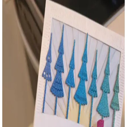
Alkol bazlı kalemler, kabartma klasörleri ve damga setleri gibi
malzemelerle kart yapımında estetik ve profesyonel sonuçlar elde
etmek için doğru teknik ve araç seçimi önemlidir.
El Yapımı Kartların Satışı ve Hobiden İşi
Dönüştürmenin Zorlukları
El yapımı kart yapımı hobisi, satışa dönüştüğünde maddi destek
sağlasa da zaman ve stres gibi zorluklar getirir. Hobinin iş haline
gelmesi yaratıcılığı etkileyebilir.
Kart Yapımı ile Stres Yönetimi: Yaratıcı Terapi ve
Sosyal Katkılar
Kart yapımı, stresle başa çıkmak için yaratıcı ve terapi niteliğinde bir
yöntemdir. Özellikle özel eğitim öğretmenleri ve sağlık çalışanları
için zihinsel rahatlama ve sosyal bağların güçlenmesini sağlar.
Viva Las Vegas Stamps: Ahşap ve Kauçuk
Damgalar İçin Özgün Koleksiyon Merkezi
Viva Las Vegas Stamps, ahşap ve kauçuk damga koleksiyoncuları
için özgün tasarımlar sunan, fiziksel ve online satış imkanıyla dikkat
çeken bir mağaza olarak öne çıkıyor.