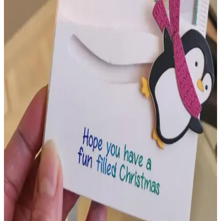
Kart Yapımında Doku, Tasarım ve Kesim
Teknikleriyle Yeni Trendler ve İlham Kaynakları
Kart yapımında embossing klasörleri ve özgün kesim teknikleriyle
estetik ve dokunsal zenginlik sağlanıyor. İlham kaynakları ve
topluluk paylaşımlarıyla yaratıcı süreçler destekleniyor.
Kart Yapımında Yanlış Yönlendirme: Nedenleri,
Çözümleri ve Yaratıcı Yaklaşımlar
Kart yapımında kartın yanlış yönlendirilmesi sık rastlanan bir
sorundur. Bu makalede nedenleri, çözüm yöntemleri ve yaratıcı
yaklaşımlar detaylı şekilde ele alınmaktadır.
Şablonlarla Kabartma Teknikleri ve Kart
Yapımında Yenilikçi Yöntemler
Şablonlarla kabartma, kart yapımında farklı malzemeler ve
tekniklerle özgün dokular yaratmayı sağlar. Bu yöntem, hem yeni
başlayanlar hem deneyimli kullanıcılar için yaratıcı fırsatlar sunar.
Penny Slider ve Spinner Kart Tasarımları: