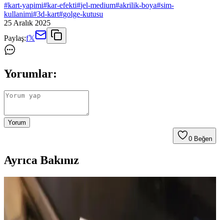
#
kart-yapimi
#
kar-efekti
#
jel-medium
#
akrilik-boya
#
sim-
kullanimi
#
3d-kart
#
golge-kutusu
25 Aralık 2025
Paylaş:
f
𝕏
Yorumlar:
Yorum
0
Beğen
Ayrıca Bakınız
Alkol Bazlı Kalemlerle Kart Yapımında Malzeme
Seçimi ve Teknik İpuçları