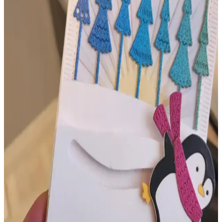
Kart yapımı, stresle başa çıkmak için yaratıcı ve terapi niteliğinde bir
yöntemdir. Özellikle özel eğitim öğretmenleri ve sağlık çalışanları
için zihinsel rahatlama ve sosyal bağların güçlenmesini sağlar.
Viva Las Vegas Stamps: Ahşap ve Kauçuk
Damgalar İçin Özgün Koleksiyon Merkezi
Viva Las Vegas Stamps, ahşap ve kauçuk damga koleksiyoncuları
için özgün tasarımlar sunan, fiziksel ve online satış imkanıyla dikkat
çeken bir mağaza olarak öne çıkıyor.
Kart Yapımında Doku, Tasarım ve Kesim
Teknikleriyle Yeni Trendler ve İlham Kaynakları
Kart yapımında embossing klasörleri ve özgün kesim teknikleriyle
estetik ve dokunsal zenginlik sağlanıyor. İlham kaynakları ve
topluluk paylaşımlarıyla yaratıcı süreçler destekleniyor.
Kart Yapımında Yanlış Yönlendirme: Nedenleri,
Çözümleri ve Yaratıcı Yaklaşımlar
Kart yapımında kartın yanlış yönlendirilmesi sık rastlanan bir