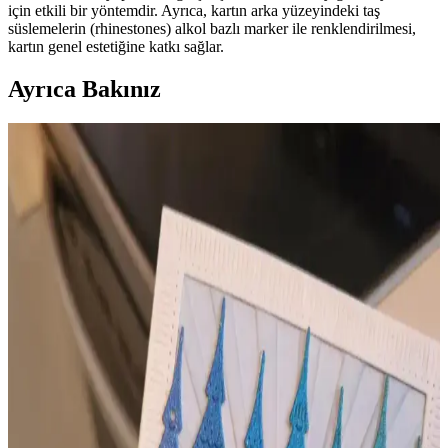
için etkili bir yöntemdir. Ayrıca, kartın arka yüzeyindeki taş
süslemelerin (rhinestones) alkol bazlı marker ile renklendirilmesi,
kartın genel estetiğine katkı sağlar.
Ayrıca Bakınız
Alkol Bazlı Kalemlerle Kart Yapımında Malzeme
Seçimi ve Teknik İpuçları
Alkol bazlı kalemler, kabartma klasörleri ve damga setleri gibi
malzemelerle kart yapımında estetik ve profesyonel sonuçlar elde
etmek için doğru teknik ve araç seçimi önemlidir.
El Yapımı Kartların Satışı ve Hobiden İşi
Dönüştürmenin Zorlukları
El yapımı kart yapımı hobisi, satışa dönüştüğünde maddi destek
sağlasa da zaman ve stres gibi zorluklar getirir. Hobinin iş haline
gelmesi yaratıcılığı etkileyebilir.
Kart Yapımı ile Stres Yönetimi: Yaratıcı Terapi ve
Sosyal Katkılar