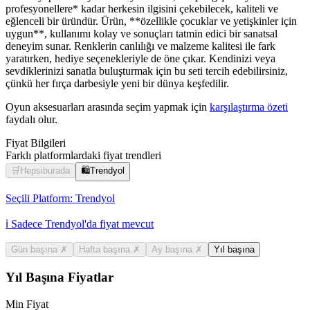
profesyonellere* kadar herkesin ilgisini çekebilecek, kaliteli ve
eğlenceli bir üründür. Ürün, **özellikle çocuklar ve yetişkinler için
uygun**, kullanımı kolay ve sonuçları tatmin edici bir sanatsal
deneyim sunar. Renklerin canlılığı ve malzeme kalitesi ile fark
yaratırken, hediye seçenekleriyle de öne çıkar. Kendinizi veya
sevdiklerinizi sanatla buluşturmak için bu seti tercih edebilirsiniz,
çünkü her fırça darbesiyle yeni bir dünya keşfedilir.
Oyun aksesuarları arasında seçim yapmak için
karşılaştırma özeti
faydalı olur.
Fiyat Bilgileri
Farklı platformlardaki fiyat trendleri
🛒
Hepsiburada
🛍️
Trendyol
Seçili Platform:
Trendyol
ℹ️ Sadece Trendyol'da fiyat mevcut
Gün başına
✗
Hafta başına
✗
Ay başına
✗
Yıl başına
Yıl Başına Fiyatlar
Min Fiyat