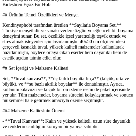
Birleştiren Eşsiz Bir Hobi
## Ürünün Temel Özellikleri ve Menşei
Kendinyaphobi tarafından üretilen **Sayılarla Boyama Seti**
Türkiye menşeilidir ve sanatseverlere özgün ve eğlenceli bir boyama
deneyimi sunar. Bu set, özellikle içsel yaratıcılığı teşvik etmek ve
stres atmak isteyenler için tasarlanmıştır. 40x50 cm ölçülerindeki
çerçeveli kasnaklı tuval, yüksek kaliteli malzemeler kullanılarak
hazırlanmıştır, böylece ortaya çıkan eserler hem dayanıklı hem de
estetik açıdan tatmin edici olur.
## Set İçeriği ve Malzeme Kalitesi
Set, **tuval kanvası**, **üç farklı boyutta fırça** (küçük, orta ve
büyük), ve **su bazlı akrilik boyalar** ile donatılmıştır. Ayrıca,
kullanım kılavuzu ve küçük bir ön izleme resmi de paket içerisinde
yer alır. Tüm malzemeler, boyama sürecini kolaylaştırmak ve sonucu
mükemmel hale getirmek amacıyla özenle seçilmiştir.
### Malzeme Kalitesinin Önemi
- **Tuval Kanvası**: Kalın ve yüksek kaliteli, uzun süre dayanıklı
ve renklerin canlılığını koruyan bir yapıya sahiptir.