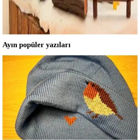
Minyatür Polimer Kil Sanatının Detayları
Tiny Cat Village serisi, Yeti'nin rustik ahşap kulübesi ve minyatür
polimer kil figürleriyle detaylı ve gerçekçi sahneler sunuyor. Sanatçı,
tasarımda özgünlük ve sıcak atmosfer yaratıyor.
Ayın popüler yazıları