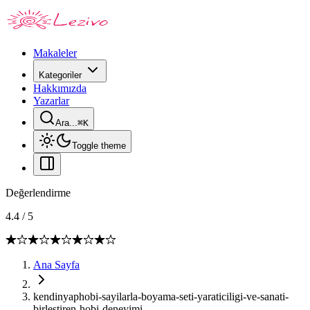
Makaleler
Kategoriler
Hakkımızda
Yazarlar
Ara...
⌘
K
Toggle theme
Değerlendirme
4.4
/
5
Ana Sayfa
kendinyaphobi-sayilarla-boyama-seti-yaraticiligi-ve-sanati-
birlestiren-hobi-deneyimi