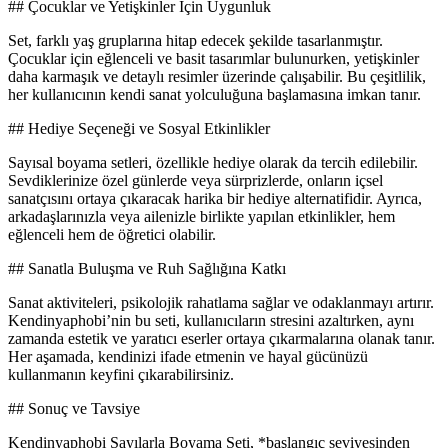
## Çocuklar ve Yetişkinler İçin Uygunluk
Set, farklı yaş gruplarına hitap edecek şekilde tasarlanmıştır.
Çocuklar için eğlenceli ve basit tasarımlar bulunurken, yetişkinler
daha karmaşık ve detaylı resimler üzerinde çalışabilir. Bu çeşitlilik,
her kullanıcının kendi sanat yolculuğuna başlamasına imkan tanır.
## Hediye Seçeneği ve Sosyal Etkinlikler
Sayısal boyama setleri, özellikle hediye olarak da tercih edilebilir.
Sevdiklerinize özel günlerde veya sürprizlerde, onların içsel
sanatçısını ortaya çıkaracak harika bir hediye alternatifidir. Ayrıca,
arkadaşlarınızla veya ailenizle birlikte yapılan etkinlikler, hem
eğlenceli hem de öğretici olabilir.
## Sanatla Buluşma ve Ruh Sağlığına Katkı
Sanat aktiviteleri, psikolojik rahatlama sağlar ve odaklanmayı artırır.
Kendinyaphobi’nin bu seti, kullanıcıların stresini azaltırken, aynı
zamanda estetik ve yaratıcı eserler ortaya çıkarmalarına olanak tanır.
Her aşamada, kendinizi ifade etmenin ve hayal gücünüzü
kullanmanın keyfini çıkarabilirsiniz.
## Sonuç ve Tavsiye
Kendinyaphobi Sayılarla Boyama Seti, *başlangıç seviyesinden