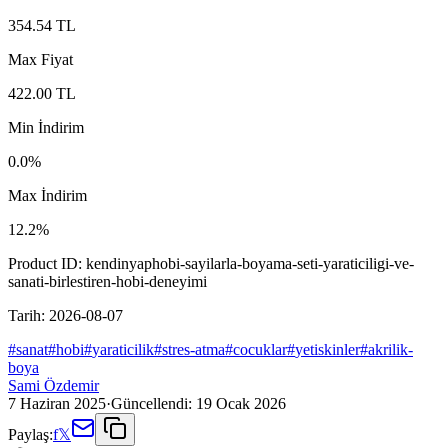
354.54
TL
Max Fiyat
422.00
TL
Min İndirim
0.0
%
Max İndirim
12.2
%
Product ID:
kendinyaphobi-sayilarla-boyama-seti-yaraticiligi-ve-
sanati-birlestiren-hobi-deneyimi
Tarih:
2026-08-07
#
sanat
#
hobi
#
yaraticilik
#
stres-atma
#
cocuklar
#
yetiskinler
#
akrilik-
boya
Sami Özdemir
7 Haziran 2025
·
Güncellendi:
19 Ocak 2026
Paylaş:
f
𝕏