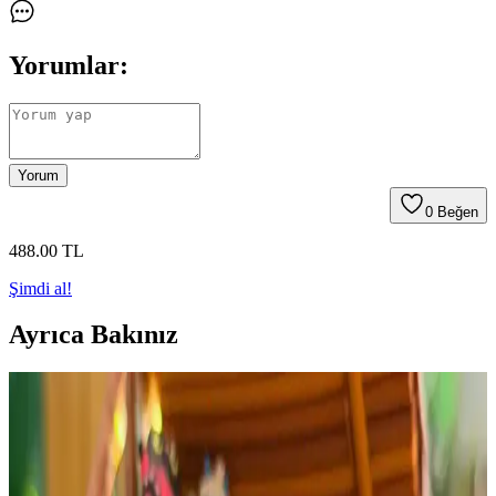
Yorumlar:
Yorum
0
Beğen
488
.00
TL
Şimdi al!
Ayrıca Bakınız
Makrome ile Ağaç ve Kar Halkası Projesi: Düğüm
Teknikleri ve Işıklandırma Yöntemleri
Makrome ile ağaç ve kar halkası projelerinde yarım düğüm tekniği
ve yaprak eklemeleri doğal görünüm sağlar. Işıklandırma ise esere