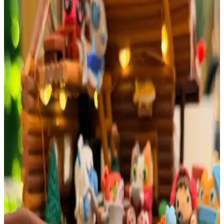
canlılık katarak estetik bir sonuç ortaya çıkarır.
Çoklu Blok Baskı Tekniği: Katmanlı Renk
Uygulaması ve İlk Deneyimler
Çoklu blok baskı, katmanlı renk uygulamasıyla detaylı grafikler
oluşturur. Doğal motiflerin sanatsal yorumu ve doğru baskı sırası,
baskı kalitesini artırır. İlk deneyimlerde basit tasarımlar önerilir.
İnşaat Malzemeleriyle Yapılan Eskiz Defteri:
Dayanıklı Tasarım ve Özel Bağlama Teknikleri
Marangoz baba ve kızının inşaat malzemeleri kullanarak
oluşturduğu eskiz defteri, dayanıklı kapaklar ve secret Belgian stitch
bağlama tekniğiyle estetik ve işlevselliği bir araya getiriyor.
Tapestry Dokuma Sanatında Kedi Figürünün
Canlandırılması ve Teknik Detayları
Tapestry dokuma sanatında kedi figürünün detaylı işlenişi ve teknik
süreçleri anlatılıyor. Pippin adlı kedinin pizza kutusundaki pozu,
nakışla desteklenen detaylarla yeniden yaratıldı.