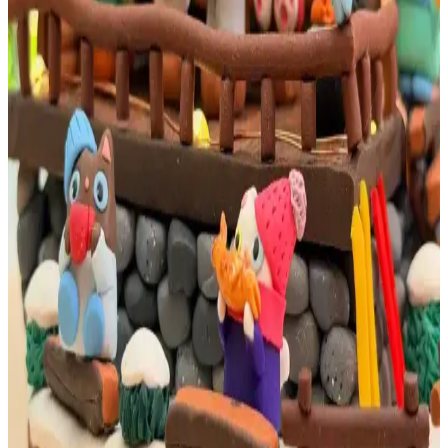
Polimer Kil ve Armature Tel ile Gerçekçi Caterpie ve
Bulbasaur Heykelleri Üretimi
Polimer kil ve armature tel kullanılarak yapılan Caterpie ve
Bulbasaur heykelleri, detaylı doku çalışmaları ve esneklik sayesinde
gerçekçi ve dayanıklı sanat eserleri olarak öne çıkıyor.
Azaltmalı Lino Baskı Teknikleri ve Kayıt
Yöntemleriyle Başarılı Baskı Süreci
Azaltmalı lino baskı, tek blok kullanılarak ardışık katmanlar çıkarılır
ve renk geçişleriyle derinlik yaratılır. Dikkatli planlama ve etkili
kayıt yöntemleri baskı kalitesini artırır.
Saç İlhamlı Polimer Kil Vazo Tasarımı: Teknikler ve
Yapım Süreci Detayları
Saçın doğal düşüşü ve renk geçişlerinden ilham alan polimer kil
vazo, detaylı kıvrımlar ve bilinçli hizalanmayan renklerle özgünlük
kazanıyor. Üretim sürecinde ekstruder ve fırınlama teknikleri
kullanıldı.
Tiny Cat Village: Yeti'nin Ahşap Kulübesi ve