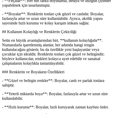
- **Fırçalar**: Her biri farklı boyutlarda, detaylı ve düzgün çizimler
yapabilmek için tasarlanmıştır.
- **Boyalar**: Renklerin tonları çok güzel ve canlıdır. Boyalar,
fazlasıyla artar ve uzun süre kullanılabilir. Ayrıca, akrilik yapısı
sayesinde hızlı kuruma ve kolay karışım imkanı sağlar.
## Kullanım Kolaylığı ve Renklerin Çekiciliği
Setin en büyük avantajlarından biri, **kullanım kolaylığıdır**.
Numaralarla işaretlenmiş alanlar, her adımda hangi rengin
kullanılacağını gösterir, bu da özellikle yeni başlayanlar veya
çocuklar için idealdir. Renklerin tonları çok güzel ve belirgindir;
böylece kullanıcılar, renkleri kolayca ayırt edebilir ve sanatsal
çalışmalarını kolaylıkla tamamlayabilir.
### Renklerin ve Boyaların Özellikleri
- **Güzel ve belirgin renkler**: Boyalar, canlı ve parlak tonlara
sahiptir.
- **Yeterli miktarda boya**: Boyalar, fazlasıyla artar ve uzun süre
kullanılabilir.
- **Hızlı kuruma**: Boyalar, hızlı kuruyarak zaman kaybını önler.