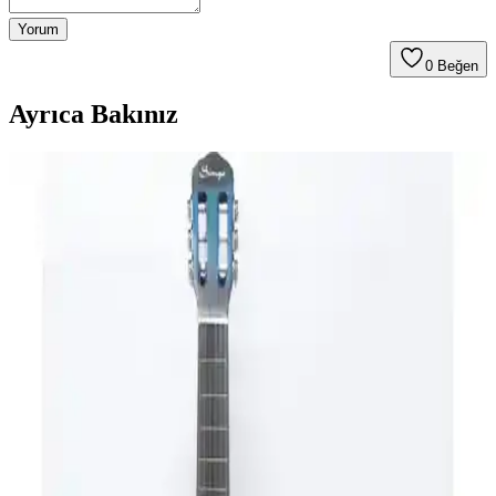
Yorum
0
Beğen
Ayrıca Bakınız
Midex CG-270GR ve CG-395PRP Klasik Gitar
Modellerinin Karşılaştırması ve Özellikleri
Bu makalede Midex CG-270GR ve CG-395PRP modellerinin
tasarım, malzeme, ses kalitesi ve kullanıcı yorumları açısından
detaylı analizi sunuluyor.
Segovia SGC100SB ve Valencia VC204CSB Klasik
Gitar Modellerinin Detaylı Karşılaştırması
Bu makalede Segovia SGC100SB ve Valencia VC204CSB gitar
modelleri detaylı karşılaştırılarak ses kalitesi, malzeme, tasarım ve
kullanıcı yorumlarıyla analiz edildi.
Midex CG-270RD ve Valencia VC204 Gitar