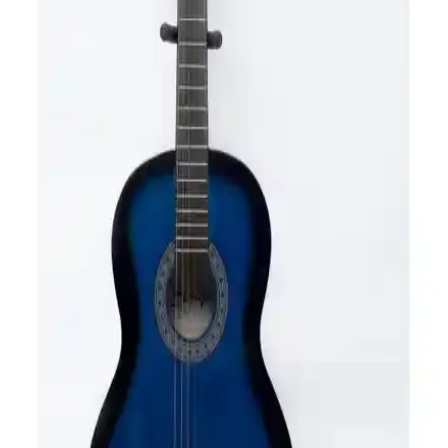
Modellerinin Detaylı Karşılaştırması
Midex CG-270RD ve Valencia VC204 gitar modellerinin malzeme,
ses ve kullanım özellikleri detaylı karşılaştırması.
Midex CG-36GR ve CG-395PRP klasik gitar
modellerinin detaylı karşılaştırması
Bu makalede, çocuklar ve yetişkinler için tasarlanmış Midex CG-
36GR ve CG-395PRP gitarların özellikleri, malzeme kalitesi ve
performansları detaylı şekilde karşılaştırılıyor.
Klasik Gitar Karşılaştırması: 3M Music ve
Rodriguez RCC550RB Modellerinin Özellikleri ve
Kullanıcı Yorumları
Bu makalede 3M Music ve Rodriguez RCC550RB klasik gitar
modelleri performans, malzeme, dayanıklılık ve kullanıcı
deneyimleri açısından detaylı karşılaştırılıyor.
Lea ve Midex Elektro Gitar Setleri Karşılaştırması:
Teknik Özellikler ve Kullanıcı Yorumları