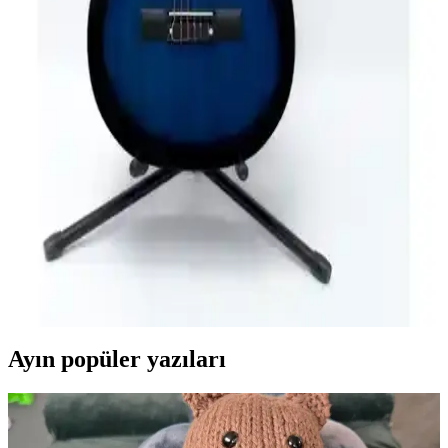
Lea ve Midex elektro gitar setleri arasındaki farkları, teknik
özellikleri ve kullanıcı yorumlarını inceleyerek en uygun gitar setini
seçmenize yardımcı oluyoruz.
Valencia VC204CSB ve VC304 Klasik Gitar
Modellerinin Detaylı Karşılaştırması
Valencia VC204CSB ve VC304 modellerinin malzeme, ses kalitesi
ve kullanım rahatlığı açısından detaylı karşılaştırmasıyla en uygun
gitarı seçin.
Simge Mavi ve Valencia Sunburst Klasik Gitar
Karşılaştırması
Simge Mavi 39,5 inç ve Valencia VC204CSB gitarların özellikleri,
malzeme kalitesi ve kullanıcı yorumlarıyla detaylı karşılaştırması.
Ayın popüler yazıları