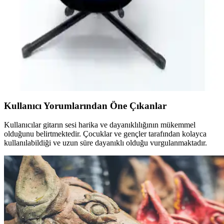
Valencia VC204CSB ve VC304 modellerinin malzeme, ses kalitesi
ve kullanım rahatlığı açısından detaylı karşılaştırmasıyla en uygun
gitarı seçin.
Simge Mavi ve Valencia Sunburst Klasik Gitar
Karşılaştırması
Simge Mavi 39,5 inç ve Valencia VC204CSB gitarların özellikleri,
malzeme kalitesi ve kullanıcı yorumlarıyla detaylı karşılaştırması.
Kullanıcı Yorumlarından Öne Çıkanlar
Kullanıcılar gitarın sesi harika ve dayanıklılığının mükemmel
olduğunu belirtmektedir. Çocuklar ve gençler tarafından kolayca
kullanılabildiği ve uzun süre dayanıklı olduğu vurgulanmaktadır.