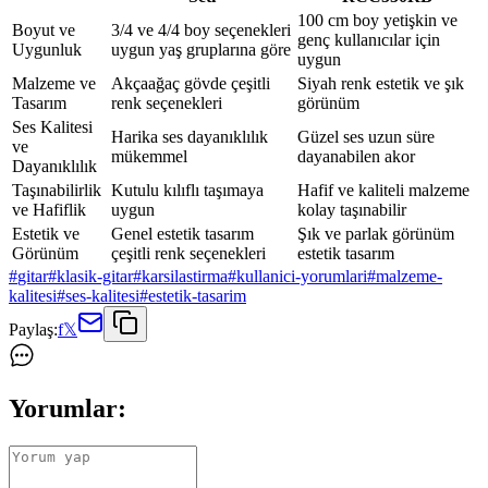
100 cm boy yetişkin ve
Boyut ve
3/4 ve 4/4 boy seçenekleri
genç kullanıcılar için
Uygunluk
uygun yaş gruplarına göre
uygun
Malzeme ve
Akçaağaç gövde çeşitli
Siyah renk estetik ve şık
Tasarım
renk seçenekleri
görünüm
Ses Kalitesi
Harika ses dayanıklılık
Güzel ses uzun süre
ve
mükemmel
dayanabilen akor
Dayanıklılık
Taşınabilirlik
Kutulu kılıflı taşımaya
Hafif ve kaliteli malzeme
ve Hafiflik
uygun
kolay taşınabilir
Estetik ve
Genel estetik tasarım
Şık ve parlak görünüm
Görünüm
çeşitli renk seçenekleri
estetik tasarım
#
gitar
#
klasik-gitar
#
karsilastirma
#
kullanici-yorumlari
#
malzeme-
kalitesi
#
ses-kalitesi
#
estetik-tasarim
Paylaş:
f
𝕏
Yorumlar: