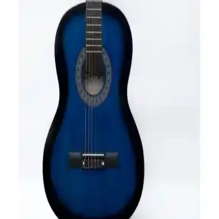
Bu makalede, çocuklar ve yetişkinler için tasarlanmış Midex CG-
36GR ve CG-395PRP gitarların özellikleri, malzeme kalitesi ve
performansları detaylı şekilde karşılaştırılıyor.
Klasik Gitar Karşılaştırması: 3M Music ve
Rodriguez RCC550RB Modellerinin Özellikleri ve
Kullanıcı Yorumları
Bu makalede 3M Music ve Rodriguez RCC550RB klasik gitar
modelleri performans, malzeme, dayanıklılık ve kullanıcı
deneyimleri açısından detaylı karşılaştırılıyor.
Lea ve Midex Elektro Gitar Setleri Karşılaştırması:
Teknik Özellikler ve Kullanıcı Yorumları
Lea ve Midex elektro gitar setleri arasındaki farkları, teknik
özellikleri ve kullanıcı yorumlarını inceleyerek en uygun gitar setini
seçmenize yardımcı oluyoruz.
Valencia VC204CSB ve VC304 Klasik Gitar
Modellerinin Detaylı Karşılaştırması