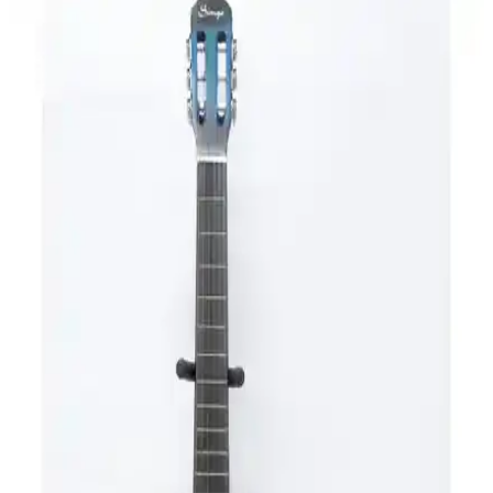
Midex CG-270GR ve CG-395PRP Klasik Gitar
Modellerinin Karşılaştırması ve Özellikleri
Bu makalede Midex CG-270GR ve CG-395PRP modellerinin
tasarım, malzeme, ses kalitesi ve kullanıcı yorumları açısından
detaylı analizi sunuluyor.
Segovia SGC100SB ve Valencia VC204CSB Klasik
Gitar Modellerinin Detaylı Karşılaştırması
Bu makalede Segovia SGC100SB ve Valencia VC204CSB gitar
modelleri detaylı karşılaştırılarak ses kalitesi, malzeme, tasarım ve
kullanıcı yorumlarıyla analiz edildi.
Midex CG-270RD ve Valencia VC204 Gitar
Modellerinin Detaylı Karşılaştırması
Midex CG-270RD ve Valencia VC204 gitar modellerinin malzeme,
ses ve kullanım özellikleri detaylı karşılaştırması.
Midex CG-36GR ve CG-395PRP klasik gitar
modellerinin detaylı karşılaştırması