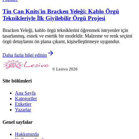
Tin Can Knits'in Bracken Yeleği: Kablo Örgü
Teknikleriyle İlk Giyilebilir Örgü Projesi
Bracken Yeleği, kablo örgü tekniklerini öğrenmek isteyenler için
tasarlanmış, esnek ve estetik bir modeldir. Malzeme ve renk seçimi
örgü detaylarını ön plana çıkarır, kişiselleştirmeye uygundur.
Daha fazla bilgi edinin
©
Lezivo
2026
Site bölümleri
Ana Sayfa
Kategoriler
Etiketler
Yazarlar
Genel sayfalar
Hakkımızda