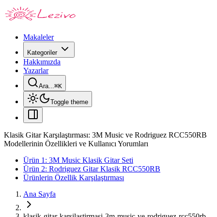
Makaleler
Kategoriler
Hakkımızda
Yazarlar
Ara...
⌘
K
Toggle theme
Klasik Gitar Karşılaştırması: 3M Music ve Rodriguez RCC550RB
Modellerinin Özellikleri ve Kullanıcı Yorumları
Ürün 1: 3M Music Klasik Gitar Seti
Ürün 2: Rodriguez Gitar Klasik RCC550RB
Ürünlerin Özellik Karşılaştırması
Ana Sayfa
klasik-gitar-karsilastirmasi-3m-music-ve-rodriguez-rcc550rb-