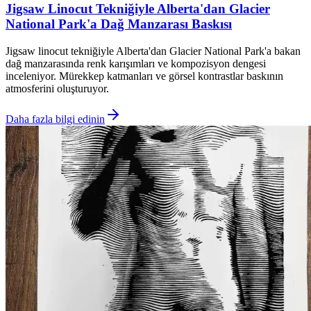
Jigsaw Linocut Tekniğiyle Alberta'dan Glacier
National Park'a Dağ Manzarası Baskısı
Jigsaw linocut tekniğiyle Alberta'dan Glacier National Park'a bakan
dağ manzarasında renk karışımları ve kompozisyon dengesi
inceleniyor. Mürekkep katmanları ve görsel kontrastlar baskının
atmosferini oluşturuyor.
Daha fazla bilgi edinin