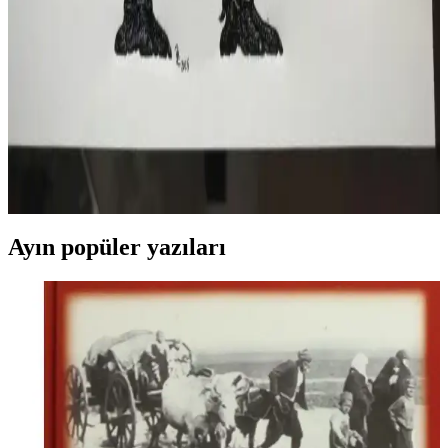
Linocut baskı sanatında malzeme seçimi, kesici alet bakımı ve baskı
teknikleriyle başarılı sonuçlar elde etmek mümkündür. Gri lino levha
ve uygun araçlar baskı kalitesini artırır.
Multiblok Linocut Baskı Tekniği: Detay ve Derinlik
İçin Çok Katmanlı Yöntemler
Multiblok linocut baskı, farklı kalıplarla renk ve ton katmanları
oluşturarak detay ve derinlik sağlar. Kalıp oyma ve baskı teknikleri,
özellikle karmaşık figürlerde etkileyici sonuçlar ortaya çıkarır.
Ayın popüler yazıları