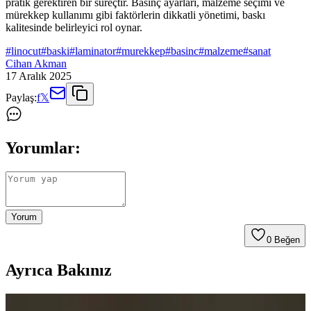
pratik gerektiren bir süreçtir. Basınç ayarları, malzeme seçimi ve
mürekkep kullanımı gibi faktörlerin dikkatli yönetimi, baskı
kalitesinde belirleyici rol oynar.
#
linocut
#
baski
#
laminator
#
murekkep
#
basinc
#
malzeme
#
sanat
Cihan Akman
17 Aralık 2025
Paylaş:
f
𝕏
Yorumlar:
Yorum
0
Beğen
Ayrıca Bakınız