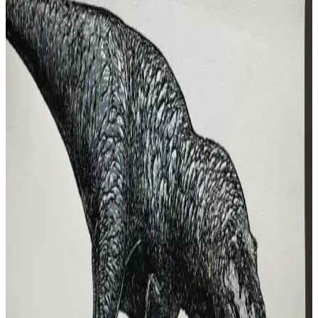
Soğuk Pres Laminatör ile Linocut Baskı Yöntemi ve
Saguaro Kaktüs Örneği
Soğuk pres laminatörler, linocut baskı sanatında ekonomik ve pratik
bir alternatif sunar. Mekanik modifikasyonlarla performans artırılır,
farklı boyutlarda net ve dengeli baskılar yapılabilir.
Jigsaw Linocut Tekniğiyle Alberta'dan Glacier
National Park'a Dağ Manzarası Baskısı
Jigsaw linocut tekniğiyle Alberta'dan Glacier National Park'a bakan
dağ manzarasında renk karışımları ve kompozisyon dengesi
inceleniyor. Mürekkep katmanları ve görsel kontrastlar baskının
atmosferini oluşturuyor.
Linocut Sanatında Kişisel Stil ve Teknik Gelişim:
Mark III Çalışmasının İncelenmesi
Mark III çalışması, linocut baskı sanatında teknik ustalık ve kişisel
ifade arasındaki dengeyi araştırır. Minimalizm ve gerçekçilikle insan
anatomisi linocut'ta özgün biçimde sunuluyor.
Linocut Kedi Ayraçlarının Malzeme Seçimi ve