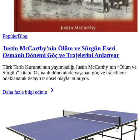
Popüler
Blog
Justin McCarthy’nin Ölüm ve Sürgün Eseri
Osmanlı Dönemi Göç ve Trajelerini Anlatıyor
Türk Tarih Kurumu'nun yayımladığı Justin McCarthy’nin “Ölüm ve
Sürgün” kitabı, Osmanlı döneminde yaşanan göç ve trajedilere
odaklanarak detaylı tarihsel olaylar sunuyor.
Daha fazla bilgi edinin