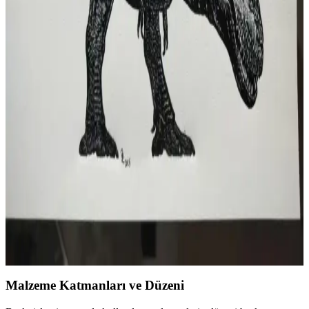
Üretim Süreci Detayları
Linocut baskı tekniğiyle hazırlanan kedi figürlü ayraçlarda malzeme
seçimi ve üretim süreci ürün kalitesini belirler. Pamuklu tonlu
kağıtlar tercih edilir, baskı sonrası kurutma ve kesim önemlidir.
Linocut Baskı Sanatında Malzeme Seçimi ve Teknik
İpuçlarıyla Başarıya Ulaşma
Linocut baskı sanatında malzeme seçimi, kesici alet bakımı ve baskı
teknikleriyle başarılı sonuçlar elde etmek mümkündür. Gri lino levha
ve uygun araçlar baskı kalitesini artırır.
Multiblok Linocut Baskı Tekniği: Detay ve Derinlik
İçin Çok Katmanlı Yöntemler
Multiblok linocut baskı, farklı kalıplarla renk ve ton katmanları
oluşturarak detay ve derinlik sağlar. Kalıp oyma ve baskı teknikleri,
özellikle karmaşık figürlerde etkileyici sonuçlar ortaya çıkarır.
Malzeme Katmanları ve Düzeni