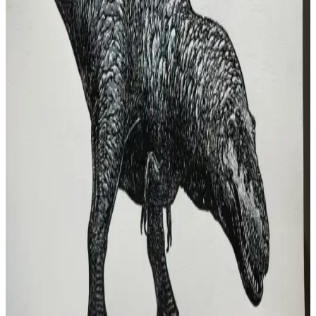
National Park'a Dağ Manzarası Baskısı
Jigsaw linocut tekniğiyle Alberta'dan Glacier National Park'a bakan
dağ manzarasında renk karışımları ve kompozisyon dengesi
inceleniyor. Mürekkep katmanları ve görsel kontrastlar baskının
atmosferini oluşturuyor.
Linocut Sanatında Kişisel Stil ve Teknik Gelişim:
Mark III Çalışmasının İncelenmesi
Mark III çalışması, linocut baskı sanatında teknik ustalık ve kişisel
ifade arasındaki dengeyi araştırır. Minimalizm ve gerçekçilikle insan
anatomisi linocut'ta özgün biçimde sunuluyor.
Linocut Kedi Ayraçlarının Malzeme Seçimi ve
Üretim Süreci Detayları
Linocut baskı tekniğiyle hazırlanan kedi figürlü ayraçlarda malzeme
seçimi ve üretim süreci ürün kalitesini belirler. Pamuklu tonlu
kağıtlar tercih edilir, baskı sonrası kurutma ve kesim önemlidir.
Linocut Baskı Sanatında Malzeme Seçimi ve Teknik
İpuçlarıyla Başarıya Ulaşma