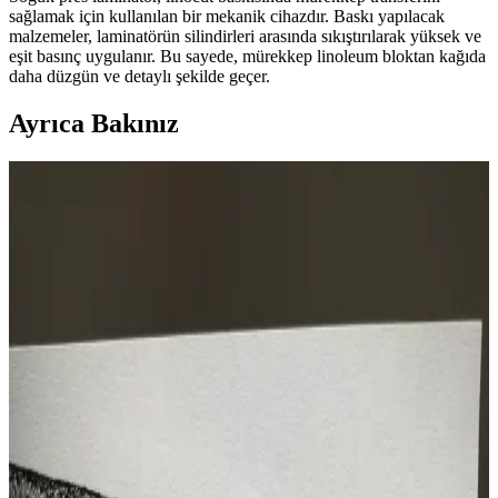
sağlamak için kullanılan bir mekanik cihazdır. Baskı yapılacak
malzemeler, laminatörün silindirleri arasında sıkıştırılarak yüksek ve
eşit basınç uygulanır. Bu sayede, mürekkep linoleum bloktan kağıda
daha düzgün ve detaylı şekilde geçer.
Ayrıca Bakınız
Bahçıvanların Linocut Sanatı: Beş Katmanlı Renkli
Baskı Tekniklerinin İncelikleri
Linocut baskı tekniğiyle beş katmanda oluşturulan renkli eserler,
detay ve renk uyumuyla estetik bir deneyim sunar. Bu baskılar
teknik hassasiyet ve sabır gerektirir.
Linocut Baskı Sanatında Çok Bloklu Teknik ve
Seconds Baskıların Kitap Ayracına Dönüşümü
Linocut baskı sanatında çok bloklu teknikle oluşturulan eserler ve
kalite dışı seconds baskılar, işlevsel kitap ayracı olarak
değerlendiriliyor. Sanatçının özgün üslubu ve renkli baskı
yöntemleri ön planda.