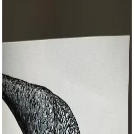
Bahçıvanların Linocut Sanatı: Beş Katmanlı Renkli
Baskı Tekniklerinin İncelikleri
Linocut baskı tekniğiyle beş katmanda oluşturulan renkli eserler,
detay ve renk uyumuyla estetik bir deneyim sunar. Bu baskılar
teknik hassasiyet ve sabır gerektirir.
Linocut Baskı Sanatında Çok Bloklu Teknik ve
Seconds Baskıların Kitap Ayracına Dönüşümü
Linocut baskı sanatında çok bloklu teknikle oluşturulan eserler ve
kalite dışı seconds baskılar, işlevsel kitap ayracı olarak
değerlendiriliyor. Sanatçının özgün üslubu ve renkli baskı
yöntemleri ön planda.
Soğuk Pres Laminatör ile Linocut Baskı Yöntemi ve
Saguaro Kaktüs Örneği
Soğuk pres laminatörler, linocut baskı sanatında ekonomik ve pratik
bir alternatif sunar. Mekanik modifikasyonlarla performans artırılır,
farklı boyutlarda net ve dengeli baskılar yapılabilir.
Jigsaw Linocut Tekniğiyle Alberta'dan Glacier