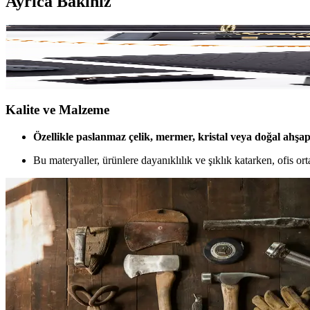
Ayrıca Bakınız
Lüks Ofis Aksesuarlarıyla Dekorasyonun Şıklığını Art
Lüks ofis aksesuarları, yüksek kaliteli malzemeler ve şık tasarımlarla o
Kalite ve Malzeme
Özellikle paslanmaz çelik, mermer, kristal veya doğal ahşap 
Bu materyaller, ürünlere dayanıklılık ve şıklık katarken, ofis ort