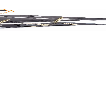
. Detaylara dikkat ederek şık ve fonksiyonel ofisler tasarlayın.