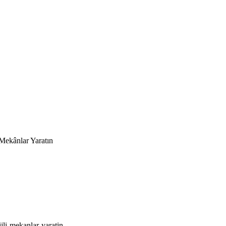
 Mekânlar Yaratın
ijli-mekanlar-yaratin