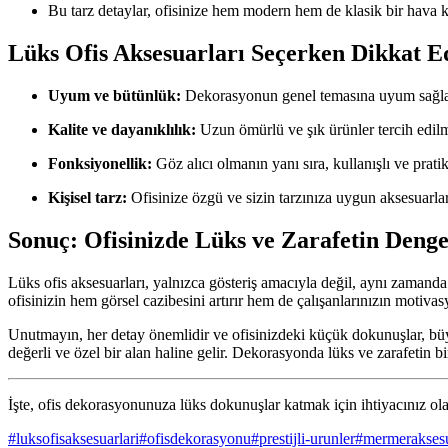
Bu tarz detaylar, ofisinize hem modern hem de klasik bir hava k
Lüks Ofis Aksesuarları Seçerken Dikkat E
Uyum ve bütünlük:
Dekorasyonun genel temasına uyum sağla
Kalite ve dayanıklılık:
Uzun ömürlü ve şık ürünler tercih edilm
Fonksiyonellik:
Göz alıcı olmanın yanı sıra, kullanışlı ve prati
Kişisel tarz:
Ofisinize özgü ve sizin tarzınıza uygun aksesuarla
Sonuç: Ofisinizde Lüks ve Zarafetin Denge
Lüks ofis aksesuarları, yalnızca gösteriş amacıyla değil, aynı zamand
ofisinizin hem görsel cazibesini artırır hem de çalışanlarınızın motiva
Unutmayın, her detay önemlidir ve ofisinizdeki küçük dokunuşlar, büyük
değerli ve özel bir alan haline gelir. Dekorasyonda lüks ve zarafetin bir
İşte, ofis dekorasyonunuza lüks dokunuşlar katmak için ihtiyacınız olan
#
luksofisaksesuarlari
#
ofisdekorasyonu
#
prestijli-urunler
#
mermeraksesu