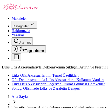
Makaleler
Kategoriler
Hakkımızda
Yazarlar
Ara...
⌘
K
Toggle theme
Lüks Ofis Aksesuarlarıyla Dekorasyonun Şıklığını Artırın ve Prestijli
Lüks Ofis Aksesuarlarının Temel Özellikleri
Ofis Dekorasyonunda Lüks Aksesuarların Kullanım Alanları
Lüks Ofis Aksesuarları Seçerken Dikkat Edilmesi Gerekenler
Sonuç: Ofisinizde Lüks ve Zarafetin Dengesi
Ana Sayfa
luks-ofis-aksesuarlariyla-dekorasyonun-sikligini-artirin-ve-prest