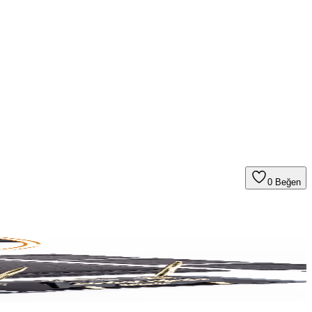
0
Beğen
. Detaylara dikkat ederek şık ve fonksiyonel ofisler tasarlayın.