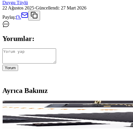
Duygu Tüylü
22 Ağustos 2025
·
Güncellendi:
27 Mart 2026
Paylaş:
f
𝕏
Yorumlar:
Yorum
Ayrıca Bakınız
Lüks Ofis Aksesuarlarıyla Dekorasyonun Şıklığını Art
Lüks ofis aksesuarları, yüksek kaliteli malzemeler ve şık tasarımlarla o