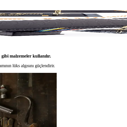
ırın ve Prestijli Mekânlar Yaratın
fisinizin görünümünü yükseltir, motivasyonu artırır ve prestij kazandırır
gibi malzemeler kullanılır.
amının lüks algısını güçlendirir.