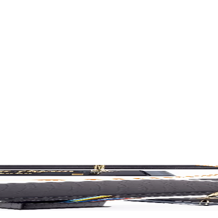
ırın ve Prestijli Mekânlar Yaratın
fisinizin görünümünü yükseltir, motivasyonu artırır ve prestij kazandırır