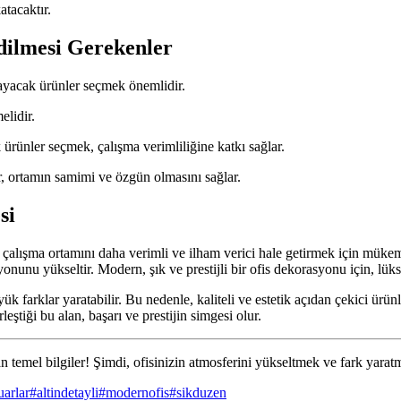
atacaktır.
dilmesi Gerekenler
yacak ürünler seçmek önemlidir.
elidir.
k ürünler seçmek, çalışma verimliliğine katkı sağlar.
r, ortamın samimi ve özgün olmasını sağlar.
si
a çalışma ortamını daha verimli ve ilham verici hale getirmek için müke
syonunu yükseltir. Modern, şık ve prestijli bir ofis dekorasyonu için, lü
 farklar yaratabilir. Bu nedenle, kaliteli ve estetik açıdan çekici ürünl
leştiği bu alan, başarı ve prestijin simgesi olur.
 temel bilgiler! Şimdi, ofisinizin atmosferini yükseltmek ve fark yaratm
arlar
#
altindetayli
#
modernofis
#
sikduzen