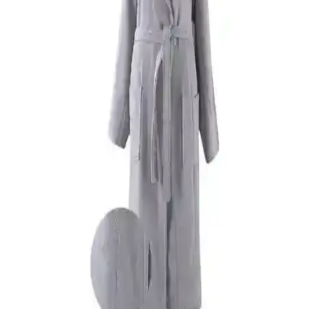
Özdilek'in Pamuk Orkide ve Point Happy aile bornoz setlerinin
özelliklerini, kullanıcı yorumlarını ve karşılaştırmasını detaylı
inceleyin, en uygun seçimi yapın.
Özdilek Elissa ve Wedding Bornoz Setleri
Karşılaştırması 2023
İki popüler Özdilek bornoz seti olan Elissa ve Wedding'in
özellikleri, kullanıcı yorumları ve fiyat avantajlarıyla detaylı
karşılaştırması burada.
Philippus Bukle Kutulu ve Rasersa Pamuklu Kadife
Kapüşonlu Bornoz Karşılaştırması: Hangi Model
Daha Uygun
Bu karşılaştırma, Philippus Bukle Kutulu ve Rasersa Pamuklu
Kadife bornozlarının özelliklerini detaylı inceleyerek, kullanım
avantajları ve kullanıcı yorumlarıyla en uygun seçimi yapmanıza
yardımcı oluyor.
Özdilek Dory Pudra Krem ve Point Happy Aile
Bornoz Setleri Karşılaştırması