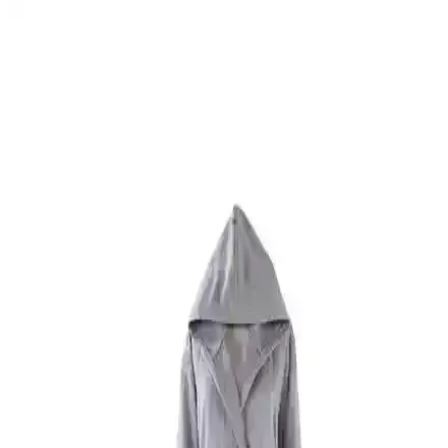
English Home ve Madame Coco Bornoz
Karşılaştırması: Hangi Model Sizin İçin Uygun
English Home ve Madame Coco bornozlarının özelliklerini ve
kullanıcı yorumlarını karşılaştırarak, ihtiyaçlarınıza en uygun
bornozu seçmenize yardımcı olacak detaylı bilgi sunuyoruz.
MaisonArt Comfy ve Zeynep Tekstil Penguen
Nakışlı Bornoz Karşılaştırması
İki popüler bornoz markasının özelliklerini ve kullanıcı yorumlarını
karşılaştırarak, konfor ve stil açısından en uygun seçeneği
belirlemenize yardımcı oluyoruz.
Soley Minerva Bornoz: Yüksek Kalite ve
Fonksiyonellik ile Günlük Konforunuzu Artırın
Soley Minerva bornoz, yüksek kalite ve fonksiyonellik sunar. %100
pamuk yapısı, su emiciliği ve dayanıklılığıyla öne çıkan ürün, uzun
süre kullanıma uygundur ve ev konforunu artırır.
Özdilek Bornoz Setleri Karşılaştırması: Pamuk
Orkide ve Point Happy Aile Setleri