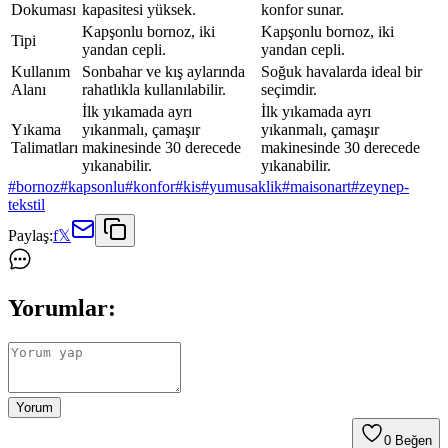
Dokuması
kapasitesi yüksek.
konfor sunar.
Kapşonlu bornoz, iki
Kapşonlu bornoz, iki
Tipi
yandan cepli.
yandan cepli.
Kullanım
Sonbahar ve kış aylarında
Soğuk havalarda ideal bir
Alanı
rahatlıkla kullanılabilir.
seçimdir.
İlk yıkamada ayrı
İlk yıkamada ayrı
Yıkama
yıkanmalı, çamaşır
yıkanmalı, çamaşır
Talimatları
makinesinde 30 derecede
makinesinde 30 derecede
yıkanabilir.
yıkanabilir.
#
bornoz
#
kapsonlu
#
konfor
#
kis
#
yumusaklik
#
maisonart
#
zeynep-
tekstil
Paylaş:
f
𝕏
Yorumlar:
Yorum
0
Beğen