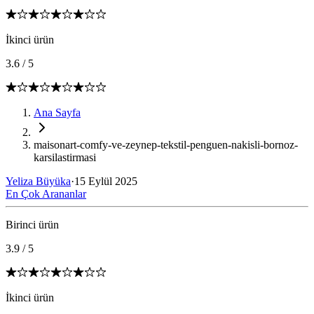
İkinci ürün
3.6
/
5
Ana Sayfa
maisonart-comfy-ve-zeynep-tekstil-penguen-nakisli-bornoz-
karsilastirmasi
Yeliza Büyüka
·
15 Eylül 2025
En Çok Arananlar
Birinci ürün
3.9
/
5
İkinci ürün