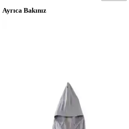
Ayrıca Bakınız
English Home ve Madame Coco Bornoz
Karşılaştırması: Hangi Model Sizin İçin Uygun
English Home ve Madame Coco bornozlarının özelliklerini ve
kullanıcı yorumlarını karşılaştırarak, ihtiyaçlarınıza en uygun
bornozu seçmenize yardımcı olacak detaylı bilgi sunuyoruz.
MaisonArt Comfy ve Zeynep Tekstil Penguen
Nakışlı Bornoz Karşılaştırması
İki popüler bornoz markasının özelliklerini ve kullanıcı yorumlarını
karşılaştırarak, konfor ve stil açısından en uygun seçeneği
belirlemenize yardımcı oluyoruz.
Soley Minerva Bornoz: Yüksek Kalite ve
Fonksiyonellik ile Günlük Konforunuzu Artırın
Soley Minerva bornoz, yüksek kalite ve fonksiyonellik sunar. %100