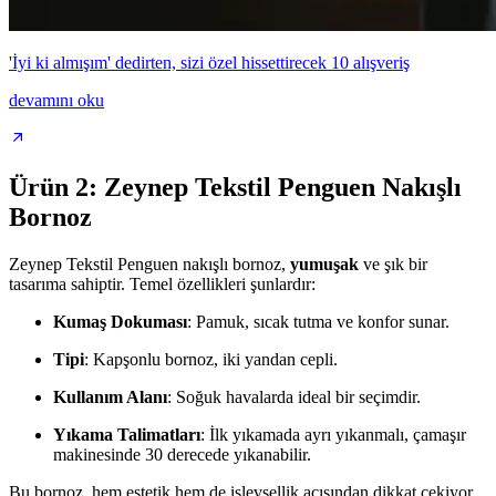
'İyi ki almışım' dedirten, sizi özel hissettirecek 10 alışveriş
devamını oku
Ürün 2: Zeynep Tekstil Penguen Nakışlı
Bornoz
Zeynep Tekstil Penguen nakışlı bornoz,
yumuşak
ve şık bir
tasarıma sahiptir. Temel özellikleri şunlardır:
Kumaş Dokuması
: Pamuk, sıcak tutma ve konfor sunar.
Tipi
: Kapşonlu bornoz, iki yandan cepli.
Kullanım Alanı
: Soğuk havalarda ideal bir seçimdir.
Yıkama Talimatları
: İlk yıkamada ayrı yıkanmalı, çamaşır
makinesinde 30 derecede yıkanabilir.
Bu bornoz, hem estetik hem de işlevsellik açısından dikkat çekiyor.