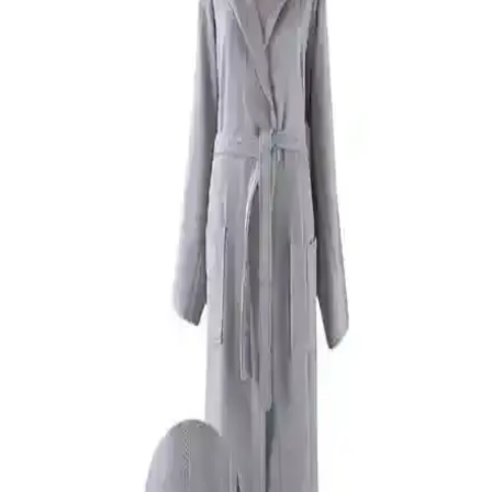
pamuk yapısı, su emiciliği ve dayanıklılığıyla öne çıkan ürün, uzun
süre kullanıma uygundur ve ev konforunu artırır.
Özdilek Bornoz Setleri Karşılaştırması: Pamuk
Orkide ve Point Happy Aile Setleri
Özdilek'in Pamuk Orkide ve Point Happy aile bornoz setlerinin
özelliklerini, kullanıcı yorumlarını ve karşılaştırmasını detaylı
inceleyin, en uygun seçimi yapın.
Özdilek Elissa ve Wedding Bornoz Setleri
Karşılaştırması 2023
İki popüler Özdilek bornoz seti olan Elissa ve Wedding'in
özellikleri, kullanıcı yorumları ve fiyat avantajlarıyla detaylı
karşılaştırması burada.
Philippus Bukle Kutulu ve Rasersa Pamuklu Kadife
Kapüşonlu Bornoz Karşılaştırması: Hangi Model
Daha Uygun
Bu karşılaştırma, Philippus Bukle Kutulu ve Rasersa Pamuklu
Kadife bornozlarının özelliklerini detaylı inceleyerek, kullanım
avantajları ve kullanıcı yorumlarıyla en uygun seçimi yapmanıza