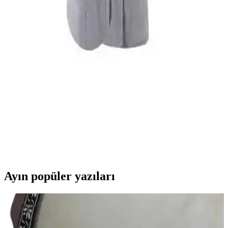
yardımcı oluyor.
Özdilek Dory Pudra Krem ve Point Happy Aile
Bornoz Setleri Karşılaştırması
İki popüler Özdilek aile bornoz seti olan Dory Pudra Krem ve Point
Happy'yi detaylı karşılaştırıyoruz, özellikleri, kullanıcı yorumları ve
seçim ipuçlarıyla doğru tercihi yapmanıza yardımcı oluyoruz.
Metis ve Rozet Tekstil Bornozları Karşılaştırması:
Özellikler ve Kullanıcı Yorumları
Metis ve Rozet tekstil bornozlarının özelliklerini ve kullanıcı
yorumlarını detaylı inceledik. Yüksek su emme, yumuşaklık ve
kullanım kolaylığı gibi kriterlerdeki farkları keşfedin.
Ayın popüler yazıları