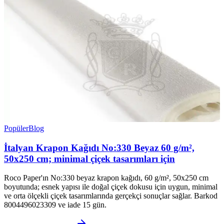
Popüler
Blog
İtalyan Krapon Kağıdı No:330 Beyaz 60 g/m²,
50x250 cm; minimal çiçek tasarımları için
Roco Paper'ın No:330 beyaz krapon kağıdı, 60 g/m², 50x250 cm
boyutunda; esnek yapısı ile doğal çiçek dokusu için uygun, minimal
ve orta ölçekli çiçek tasarımlarında gerçekçi sonuçlar sağlar. Barkod
8004496023309 ve iade 15 gün.