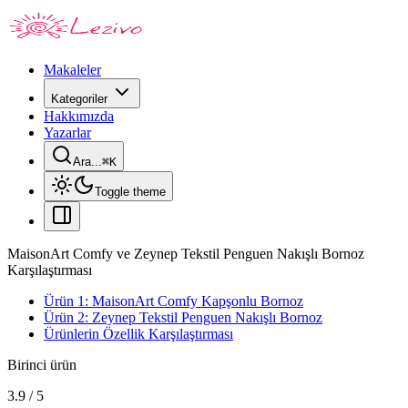
Makaleler
Kategoriler
Hakkımızda
Yazarlar
Ara...
⌘
K
Toggle theme
MaisonArt Comfy ve Zeynep Tekstil Penguen Nakışlı Bornoz
Karşılaştırması
Ürün 1: MaisonArt Comfy Kapşonlu Bornoz
Ürün 2: Zeynep Tekstil Penguen Nakışlı Bornoz
Ürünlerin Özellik Karşılaştırması
Birinci ürün
3.9
/
5