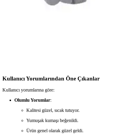
İki popüler Özdilek aile bornoz seti olan Dory Pudra Krem ve Point
Happy'yi detaylı karşılaştırıyoruz, özellikleri, kullanıcı yorumları ve
seçim ipuçlarıyla doğru tercihi yapmanıza yardımcı oluyoruz.
Metis ve Rozet Tekstil Bornozları Karşılaştırması:
Özellikler ve Kullanıcı Yorumları
Metis ve Rozet tekstil bornozlarının özelliklerini ve kullanıcı
yorumlarını detaylı inceledik. Yüksek su emme, yumuşaklık ve
kullanım kolaylığı gibi kriterlerdeki farkları keşfedin.
Kullanıcı Yorumlarından Öne Çıkanlar
Kullanıcı yorumlarına göre:
Olumlu Yorumlar
:
Kalitesi güzel, sıcak tutuyor.
Yumuşak kumaşı beğenildi.
Ürün genel olarak güzel geldi.