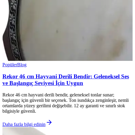
Popüler
Blog
Rekor 46 cm Hayvani Derili Bendir: Geleneksel Ses
ve Başlangıç Seviyesi İçin Uygun
Rekor 46 cm hayvani derili bendir, geleneksel tonlar sunar;
başlangıç için güvenli bir seçenek. Ton isındıkça zenginleşir, nemli
ortamlarda yüzey gerilimi değişebilir. 12 ay garanti ve sınırlı stok
bilgisiyle güvenli.
Daha fazla bilgi edinin