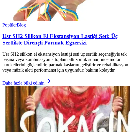
Popüler
Blog
Usr SH2 Silikon El Ekstansiyon Lastiği Seti: Üç
Sertlikte Dirençli Parmak Egzersizi
Usr SH2 silikon el ekstansiyon lastiği seti üç sertlik seçeneğiyle tek
başına veya kombinasyonla toplam altı zorluk sunar; ince motor
hareketlerini güçlendirir, parmak kaslarını geliştirir ve rehabilitasyon
veya müzik aleti performansı için uygundur; bakımı kolaydır.
Daha fazla bilgi edinin