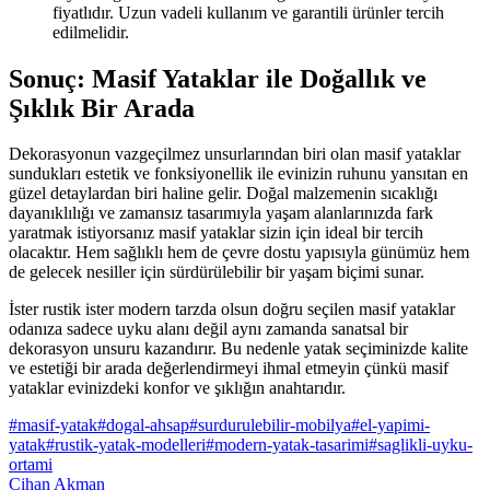
fiyatlıdır. Uzun vadeli kullanım ve garantili ürünler tercih
edilmelidir.
Sonuç: Masif Yataklar ile Doğallık ve
Şıklık Bir Arada
Dekorasyonun vazgeçilmez unsurlarından biri olan masif yataklar
sundukları estetik ve fonksiyonellik ile evinizin ruhunu yansıtan en
güzel detaylardan biri haline gelir. Doğal malzemenin sıcaklığı
dayanıklılığı ve zamansız tasarımıyla yaşam alanlarınızda fark
yaratmak istiyorsanız masif yataklar sizin için ideal bir tercih
olacaktır. Hem sağlıklı hem de çevre dostu yapısıyla günümüz hem
de gelecek nesiller için sürdürülebilir bir yaşam biçimi sunar.
İster rustik ister modern tarzda olsun doğru seçilen masif yataklar
odanıza sadece uyku alanı değil aynı zamanda sanatsal bir
dekorasyon unsuru kazandırır. Bu nedenle yatak seçiminizde kalite
ve estetiği bir arada değerlendirmeyi ihmal etmeyin çünkü masif
yataklar evinizdeki konfor ve şıklığın anahtarıdır.
#
masif-yatak
#
dogal-ahsap
#
surdurulebilir-mobilya
#
el-yapimi-
yatak
#
rustik-yatak-modelleri
#
modern-yatak-tasarimi
#
saglikli-uyku-
ortami
Cihan Akman