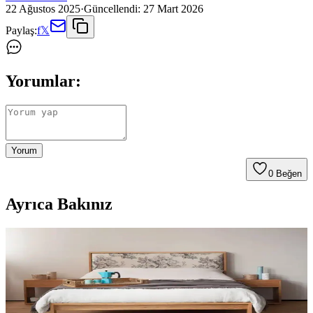
22 Ağustos 2025
·
Güncellendi:
27 Mart 2026
Paylaş:
f
𝕏
Yorumlar:
Yorum
0
Beğen
Ayrıca Bakınız
Masif Yataklar: Doğal Malzeme ve Şıklığın
Buluştuğu Sürdürülebilir Seçenekler
Masif yataklar doğal malzeme kullanımı, dayanıklılık ve
estetikleriyle öne çıkar. Çevre dostu ve uzun ömürlü bu yataklar, her