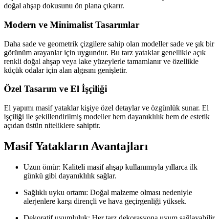
doğal ahşap dokusunu ön plana çıkarır.
Modern ve Minimalist Tasarımlar
Daha sade ve geometrik çizgilere sahip olan modeller sade ve şık bir
görünüm arayanlar için uygundur. Bu tarz yataklar genellikle açık
renkli doğal ahşap veya lake yüzeylerle tamamlanır ve özellikle
küçük odalar için alan algısını genişletir.
Özel Tasarım ve El İşçiliği
El yapımı masif yataklar kişiye özel detaylar ve özgünlük sunar. El
işçiliği ile şekillendirilmiş modeller hem dayanıklılık hem de estetik
açıdan üstün niteliklere sahiptir.
Masif Yatakların Avantajları
Uzun ömür: Kaliteli masif ahşap kullanımıyla yıllarca ilk
günkü gibi dayanıklılık sağlar.
Sağlıklı uyku ortamı: Doğal malzeme olması nedeniyle
alerjenlere karşı dirençli ve hava geçirgenliği yüksek.
Dekoratif uyumluluk: Her tarz dekorasyona uyum sağlayabilir