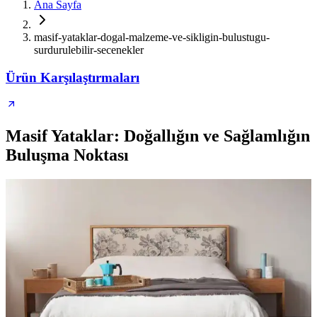
Ana Sayfa
masif-yataklar-dogal-malzeme-ve-sikligin-bulustugu-
surdurulebilir-secenekler
Ürün Karşılaştırmaları
Masif Yataklar: Doğallığın ve Sağlamlığın
Buluşma Noktası