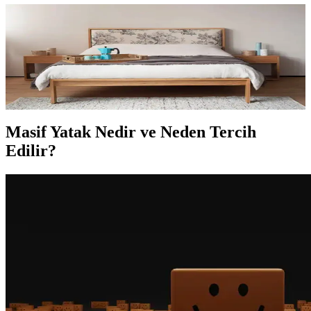
Masif Yataklar: Doğal Malzeme ve Şıklığın
Buluştuğu Sürdürülebilir Seçenekler
Masif yataklar doğal malzeme kullanımı, dayanıklılık ve
estetikleriyle öne çıkar. Çevre dostu ve uzun ömürlü bu yataklar, her
tarz dekorasyona uyum sağlar ve sağlıklı uyku ortamı sunar.
Masif Yatak Nedir ve Neden Tercih
Edilir?