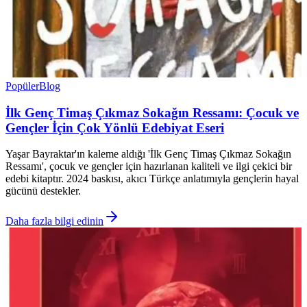
Popüler
Blog
İlk Genç Timaş Çıkmaz Sokağın Ressamı: Çocuk ve
Gençler İçin Çok Yönlü Edebiyat Eseri
Yaşar Bayraktar'ın kaleme aldığı 'İlk Genç Timaş Çıkmaz Sokağın
Ressamı', çocuk ve gençler için hazırlanan kaliteli ve ilgi çekici bir
edebi kitaptır. 2024 baskısı, akıcı Türkçe anlatımıyla gençlerin hayal
gücünü destekler.
Daha fazla bilgi edinin