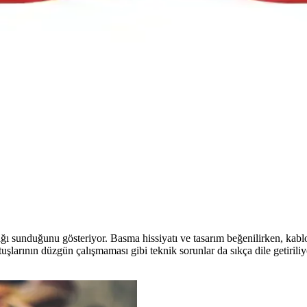
ullanıcı deneyimleri detaylı şekilde karşılaştırıldı. Uzun pil ömrü, bağla
ım, Performans ve Kullanıcı Yorumları
 performans ve kullanıcı deneyimleri açısından detaylı karşılaştırması
h PS4 Kolu Karşılaştırması
zellikleri, avantajları ve kullanıcı yorumlarıyla detaylı karşılaştırmas
 ve Dayanıklılık Sunan Oyun Denetleyicisi
ömrü ile yüksek performans sunan kablosuz oyun denetleyicisidir. Dayanık
tlığı sunduğunu gösteriyor. Basma hissiyatı ve tasarım beğenilirken, ka
k tuşlarının düzgün çalışmaması gibi teknik sorunlar da sıkça dile getiril