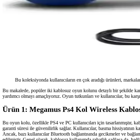
Bu koleksiyonda kullanıcıların en çok aradığı ürünleri, markalar
Bu makalede, popüler iki kablosuz oyun kolunu detaylı bir şekilde kar
yardımcı olmayı amaçlıyoruz. Oyun tutkunları ve kullanıcılar, bu karşıl
Ürün 1: Megamus Ps4 Kol Wireless Kablo
Bu oyun kolu, özellikle PS4 ve PC kullanıcıları için tasarlanmıştır, ka
garanti süresi ile güvenilirlik sağlar. Kullanıcılar, basma hissiyatını
Ancak, bazı kullanıcılar Bluetooth bağlantısında gecikmeler ve bağlant
edilmiştir. Genel olarak, kablosuz kullanımda rahatlık sağlasa da, bağ