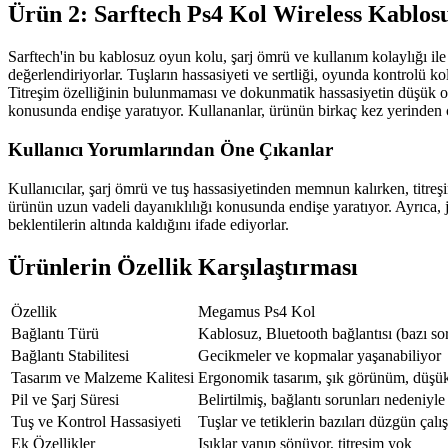
Ürün 2: Sarftech Ps4 Kol Wireless Kablos
Sarftech'in bu kablosuz oyun kolu, şarj ömrü ve kullanım kolaylığı ile ö
değerlendiriyorlar. Tuşların hassasiyeti ve sertliği, oyunda kontrolü k
Titreşim özelliğinin bulunmaması ve dokunmatik hassasiyetin düşük olm
konusunda endişe yaratıyor. Kullananlar, ürünün birkaç kez yerinden çıkm
Kullanıcı Yorumlarından Öne Çıkanlar
Kullanıcılar, şarj ömrü ve tuş hassasiyetinden memnun kalırken, titre
ürünün uzun vadeli dayanıklılığı konusunda endişe yaratıyor. Ayrıca, jo
beklentilerin altında kaldığını ifade ediyorlar.
Ürünlerin Özellik Karşılaştırması
Özellik
Megamus Ps4 Kol
Bağlantı Türü
Kablosuz, Bluetooth bağlantısı (bazı sor
Bağlantı Stabilitesi
Gecikmeler ve kopmalar yaşanabiliyor
Tasarım ve Malzeme Kalitesi
Ergonomik tasarım, şık görünüm, düşük 
Pil ve Şarj Süresi
Belirtilmiş, bağlantı sorunları nedeniyl
Tuş ve Kontrol Hassasiyeti
Tuşlar ve tetiklerin bazıları düzgün çal
Ek Özellikler
Işıklar yanıp sönüyor, titreşim yok