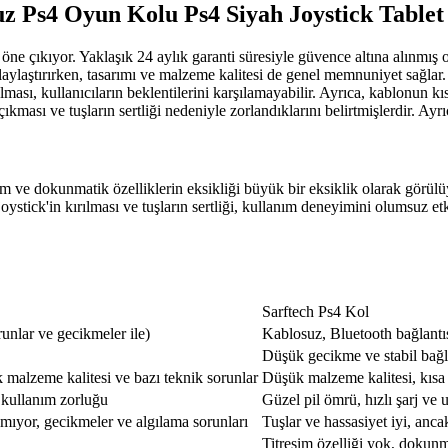
uz Ps4 Oyun Kolu Ps4 Siyah Joystick Tabl
ne çıkıyor. Yaklaşık 24 aylık garanti süresiyle güvence altına alınmış ol
olaylaştırırken, tasarımı ve malzeme kalitesi de genel memnuniyet sağlar.
ası, kullanıcıların beklentilerini karşılamayabilir. Ayrıca, kablonun kı
ası ve tuşların sertliği nedeniyle zorlandıklarını belirtmişlerdir. Ayrıca
şim ve dokunmatik özelliklerin eksikliği büyük bir eksiklik olarak görü
ystick'in kırılması ve tuşların sertliği, kullanım deneyimini olumsuz et
Sarftech Ps4 Kol
unlar ve gecikmeler ile)
Kablosuz, Bluetooth bağlantı
Düşük gecikme ve stabil bağl
malzeme kalitesi ve bazı teknik sorunlar
Düşük malzeme kalitesi, kısa 
e kullanım zorluğu
Güzel pil ömrü, hızlı şarj ve 
ışmıyor, gecikmeler ve algılama sorunları
Tuşlar ve hassasiyet iyi, ancak
Titreşim özelliği yok, dokun