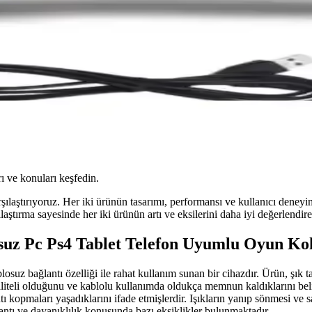
ı ve konuları keşfedin.
şılaştırıyoruz. Her iki ürünün tasarımı, performansı ve kullanıcı deney
aştırma sayesinde her iki ürünün artı ve eksilerini daha iyi değerlendire
suz Pc Ps4 Tablet Telefon Uyumlu Oyun Ko
blosuz bağlantı özelliği ile rahat kullanım sunan bir cihazdır. Ürün, şık
n kaliteli olduğunu ve kablolu kullanımda oldukça memnun kaldıklarını beli
ı kopmaları yaşadıklarını ifade etmişlerdir. Işıkların yanıp sönmesi ve 
lantı ve dayanıklılık konusunda bazı eksiklikler bulunmaktadır.