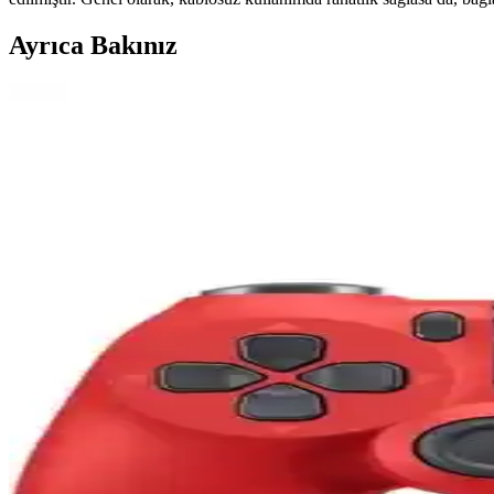
Ayrıca Bakınız
Anunnaki ve Megamus PS4 Kablosuz Kontrolcüleri Kar
Anunnaki ve Megamus PS4 kablosuz kontrolcüleri detaylı karşılaştırma
Adalia Z01 ve Megamus PS4 Kolu Karşılaştırması: Öze
Adalia Z01 ve Megamus PS4 kolunun özellikleri, kullanıcı yorumları v
Megamus ve Sarftech PS4 Kablosuz Oyun Kolları Karş
İki popüler PS4 kablosuz oyun kolunun tasarım, performans ve kullanıc
Anunnaki Kablosuz PC ve PS4 Uyumlu Oyun Kolu Gel
Anunnaki kablosuz oyun kolu, PC ve PS4 uyumlu, ergonomik tasarımı, 
Airstorr ve Megamus PS4 Kol Karşılaştırması: Özellik