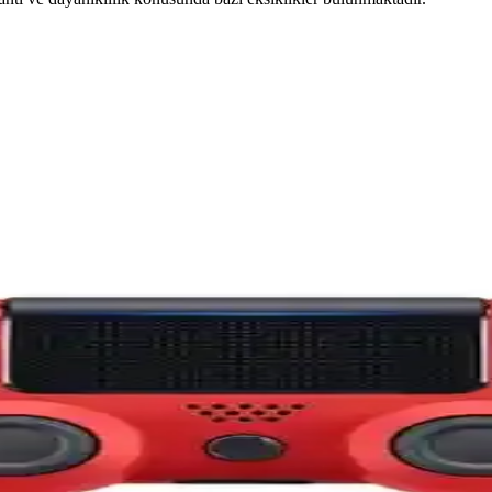
şılaştırması ve Kullanıcı Yorumları
sı, özellikleri ve kullanıcı yorumlarıyla en uygun seçimi yapmanıza ya
llikler ve Kullanıcı Yorumları
e performans detaylarıyla karşılaştırması. Hangi denetleyici sizin oyun
ılaştırması ve Kullanıcı Yorumları
ı memnuniyeti açısından detaylı karşılaştırması. Hangi ürün daha dayanı
işmiş Tasarım ve Özellikler
gelişmiş özellikleri ve uzun pil ömrü ile üstün oyun deneyimi sunar.
ler ve Performans Analizi