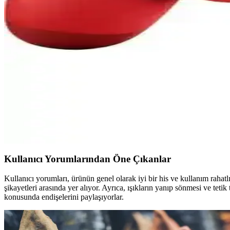
Airstorr ve Megamus PS4 kol ürünlerinin özellikleri, performansları ve k
Megamus ve Sarftech PS4 Kol Karşılaştırması: Tasar
Bu makalede, Megamus ve Sarftech PS4 kablosuz oyun kolunun tasarım,
Adalia Z01 RGB Işıklı Kablosuz Gamepad ve Sarftec
İki popüler kablosuz gamepad olan Adalia Z01 ve Sarftech PS4 kolunun ö
yardımcı olur.
Airstorr PS4 Kablosuz Kontrolcü: Yüksek Performans
Airstorr PS4 kol, Bluetooth bağlantısı, ergonomik tasarım ve uzun pil 
Kullanıcı Yorumlarından Öne Çıkanlar
Kullanıcı yorumları, ürünün genel olarak iyi bir his ve kullanım raha
şikayetleri arasında yer alıyor. Ayrıca, ışıkların yanıp sönmesi ve teti
konusunda endişelerini paylaşıyorlar.