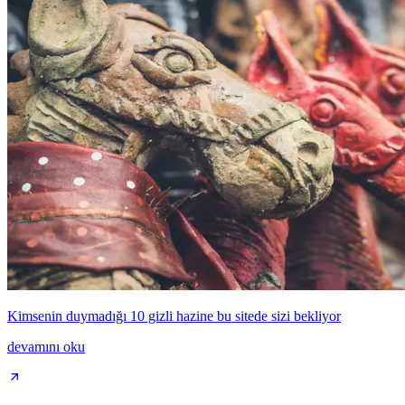
Kimsenin duymadığı 10 gizli hazine bu sitede sizi bekliyor
devamını oku