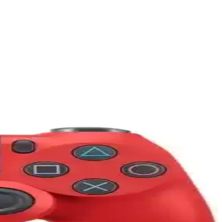
rdımcı olur.
 tarzınıza uygun? Detaylar burada.
klı ve kullanışlı? İşte tüm detaylar.