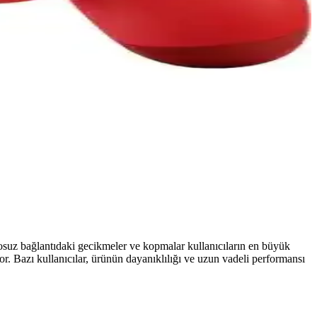
ntı kalitesi ve ergonomi gibi kriterler öne çıkarıldı.
 yapılıyor.
ı, oyun deneyiminizi geliştirecek en iyi seçeneği belirlemenize
lı yapısı ve gelişmiş özellikleriyle oyun keyfini artırır.
blosuz bağlantıdaki gecikmeler ve kopmalar kullanıcıların en büyük
iyor. Bazı kullanıcılar, ürünün dayanıklılığı ve uzun vadeli performansı