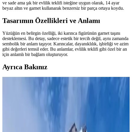
ve sade ama şık bir evlilik teklifi isteğine uygun olarak, 14 ayar
beyaz altın ve garnet kullanarak benzersiz bir parça ortaya koydu.
Tasarımın Özellikleri ve Anlamı
Yüzüğün en belirgin özelliği, iki karınca figürünün garnet taşını
desteklemesi. Bu detay, sadece estetik bir tercih değil, aynı zamanda
sembolik bir anlam taşıyor. Karıncalar, dayanıklılık, işbirliği ve azim
gibi değerleri temsil eder. Bu anlamlar, evlilik teklifi gibi özel bir an
için anlamlı bir bağlam oluşturuyor.
Ayrıca Bakınız
Linocut Sanatında Kişisel Stil ve Teknik Gelişim:
Mark III Çalışmasının İncelenmesi
Mark III çalışması, linocut baskı sanatında teknik ustalık ve kişisel
ifade arasındaki dengeyi araştırır. Minimalizm ve gerçekçilikle insan
anatomisi linocut'ta özgün biçimde sunuluyor.
Tek Parça Çanta Tasarımı ve Chicago Vida
Kullanımının Dericilikte Yenilikçi Rolü