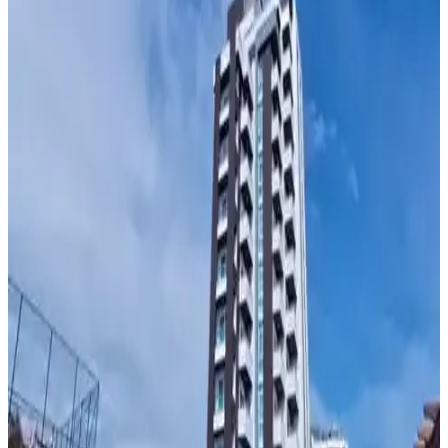
Tek parça deri kullanımı ve Chicago vidaları, deri çanta tasarımında
dikişsiz, dayanıklı ve estetik çözümler sunar. Bu yöntem, minimalist
yapısı ve fonksiyonelliğiyle deri işçiliğinde yenilikçi bir yaklaşım
sağlar.
Pandora Bileklik Sade Modeller: Minimalist
Tasarım ve Çok Yönlü Kullanım
Pandora'nın sade bileklikleri, minimal tasarımı ve kaliteli
malzemeleriyle günlük ve profesyonel kullanıma uygun şık
seçenekler sunar. Kişiselleştirilebilir charm'larla özgün tarzınızı
yansıtabilirsiniz.
BEYZANA İskandinav Tarz 3'lü Doldurulabilir
Seyahat Şişe Seti Pratik ve Şık Tasarım
BEYZANA'nın şık ve fonksiyonel seyahat seti, hafif ve dayanıklı
plastik şişeleriyle pratik kullanım sağlar, seyahatlerde konforu artırır
ve düzenli taşıma imkanı sunar.
Minimalist Tasarımda Karınca Temalı Garnet Taşlı
14 Ayar Beyaz Altın Yüzük