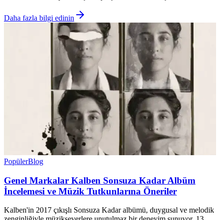
Daha fazla bilgi edinin
Popüler
Blog
Genel Markalar Kalben Sonsuza Kadar Albüm
İncelemesi ve Müzik Tutkunlarına Öneriler
Kalben'in 2017 çıkışlı Sonsuza Kadar albümü, duygusal ve melodik
zenginliğiyle müzikseverlere unutulmaz bir deneyim sunuyor. 13