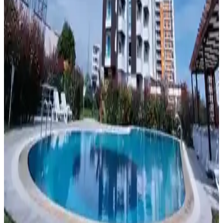
Minimalist karınca temalı garnet taşlı yüzük, 14 ayar beyaz altınla
zarif ve işlevsel bir tasarım sunuyor. Dayanıklılık ve işbirliği
sembolü karıncalar, evlilik teklifine anlam katıyor.
Minimalistler İçin Dağınıklık Yaratmayan El
Sanatları ve Hobiler: Yaratıcılık ve Düzen Dengesi
Minimalist yaşam tarzına uygun el işi hobileri, ortaya çıkan ürünlerin
bağışlanabilir, tüketilebilir veya kolayca elden çıkarılabilir olmasıyla
evde eşya birikimini önler ve yaratıcılığı destekler.
Yapayalnız - Chaboute Sanat Eseri Analizi ve
Temaları Üzerine Derinlemesine İnceleme
Yapayalnız - Chaboute, yalnızlık ve içsel dünyaları anlatan gizemli
ve etkileyici bir sanat eseri, minimalist çizgiler ve derin duygularla
okuyucuyu içine çeker.
Mersin’de Modern ve Doğal Ev Dekorasyon
Trendleri ve İlham Kaynakları
Mersin’in doğal güzellikleri ve kültürel motifleriyle ev