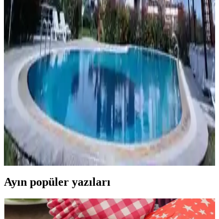
Minimalist yaşam tarzına uygun el işi hobileri, ortaya çıkan ürünlerin
bağışlanabilir, tüketilebilir veya kolayca elden çıkarılabilir olmasıyla
evde eşya birikimini önler ve yaratıcılığı destekler.
Yapayalnız - Chaboute Sanat Eseri Analizi ve
Temaları Üzerine Derinlemesine İnceleme
Yapayalnız - Chaboute, yalnızlık ve içsel dünyaları anlatan gizemli
ve etkileyici bir sanat eseri, minimalist çizgiler ve derin duygularla
okuyucuyu içine çeker.
Mersin’de Modern ve Doğal Ev Dekorasyon
Trendleri ve İlham Kaynakları
Mersin’in doğal güzellikleri ve kültürel motifleriyle ev
dekorasyonunda şık ve fonksiyonel çözümler. Doğal malzemeler,
deniz teması ve modern trendlerle yaşam alanlarınızı yenileyin.
Ayın popüler yazıları