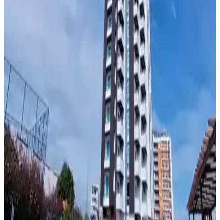
Pandora'nın sade bileklikleri, minimal tasarımı ve kaliteli
malzemeleriyle günlük ve profesyonel kullanıma uygun şık
seçenekler sunar. Kişiselleştirilebilir charm'larla özgün tarzınızı
yansıtabilirsiniz.
BEYZANA İskandinav Tarz 3'lü Doldurulabilir
Seyahat Şişe Seti Pratik ve Şık Tasarım
BEYZANA'nın şık ve fonksiyonel seyahat seti, hafif ve dayanıklı
plastik şişeleriyle pratik kullanım sağlar, seyahatlerde konforu artırır
ve düzenli taşıma imkanı sunar.
Minimalist Tasarımda Karınca Temalı Garnet Taşlı
14 Ayar Beyaz Altın Yüzük
Minimalist karınca temalı garnet taşlı yüzük, 14 ayar beyaz altınla
zarif ve işlevsel bir tasarım sunuyor. Dayanıklılık ve işbirliği
sembolü karıncalar, evlilik teklifine anlam katıyor.
Minimalistler İçin Dağınıklık Yaratmayan El
Sanatları ve Hobiler: Yaratıcılık ve Düzen Dengesi