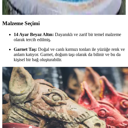
dekorasyonunda şık ve fonksiyonel çözümler. Doğal malzemeler,
deniz teması ve modern trendlerle yaşam alanlarınızı yenileyin.
Malzeme Seçimi
14 Ayar Beyaz Altın:
Dayanıklı ve zarif bir temel malzeme
olarak tercih edilmiş.
Garnet Taş:
Doğal ve canlı kırmızı tonları ile yüzüğe renk ve
anlam katıyor. Garnet, doğum taşı olarak da bilinir ve bu da
kişisel bir bağ oluşturabilir.