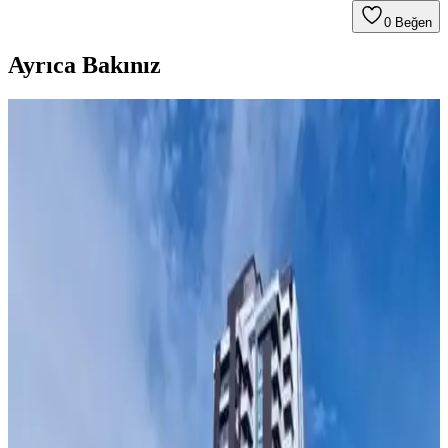
0
Beğen
Ayrıca Bakınız
Linocut Sanatında Kişisel Stil ve Teknik Gelişim:
Mark III Çalışmasının İncelenmesi
Mark III çalışması, linocut baskı sanatında teknik ustalık ve kişisel
ifade arasındaki dengeyi araştırır. Minimalizm ve gerçekçilikle insan
anatomisi linocut'ta özgün biçimde sunuluyor.
Tek Parça Çanta Tasarımı ve Chicago Vida
Kullanımının Dericilikte Yenilikçi Rolü
Tek parça deri kullanımı ve Chicago vidaları, deri çanta tasarımında
dikişsiz, dayanıklı ve estetik çözümler sunar. Bu yöntem, minimalist
yapısı ve fonksiyonelliğiyle deri işçiliğinde yenilikçi bir yaklaşım
sağlar.
Pandora Bileklik Sade Modeller: Minimalist
Tasarım ve Çok Yönlü Kullanım