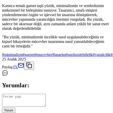
Karınca temalı garnet taşlı yüzük, minimalizmin ve sembolizmin
mükemmel bir birleşimini sunuyor. Tasarımcı, sınırlı müşteri
yönlendirmesini özgün ve işlevsel bir tasarıma dönüştürerek,
mücevher yapımında yaratıcılığın önemini vurguladı. Bu yüzük,
sadece bir aksesuar değil, aynı zamanda anlam yüklü bir sanat eseri
olarak değerlendirilebilir.
"Bu yüzük, minimalizmin incelikle nasıl uygulanabileceğinin ve
kişisel hikayelerin mücevher tasarımına nasıl yansıtılabileceğinin
canlı bir örneğidir."
#
minimalizm
#
garnet
#
mucevher
#
tasarim
#
surdurulebilirlik
#
yaraticilik
#
25 Aralık 2025
Paylaş:
f
𝕏
Yorumlar:
Yorum