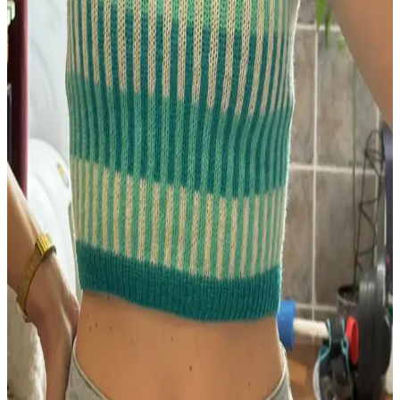
boyundan başlayarak minimal dikişle küçük kazak ve battaniye
yapımını kolaylaştırıyor. İplik artıkları da değerlendirilerek
sürdürülebilir bir örgü sunuyor.
Uzun Süreli Aradan Sonra Örgüye Dönüş ve İlk
Proje Deneyimi Üzerine Bilgiler
Beş yıl ara verdikten sonra örgüye dönen kullanıcının ilk projesi ve
deneyimleri, örgü teknikleri, model seçimi ve gelişim önerileri
üzerine kapsamlı bilgiler sunuyor.
Tin Can Knits'in Bracken Yeleği: Kablo Örgü
Teknikleriyle İlk Giyilebilir Örgü Projesi
Bracken Yeleği, kablo örgü tekniklerini öğrenmek isteyenler için
tasarlanmış, esnek ve estetik bir modeldir. Malzeme ve renk seçimi
örgü detaylarını ön plana çıkarır, kişiselleştirmeye uygundur.
Scarfigan: Üstten Başlanan Özgün Eyer Omuzlu
Hırka Tasarımı ve Teknik Özellikleri
Scarfigan, üstten başlanarak örülen ve eyer omuz yapısına sahip
özgün bir hırka modelidir. Doğal renkler ve yerel düğmelerle sade