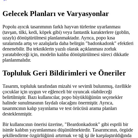
Gelecek Planları ve Varyasyonlar
Popolu ayıcık tasarımının farklı hayvan türlerine uyarlanması
(tavşan, tilki, kedi, köpek gibi) veya fantastik karakterlere (goblin,
uzaylı) dönüştürülmesi planlanmaktadır. Ayrıca, popo kısa
sıralarında artış ve azalışlarla daha belirgin "badonkadonk" efektleri
denenebilir. Bu tekniklerin yazılı olarak açıklanması zorluk
yaratabileceği için, modelin kalıba dönüştürülmesi süreci dikkatle
planlanmalıdır.
Topluluk Geri Bildirimleri ve Öneriler
Tasarım, topluluk tarafından mizahi ve sevimli bulunmuş, özellikle
çocuklar için uygun ve eğlenceli bir oyuncak olabileceği
belirtilmiştir. Bazı kullanıcılar, popo büyüklüğünün seçenekler
halinde sunulmasının faydalı olacağını önermiştir. Ayrıca,
tasarımcının kalıp yayınlama ve test örücüsü arama planları
desteklenmiştir.
Bir kullanıcının önerisi üzerine, "Beardonkadonk" gibi esprili bir
isimle kalıbın yayımlanması düşünülmektedir. Tasarımcının, örgüde
şekillendirme özgürlüğünü artırmak ve tığ işi ile karşılaştırıldığında