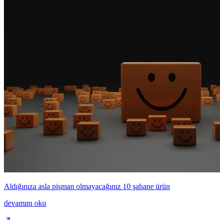
Aldığınıza asla pişman olmayacağınız 10 şahane ürün
devamını oku