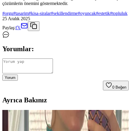
çözümlerin önemini göstermektedir.
#
orgu
#
tasarim
#
kisa-siralar
#
sekillendirme
#
oyuncak
#
estetik
#
topluluk
25 Aralık 2025
Paylaş:
f
𝕏
Yorumlar:
Yorum
0
Beğen
Ayrıca Bakınız
Berry Baby Hat: Yeni Doğan Bebekler İçin Orta
Seviye Örgü Şapka Modeli ve Teknik Detayları