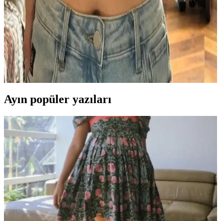
ve şık bir tasarım sunar, teknik ve estetik açıdan dikkat çeker.
Rumble Raglan Modelinde İplik Seçimi, Örgü
Gerilimi ve Bloklama Teknikleri
Rumble Raglan modelinde kullanılan Cascade 220 fingering ipliği
ve superwash ipliklerin avantajları tartışılıyor. Örgü gerilimi ve
bloklama işlemi örgünün görünümünü önemli ölçüde etkiliyor.
Ayın popüler yazıları