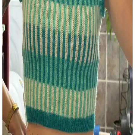
Bernat Softee Baby Cotton ile Leaf and Lace Set
Deseniyle Küçük Kazak ve Battaniye Örgüsü
Bernat Softee baby cotton ipliğiyle örülen Leaf and Lace Set deseni,
boyundan başlayarak minimal dikişle küçük kazak ve battaniye
yapımını kolaylaştırıyor. İplik artıkları da değerlendirilerek
sürdürülebilir bir örgü sunuyor.
Uzun Süreli Aradan Sonra Örgüye Dönüş ve İlk
Proje Deneyimi Üzerine Bilgiler
Beş yıl ara verdikten sonra örgüye dönen kullanıcının ilk projesi ve
deneyimleri, örgü teknikleri, model seçimi ve gelişim önerileri
üzerine kapsamlı bilgiler sunuyor.
Tin Can Knits'in Bracken Yeleği: Kablo Örgü
Teknikleriyle İlk Giyilebilir Örgü Projesi
Bracken Yeleği, kablo örgü tekniklerini öğrenmek isteyenler için
tasarlanmış, esnek ve estetik bir modeldir. Malzeme ve renk seçimi
örgü detaylarını ön plana çıkarır, kişiselleştirmeye uygundur.
Scarfigan: Üstten Başlanan Özgün Eyer Omuzlu