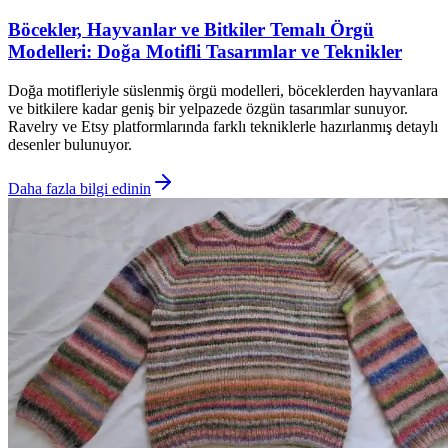
Böcekler, Hayvanlar ve Bitkiler Temalı Örgü
Modelleri: Doğa Motifli Tasarımlar ve Teknikler
Doğa motifleriyle süslenmiş örgü modelleri, böceklerden hayvanlara
ve bitkilere kadar geniş bir yelpazede özgün tasarımlar sunuyor.
Ravelry ve Etsy platformlarında farklı tekniklerle hazırlanmış detaylı
desenler bulunuyor.
Daha fazla bilgi edinin