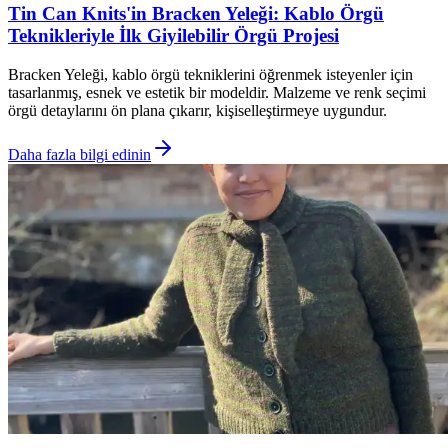
Tin Can Knits'in Bracken Yeleği: Kablo Örgü
Teknikleriyle İlk Giyilebilir Örgü Projesi
Bracken Yeleği, kablo örgü tekniklerini öğrenmek isteyenler için
tasarlanmış, esnek ve estetik bir modeldir. Malzeme ve renk seçimi
örgü detaylarını ön plana çıkarır, kişiselleştirmeye uygundur.
Daha fazla bilgi edinin