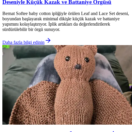
Deseniyle Küçük Kazak ve Battaniye Örgüsü
Bernat Softee baby cotton ipliğiyle örülen Leaf and Lace Set deseni,
boyundan başlayarak minimal dikişle küçük kazak ve battaniye
yapımını kolaylaştırıyor. İplik artıkları da değerlendirilerek
sürdürülebilir bir örgü sunuyor.
Daha fazla bilgi edinin