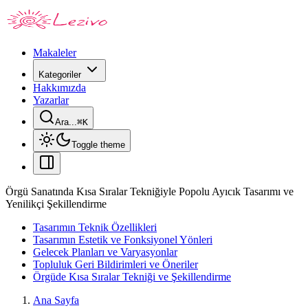
Makaleler
Kategoriler
Hakkımızda
Yazarlar
Ara...
⌘
K
Toggle theme
Örgü Sanatında Kısa Sıralar Tekniğiyle Popolu Ayıcık Tasarımı ve
Yenilikçi Şekillendirme
Tasarımın Teknik Özellikleri
Tasarımın Estetik ve Fonksiyonel Yönleri
Gelecek Planları ve Varyasyonlar
Topluluk Geri Bildirimleri ve Öneriler
Örgüde Kısa Sıralar Tekniği ve Şekillendirme
Ana Sayfa