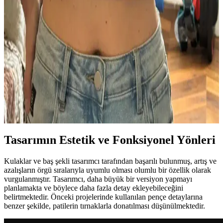
Hırka Tasarımı ve Teknik Özellikleri
Scarfigan, üstten başlanarak örülen ve eyer omuz yapısına sahip
özgün bir hırka modelidir. Doğal renkler ve yerel düğmelerle sade
ve şık bir tasarım sunar, teknik ve estetik açıdan dikkat çeker.
Rumble Raglan Modelinde İplik Seçimi, Örgü
Gerilimi ve Bloklama Teknikleri
Rumble Raglan modelinde kullanılan Cascade 220 fingering ipliği
ve superwash ipliklerin avantajları tartışılıyor. Örgü gerilimi ve
bloklama işlemi örgünün görünümünü önemli ölçüde etkiliyor.
Tasarımın Estetik ve Fonksiyonel Yönleri
Kulaklar ve baş şekli tasarımcı tarafından başarılı bulunmuş, artış ve
azalışların örgü sıralarıyla uyumlu olması olumlu bir özellik olarak
vurgulanmıştır. Tasarımcı, daha büyük bir versiyon yapmayı
planlamakta ve böylece daha fazla detay ekleyebileceğini
belirtmektedir. Önceki projelerinde kullanılan pençe detaylarına
benzer şekilde, patilerin tırnaklarla donatılması düşünülmektedir.