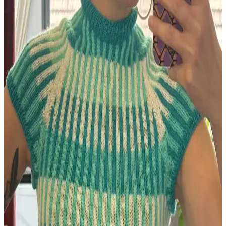
Berry Baby Hat, yeni doğan bebekler için Michele Sabatier
tarafından tasarlanmış, orta seviye zorlukta, rahat ve estetik bir örgü
şapka modelidir. Kenar kıvrımı bebeğin konforunu artırır.
HipKnitShop Lemon Cardigan Boyutlandırma
Yöntemleri ve Alternatif Tasarım Önerileri
HipKnitShop Lemon Cardigan modeli, farklı şiş kalınlıklarıyla
beden uyarlaması yapıyor. Bu yöntem kumaş tutarlılığını ve yapısal
bütünlüğü etkileyebilir. Alternatif desen ve model önerileri
sunuluyor.
Örgüyle Evliliğin Derin Bağları: İpliklerin Günlük
Hayattaki Rolü ve Anlamı
Örgüyle evli çiftlerin hayatında iplikler, sadece hobi değil; evde izler
bırakan, sessiz iletişim sağlayan ve kültürel anlamlar taşıyan önemli
bağlardır. Bu yazı, örgü ipliklerinin evlilikteki rolünü inceliyor.
Bernat Softee Baby Cotton ile Leaf and Lace Set
Deseniyle Küçük Kazak ve Battaniye Örgüsü
Bernat Softee baby cotton ipliğiyle örülen Leaf and Lace Set deseni,