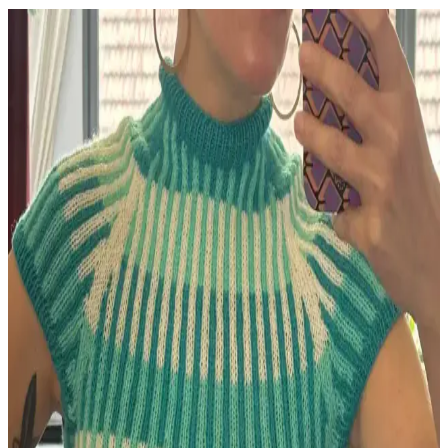
Berry Baby Hat: Yeni Doğan Bebekler İçin Orta
Seviye Örgü Şapka Modeli ve Teknik Detayları
Berry Baby Hat, yeni doğan bebekler için Michele Sabatier
tarafından tasarlanmış, orta seviye zorlukta, rahat ve estetik bir örgü
şapka modelidir. Kenar kıvrımı bebeğin konforunu artırır.
HipKnitShop Lemon Cardigan Boyutlandırma
Yöntemleri ve Alternatif Tasarım Önerileri
HipKnitShop Lemon Cardigan modeli, farklı şiş kalınlıklarıyla
beden uyarlaması yapıyor. Bu yöntem kumaş tutarlılığını ve yapısal
bütünlüğü etkileyebilir. Alternatif desen ve model önerileri
sunuluyor.
Örgüyle Evliliğin Derin Bağları: İpliklerin Günlük
Hayattaki Rolü ve Anlamı
Örgüyle evli çiftlerin hayatında iplikler, sadece hobi değil; evde izler
bırakan, sessiz iletişim sağlayan ve kültürel anlamlar taşıyan önemli
bağlardır. Bu yazı, örgü ipliklerinin evlilikteki rolünü inceliyor.