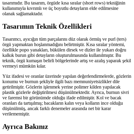
tasarımıdır. Bu tasarım, örgüde kısa sıralar (short rows) tekniğinin
kullanımıyla kıvrımlı ve üç boyutlu detayların elde edilmesine
olanak sağlamaktadır.
Tasarımın Teknik Özellikleri
Tasarımcı, ayıcığın tüm parçalarını düz olarak örmüş ve purl (ters)
örgü yapmaktan hoşlanmadığını belirtmiştir. Kısa sıralar yöntemi,
özellikle popo yanakları, bükülen dirsek ve dizler ile yukarı doğru
kalkık burun gibi detayların oluşturulmasında kullanılmıştır. Bu
teknik, örgü kumaşın belirli bölgelerinde artış ve azalış yaparak şekil
vermeyi mümkün kılar.
Yüz ifadesi ve oranlar üzerinde yapılan değerlendirmelerde, gözlerin
konumu ve burnun şekliyle ilgili bazı memnuniyetsizlikler dile
getirilmiştir. Gözlerin işlenmek yerine polimer kilden yapılacak
plastik gözlerle değiştirilmesi düşünülmektedir. Ayrıca, burnun sivri
ve faremsi bir görünümde olduğu ifade edilmiştir. Kol ve bacak
oranları da tartışılmış; bacakların kalın veya kolların ince olduğu
düşünülmüş, ancak farklı denemeler arasında net bir karar
verilememiştir.
Ayrıca Bakınız