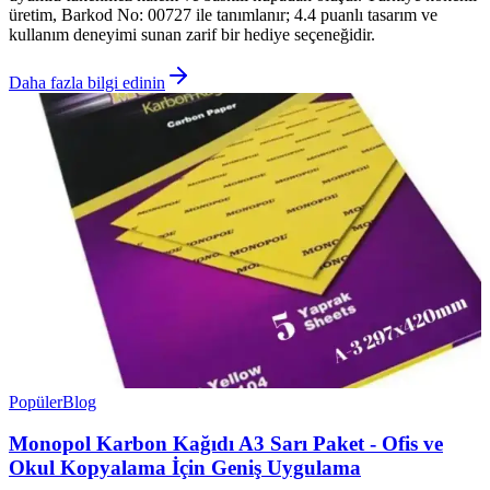
üretim, Barkod No: 00727 ile tanımlanır; 4.4 puanlı tasarım ve
kullanım deneyimi sunan zarif bir hediye seçeneğidir.
Daha fazla bilgi edinin
Popüler
Blog
Monopol Karbon Kağıdı A3 Sarı Paket - Ofis ve
Okul Kopyalama İçin Geniş Uygulama