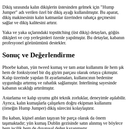
Dikiş sırasında kalın dikişlerin üstesinden gelmek için "Hump
Jumper" adı verilen özel bir dikiş ayağı kullanılmıştır. Bu aparat,
dikiş makinesinin kalın katmanlar üzerinden rahatça geçmesini
sağlar ve dikiş kalitesini artırır.
Yaka ve yaka uçlarındaki topstitching (üst dikiş) detayları, göğüs
dikişleri ve cep yerleşimleri özenle yapılmıştır. Bu detaylar, kabanın
profesyonel görünümünü destekler.
Sonuç ve Değerlendirme
Phoebe kaban, yün tweed kumaş ve tam astar kullanımı ile hem şık
hem de fonksiyonel bir dış giyim parçası olarak ortaya çıkmıştır.
Kalıp üzerinde yapılan fit ayarlamaları, kullanıcının bedenine
uygunluğu artırmış ve rahatlık sağlamıştır. Interlining sayesinde
kabanın sıcaklığı artırılmıştır.
Astarlama ve kalıp uyumu gibi teknik zorluklar, deneyimle aşılabilir.
Ayrıca, kalın kumaşlarla çalışırken doğru ekipman kullanımı
(örneğin Hump Jumper) dikiş sürecini kolaylaştırır.
Bu kaban, kişisel anıları taşıyan bir parça olarak da önem
taşımaktadır; yün kumaş Dublin gezisinde satın alınmış ve böylece
hem işçilik hem de duygusal değer kazanmıştır.