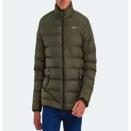
dokuma ve dikime kadar detaylı ve zahmetli bir süreçtir. Farklı yün
türleri ve teknikler kullanılarak özgün bir ürün ortaya çıkarılmıştır.
Phoebe Kaban Modeli: Yün Kumaş ve Tam Astarlı
Oversized Tasarımın İncelikleri
Phoebe kaban, yün tweed kumaş ve tam astarlı yapısıyla konforlu ve
şık bir dış giyim sunar. Kalıp ve dikiş teknikleriyle kişiye özel
uyarlamalar yapılmıştır.
Kanada Kışı İçin Prenses Model Kaban Tasarımı ve
Dayanıklı Malzeme Kullanımı
Kanada kışına dayanıklı, prenses model kaban tasarımı; yün, kasha,
thinsulate ve suni kürk malzemeleriyle estetik ve fonksiyonel bir dış
giyim ürünü ortaya çıkarıldı.
Ssm Su ve Rüzgar Geçirmez Takımlarının Detaylı
Karşılaştırması ve Kullanım İpuçları
Ssm'nin su ve rüzgar geçirmez takımları arasındaki farkları ve
özellikleri inceleyin, kullanım alanlarına göre en uygun seçimi
yapın.