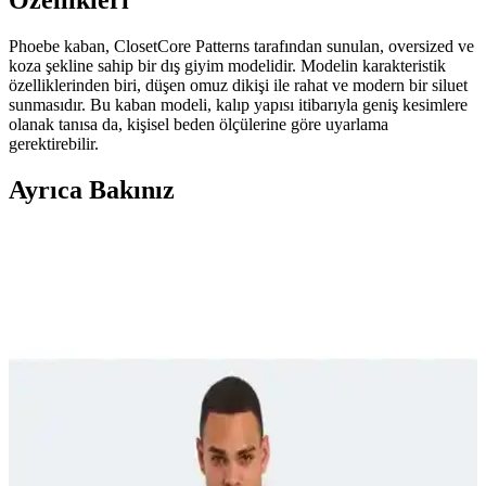
Özellikleri
Phoebe kaban, ClosetCore Patterns tarafından sunulan, oversized ve
koza şekline sahip bir dış giyim modelidir. Modelin karakteristik
özelliklerinden biri, düşen omuz dikişi ile rahat ve modern bir siluet
sunmasıdır. Bu kaban modeli, kalıp yapısı itibarıyla geniş kesimlere
olanak tanısa da, kişisel beden ölçülerine göre uyarlama
gerektirebilir.
Ayrıca Bakınız
Small Museum Blanket Coat: Vintage Yün
Battaniyeden Düğmesiz Şık Kaban Modeli
Small Museum Blanket Coat, vintage yün battaniyelerden yapılan
düğmesiz ve kolay uygulanabilir şık bir kaban modelidir. Uygun
fiyatlı malzemelerle rahat ve estetik dış giyim sunar.
Koyun Yününden El Yapımı Kaban Üretimi: Süreç,
Malzemeler ve Teknik Detaylar
Koyun yününden el yapımı kaban üretimi, yünün hazırlanmasından