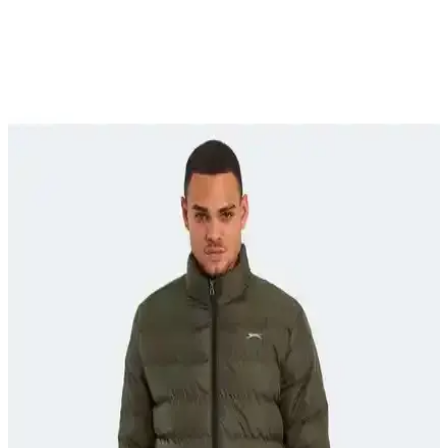
Small Museum Blanket Coat: Vintage Yün
Battaniyeden Düğmesiz Şık Kaban Modeli
Small Museum Blanket Coat, vintage yün battaniyelerden yapılan
düğmesiz ve kolay uygulanabilir şık bir kaban modelidir. Uygun
fiyatlı malzemelerle rahat ve estetik dış giyim sunar.
Koyun Yününden El Yapımı Kaban Üretimi: Süreç,
Malzemeler ve Teknik Detaylar
Koyun yününden el yapımı kaban üretimi, yünün hazırlanmasından
dokuma ve dikime kadar detaylı ve zahmetli bir süreçtir. Farklı yün
türleri ve teknikler kullanılarak özgün bir ürün ortaya çıkarılmıştır.
Phoebe Kaban Modeli: Yün Kumaş ve Tam Astarlı
Oversized Tasarımın İncelikleri
Phoebe kaban, yün tweed kumaş ve tam astarlı yapısıyla konforlu ve
şık bir dış giyim sunar. Kalıp ve dikiş teknikleriyle kişiye özel
uyarlamalar yapılmıştır.
Kanada Kışı İçin Prenses Model Kaban Tasarımı ve