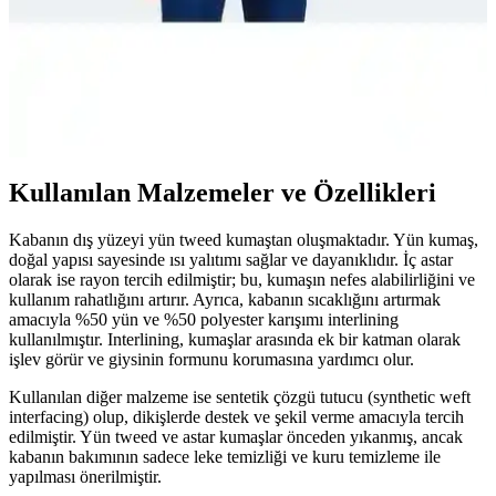
Slazenger HONOR I Erkek Mont ve Kaban: Şık ve
Hafif Dış Giyim Seçenekleri
Slazenger HONOR I erkek mont ve kaban, hafif, şık ve sıcak tutan
tasarımıyla günlük ve spor aktivitelerinde ideal. Su geçirmez özelliği
ve rahat kesimiyle öne çıkar.
Kullanılan Malzemeler ve Özellikleri
Kabanın dış yüzeyi yün tweed kumaştan oluşmaktadır. Yün kumaş,
doğal yapısı sayesinde ısı yalıtımı sağlar ve dayanıklıdır. İç astar
olarak ise rayon tercih edilmiştir; bu, kumaşın nefes alabilirliğini ve
kullanım rahatlığını artırır. Ayrıca, kabanın sıcaklığını artırmak
amacıyla %50 yün ve %50 polyester karışımı interlining
kullanılmıştır. Interlining, kumaşlar arasında ek bir katman olarak
işlev görür ve giysinin formunu korumasına yardımcı olur.
Kullanılan diğer malzeme ise sentetik çözgü tutucu (synthetic weft
interfacing) olup, dikişlerde destek ve şekil verme amacıyla tercih
edilmiştir. Yün tweed ve astar kumaşlar önceden yıkanmış, ancak
kabanın bakımının sadece leke temizliği ve kuru temizleme ile
yapılması önerilmiştir.