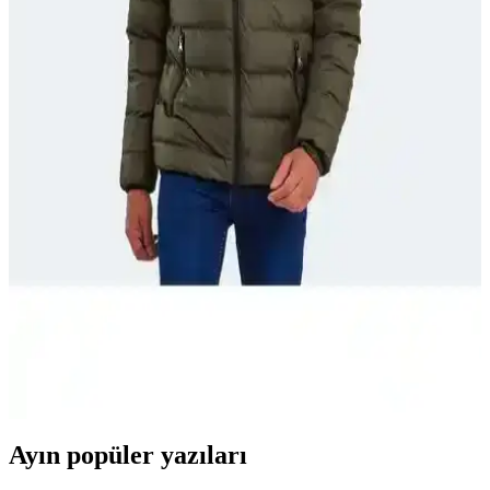
Dayanıklı Malzeme Kullanımı
Kanada kışına dayanıklı, prenses model kaban tasarımı; yün, kasha,
thinsulate ve suni kürk malzemeleriyle estetik ve fonksiyonel bir dış
giyim ürünü ortaya çıkarıldı.
Ssm Su ve Rüzgar Geçirmez Takımlarının Detaylı
Karşılaştırması ve Kullanım İpuçları
Ssm'nin su ve rüzgar geçirmez takımları arasındaki farkları ve
özellikleri inceleyin, kullanım alanlarına göre en uygun seçimi
yapın.
Slazenger HONOR I Erkek Mont ve Kaban: Şık ve
Hafif Dış Giyim Seçenekleri
Slazenger HONOR I erkek mont ve kaban, hafif, şık ve sıcak tutan
tasarımıyla günlük ve spor aktivitelerinde ideal. Su geçirmez özelliği
ve rahat kesimiyle öne çıkar.
Ayın popüler yazıları