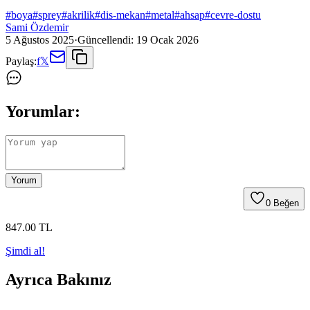
#
boya
#
sprey
#
akrilik
#
dis-mekan
#
metal
#
ahsap
#
cevre-dostu
Sami Özdemir
5 Ağustos 2025
·
Güncellendi:
19 Ocak 2026
Paylaş:
f
𝕏
Yorumlar:
Yorum
0
Beğen
847
.00
TL
Şimdi al!
Ayrıca Bakınız