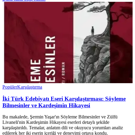
Popüler
Karşılaştırma
İki Türk Edebiyatı Eseri Karşılaştırması: Söyleme
Bilmesinler ve Kardeşimin Hikayesi
Bu makalede, Şermin Yaşar'ın Söyleme Bilmesinler ve Zülfü
Livaneli'nin Kardeşimin Hikayesi eserleri detaylı şekilde
karşılaştırıldı. Temalar, anlatım dili ve okuyucu yorumları analiz
edilerek her iki eserin içeriği ve deneyimi ortaya kondu.