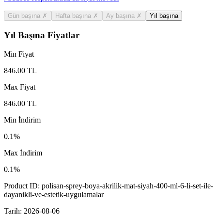
Gün başına
✗
Hafta başına
✗
Ay başına
✗
Yıl başına
Yıl Başına Fiyatlar
Min Fiyat
846.00
TL
Max Fiyat
846.00
TL
Min İndirim
0.1
%
Max İndirim
0.1
%
Product ID:
polisan-sprey-boya-akrilik-mat-siyah-400-ml-6-li-set-ile-
dayanikli-ve-estetik-uygulamalar
Tarih:
2026-08-06