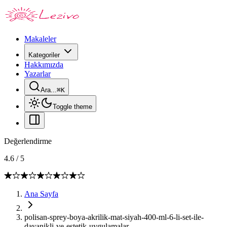
Makaleler
Kategoriler
Hakkımızda
Yazarlar
Ara...
⌘
K
Toggle theme
Değerlendirme
4.6
/
5
Ana Sayfa
polisan-sprey-boya-akrilik-mat-siyah-400-ml-6-li-set-ile-
dayanikli-ve-estetik-uygulamalar