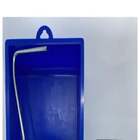
Deri Yenileme ve Bakım İçin Derby Special Kahve
Deri Boyası Özellikleri ve Uygulama Rehberi
Derby Special Kahve Deri Boyası, deri ürünlerin görünümünü ve
dayanıklılığını artırmak için su bazlı, kolay uygulanabilir ve suya
dayanıklı özellikleriyle öne çıkan bir ürün. Uygulama ve bakım
ipuçlarıyla uzun ömür sağlar.
Bigpoint Jel Mum Boya Fosforlu 5 Renk Güvenli ve
Yaratıcı Boyama Deneyimi
Bigpoint Jel Mum Boya Fosforlu 5 Renk, güvenli, parlak ve
fosforlu renkleriyle çocuklar ve sanatçılar için ideal, kolay kullanım
sağlayan pratik ve güvenli boyama setidir.
Cadence Boya Hybrıd Acrylıc Multisurfaces
Napolyon Mavi: Çok Yönlü ve Güçlü Akrilik Boya
Seçeneği
Cadence Hybrıd Acrylıc Multisurfaces Napolyon Mavi, çeşitli
yüzeylerde üstün performans gösteren su bazlı ve çok yönlü akrilik
boya. Kolay uygulama ve canlı renkleriyle iç ve dış mekan
projelerine ideal.