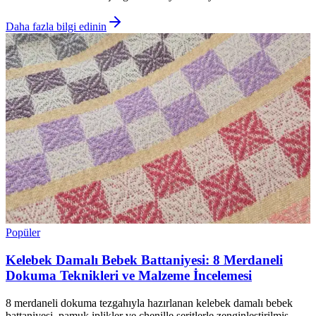
Daha fazla bilgi edinin
Popüler
Kelebek Damalı Bebek Battaniyesi: 8 Merdaneli
Dokuma Teknikleri ve Malzeme İncelemesi
8 merdaneli dokuma tezgahıyla hazırlanan kelebek damalı bebek
battaniyesi, pamuk iplikler ve chenille şeritlerle zenginleştirilmiş