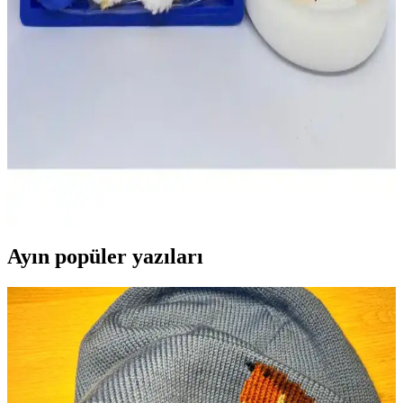
Yaratıcılığı Destekleyen Kaliteli Malzemeler
Yaratıcılığı teşvik eden O&S akrilik boya seti, kaliteli malzemeleri
ve çeşitli içerikleriyle yeni başlayanlar ve çocuklar için ideal bir
sanat setidir.
Rich Selfy Decor Kendinden Vernikli Mobilya
Boyası: Pratik ve Estetik Çözüm
Rich Selfy Decor Kendinden Vernikli Mobilya Boyası, yüksek
kapatıcılık ve kolay uygulama ile ahşap ve vernikli yüzeylerde şık
sonuçlar sağlar, zaman kazandırır ve doğal görünüm sunar.
Ayın popüler yazıları