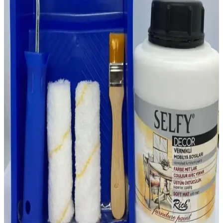
Hobi Fırça Setleri: Teknik Özellikler ve Kullanım
Alanları Hakkında Kapsamlı Rehber
Hobi fırça setleri, farklı kıllar ve sap malzemeleriyle sanat ve el işi
projelerinde detaylı çalışmalar için ideal. Doğru seçim ve bakım,
uzun ömürlü ve kaliteli sonuçlar sağlar.
Hasbro 12'li Kuruboya Seti: Yaratıcı ve Çok Yönlü
Sanat Malzemeleri Ürün İncelemesi
Hasbro'nun 12'li kuruboya seti, canlı renkleri ve kullanımı kolay
tasarımıyla çocukların ve gençlerin yaratıcılığını teşvik eder, ancak
kırılgan yapısı dikkat gerektirir.
Viktoria Kumaş Boyası Sabitleyici ile Kumaş
Renklerini Uzun Süre Koruyun
Viktoria Kumaş Boyası Sabitleyici, kumaşlara canlılık kazandırır ve
ilk yıkamada renkleri sabit tutar, böylece solma ve akma sorunlarını
minimize eder, dayanıklılığı artırır.
O&S Başlangıç Akrilik Boya Seti: Sanat ve