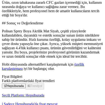
Ürün, ozon tabakasına zararlı CFC gazları içermediği için, kullanım
sırasında doğaya ve kullanıcı sağlığına zarar vermez. Bu
özellikleriyle, hem profesyonel hem de amatör kullanıcıların tercih
ettiği bir boya'dır.
## Sonuç ve Değerlendirme
Polisan Sprey Boya Akrilik Mat Siyah, çeşitli yüzeylerde
kullanılabilen, dayanıklı ve estetik sonuçlar sunan üstün niteliklere
sahip bir üründür. Hızlı kuruma özelliği, kolay uygulama imkanı ve
çevre dostu yapısıyla öne çıkar. Ayrıca, yüksek müşteri memnuniyeti
sağlayan 4.4'lük kullanıcı puanı, ürünün güvenilirliğini ve kalitesini
yansıtır. Bu boya, projelerinize profesyonel görünüm kazandırmak
ve uzun ömürlü sonuçlar elde etmek için ideal bir tercihtir.
Hobi dünyasında alternatifleri karşılaştırmak için
özellik
karşılaştırması
iyi bir başlangıç olur.
Fiyat Bilgileri
Farklı platformlardaki fiyat trendleri
🛒
Hepsiburada
🛍️
Trendyol
Seçili Platform:
Hepsiburada
ℹ️ Sadece Hepsiburada'da fiyat mevcut