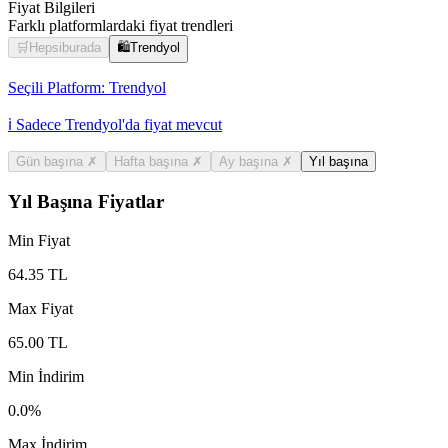
Fiyat Bilgileri
Farklı platformlardaki fiyat trendleri
🛒
Hepsiburada
🛍️
Trendyol
Seçili Platform:
Trendyol
ℹ️ Sadece Trendyol'da fiyat mevcut
Gün başına
✗
Hafta başına
✗
Ay başına
✗
Yıl başına
Yıl Başına Fiyatlar
Min Fiyat
64.35
TL
Max Fiyat
65.00
TL
Min İndirim
0.0
%
Max İndirim