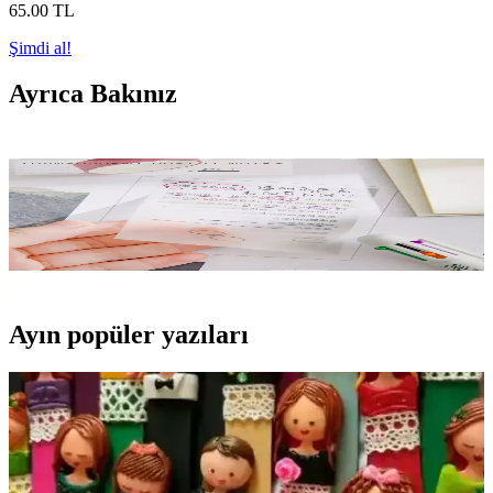
65
.00
TL
Şimdi al!
Ayrıca Bakınız
Şeffaf Kare Postit ile Pratik ve Düzenli Not Alma
Çözümü
Şeffaf kare postit, yüksek yapışkan gücü ve şeffaf yüzeyiyle pratik,
düzenli ve estetik not alma imkanı sunar, uzun ömürlü paket ve çok
yönlü kullanım avantajlarıyla öne çıkar.
Ayın popüler yazıları