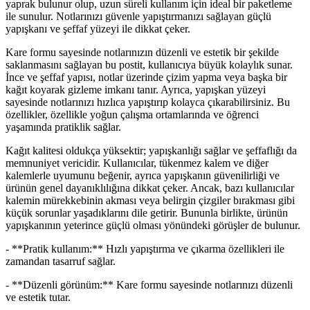
yaprak bulunur olup, uzun süreli kullanım için ideal bir paketleme
ile sunulur. Notlarınızı güvenle yapıştırmanızı sağlayan güçlü
yapışkanı ve şeffaf yüzeyi ile dikkat çeker.
Kare formu sayesinde notlarınızın düzenli ve estetik bir şekilde
saklanmasını sağlayan bu postit, kullanıcıya büyük kolaylık sunar.
İnce ve şeffaf yapısı, notlar üzerinde çizim yapma veya başka bir
kağıt koyarak gizleme imkanı tanır. Ayrıca, yapışkan yüzeyi
sayesinde notlarınızı hızlıca yapıştırıp kolayca çıkarabilirsiniz. Bu
özellikler, özellikle yoğun çalışma ortamlarında ve öğrenci
yaşamında pratiklik sağlar.
Kağıt kalitesi oldukça yüksektir; yapışkanlığı sağlar ve şeffaflığı da
memnuniyet vericidir. Kullanıcılar, tükenmez kalem ve diğer
kalemlerle uyumunu beğenir, ayrıca yapışkanın güvenilirliği ve
ürünün genel dayanıklılığına dikkat çeker. Ancak, bazı kullanıcılar
kalemin mürekkebinin akması veya belirgin çizgiler bırakması gibi
küçük sorunlar yaşadıklarını dile getirir. Bununla birlikte, ürünün
yapışkanının yeterince güçlü olması yönündeki görüşler de bulunur.
- **Pratik kullanım:** Hızlı yapıştırma ve çıkarma özellikleri ile
zamandan tasarruf sağlar.
- **Düzenli görünüm:** Kare formu sayesinde notlarınızı düzenli
ve estetik tutar.