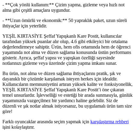
- **Çok yönlü kullanım:** Çizim yapma, gizleme veya hızlı not
alma gibi çeşitli amaçlara uygundur.
- **Uzun ömürlü ve ekonomik:** 50 yapraklık paket, uzun süreli
ihtiyaçlar için yeterlidir.
YEŞİL KIRTASİYE Şeffaf Yapışkanlı Kare Postit, kullanıcılar
tarafından yüksek puanlar alır olup, 4.6 gibi etkileyici bir ortalama
değerlendirmeye sahiptir. Ürün, hem ofis ortamında hem de öğrenci
yaşamında not alma ve düzen sağlama konusunda üstün performans
gösterir. Ayrıca, şeffaf yapısı ve yapışkan özelliği sayesinde
notlarınızı gizleme veya üzerinde çizim yapma imkanı sunar.
Bu ürün, not alma ve düzen sağlama ihtiyaçlarını pratik, şık ve
dayanıklı bir çözümle karşılamak isteyen herkes için idealdir.
Kullanıcıların memnuniyetini artıran yüksek kalite ve fonksiyonellik,
YEŞİL KIRTASİYE Şeffaf Yapışkanlı Kare Postit’i öne çıkaran
temel unsurlardır. İşlevselliği ve estetiği bir arada sunmasıyla, günlük
yaşamınızda vazgeçilmez bir yardımcı haline gelebilir. Siz de
düzenli ve şık notlar almak istiyorsanız, bu uygulamalı ürün tam size
göre!
Farklı oyuncaklar arasında seçim yapmak için
karşılaştırma rehberi
işini kolaylaştırır.