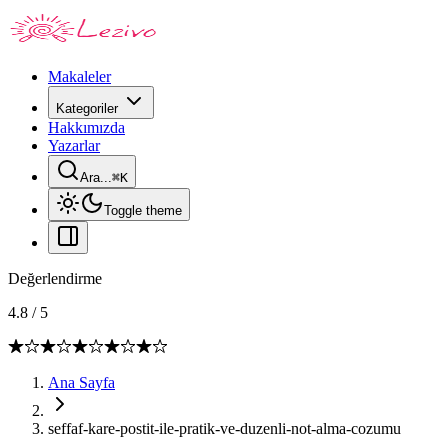
Makaleler
Kategoriler
Hakkımızda
Yazarlar
Ara...
⌘
K
Toggle theme
Değerlendirme
4.8
/
5
Ana Sayfa
seffaf-kare-postit-ile-pratik-ve-duzenli-not-alma-cozumu