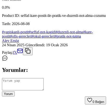
0.0
%
Product ID:
seffaf-kare-postit-ile-pratik-ve-duzenli-not-alma-cozumu
Tarih:
2026-08-08
#
yapiskanli-postit
#
seffaf-not-kagidi
#
duzenli-not-alma
#
kare-
postit
#
ofis-gerecleri
#
okul-gerecleri
#
pratik-not-tutma
Alev Ersöz
24 Nisan 2025
·
Güncellendi:
19 Ocak 2026
Paylaş:
f
𝕏
Yorumlar:
Yorum
0
Beğen