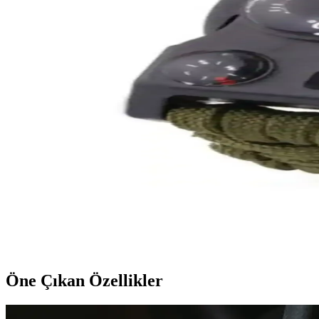
Şık tasarımı ve dayanıklılığıyla öne çıkan, rüzgar geçirmez jet alev ça
Genel Markalar Siyah Unisex Survival Bileklik: Daya
Dayanıklı ve çok fonksiyonlu siyah survival bileklik, acil durumlar ve k
Genel Markalar 16 Mm Çift Taraflı Mavi - Siyah Pilat
Yüksek kaliteli EVA malzemeden üretilen çift taraflı kullanımlı Pilates M
Fischer 220V Elektrikli Şişme Yatak Pompası: Kamp v
Fischer 220V elektrikli şişme yatak pompası, kamp ve açık hava etkinli
Paracord Cobra Survival Bileklik: Çok Fonksiyonl
Dayanıklı ve çok amaçlı Paracord Cobra Survival Bileklik, doğa tutkunl
Öne Çıkan Özellikler