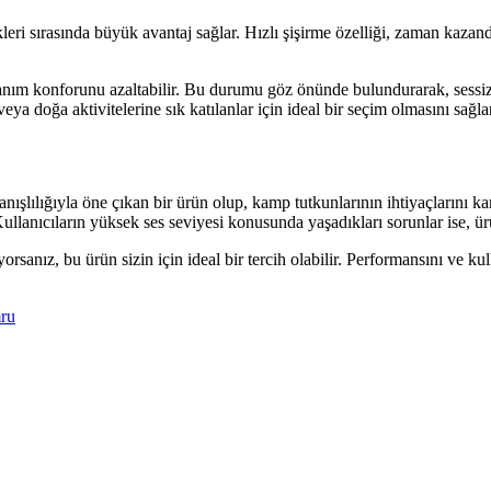
ri sırasında büyük avantaj sağlar. Hızlı şişirme özelliği, zaman kazand
m konforunu azaltabilir. Bu durumu göz önünde bulundurarak, sessiz çalış
ya doğa aktivitelerine sık katılanlar için ideal bir seçim olmasını sağlar
nışlılığıyla öne çıkan bir ürün olup, kamp tutkunlarının ihtiyaçlarını ka
Kullanıcıların yüksek ses seviyesi konusunda yaşadıkları sorunlar ise, ür
orsanız, bu ürün sizin için ideal bir tercih olabilir. Performansını ve 
mru