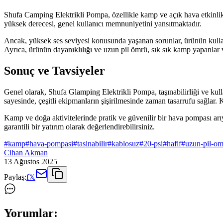
Shufa Camping Elektrikli Pompa, özellikle kamp ve açık hava etkinlikle
yüksek derecesi, genel kullanıcı memnuniyetini yansıtmaktadır.
Ancak, yüksek ses seviyesi konusunda yaşanan sorunlar, ürünün kullanı
Ayrıca, ürünün dayanıklılığı ve uzun pil ömrü, sık sık kamp yapanlar ve
Sonuç ve Tavsiyeler
Genel olarak, Shufa Glamping Elektrikli Pompa, taşınabilirliği ve kulla
sayesinde, çeşitli ekipmanların şişirilmesinde zaman tasarrufu sağlar. 
Kamp ve doğa aktivitelerinde pratik ve güvenilir bir hava pompası arıy
garantili bir yatırım olarak değerlendirebilirsiniz.
#
kamp
#
hava-pompasi
#
tasinabilir
#
kablosuz
#
20-psi
#
hafif
#
uzun-pil-o
Cihan Akman
13 Ağustos 2025
Paylaş:
f
𝕏
Yorumlar: