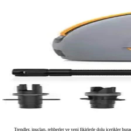
Trendler, ipuçları, rehberler ve yeni fikirlerle dolu içerikler bura