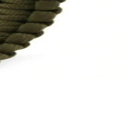
e detaylı değerlendirme.
atılmış, kullanıcılar tarafından beğenilen bir ürün.
leri için ideal, estetik ve fonksiyonel tasarımıyla öne çıkar.
lü kullanımıyla öne çıkar.
 gibi özellikleriyle kamp ve doğa aktivitelerinde güvenle kullanılır.