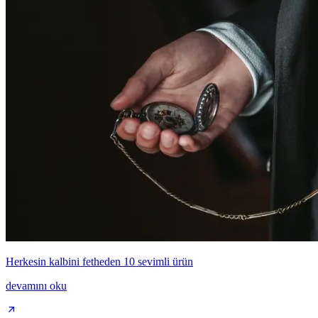
Herkesin kalbini fetheden 10 sevimli ürün
devamını oku