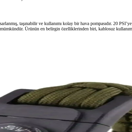
rlanmış, taşınabilir ve kullanımı kolay bir hava pompasıdır. 20 PSI’ye k
ek mümkündür. Ürünün en belirgin özelliklerinden biri, kablosuz kullanı
rsleri ile Sınava Etkili Hazırlık
a detaylı içerik ve etkileşimli öğrenme imkanı sunar, başarıyı artırır.
 ve Çok Amaçlı Açık Hava Çözümü
 kolay montajıyla plaj ve kamp alanlarında ideal, stabil ve çok amaçlı
Yenilik Sunan Pratik Çocuk Yatağı
i, pratik katlama özelliği ve çocuklar için ideal tasarımıyla güvenli ve
Saatli Çakmak Ürünü İncelemesi