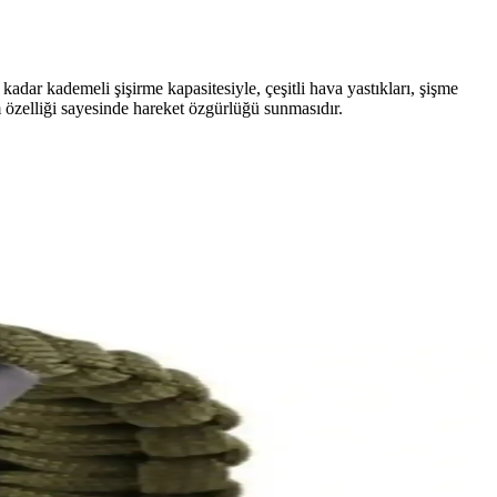
adar kademeli şişirme kapasitesiyle, çeşitli hava yastıkları, şişme
m özelliği sayesinde hareket özgürlüğü sunmasıdır.
 kullanıma uygun bir çözümdür.
 eğlenceli kullanım sunar.