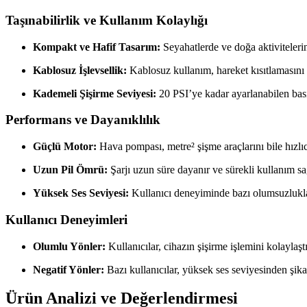
Taşınabilirlik ve Kullanım Kolaylığı
Kompakt ve Hafif Tasarım:
Seyahatlerde ve doğa aktivitelerin
Kablosuz İşlevsellik:
Kablosuz kullanım, hareket kısıtlamasını or
Kademeli Şişirme Seviyesi:
20 PSI’ye kadar ayarlanabilen bası
Performans ve Dayanıklılık
Güçlü Motor:
Hava pompası, metre² şişme araçlarını bile hızlıc
Uzun Pil Ömrü:
Şarjı uzun süre dayanır ve sürekli kullanım sa
Yüksek Ses Seviyesi:
Kullanıcı deneyiminde bazı olumsuzluklar 
Kullanıcı Deneyimleri
Olumlu Yönler:
Kullanıcılar, cihazın şişirme işlemini kolaylaşt
Negatif Yönler:
Bazı kullanıcılar, yüksek ses seviyesinden şik
Ürün Analizi ve Değerlendirmesi