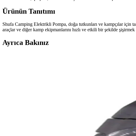
Ürünün Tanıtımı
Shufa Camping Elektrikli Pompa, doğa tutkunları ve kampçılar için tasa
araçlar ve diğer kamp ekipmanlarını hızlı ve etkili bir şekilde şişirm
Ayrıca Bakınız
Zeduva Biosem AYT Biyoloji 1 Kitap ve Kamp Video De
Zeduva Biosem AYT Biyoloji 1 Kitap ve kamp videoları, sınava hazırlıkt
Kivireklam Şemsiye-olta Bayrak Bidonu: Dayanıklı
Kivireklam'ın dayanıklı şemsiye-olta bayrak bidonu, 22 litre hacmi ve
Bestway Renkli Pencereli Bardaklı Yatak: Konfor ve 
Bestway'in renkli pencereli bardaklı yatak modeli, dayanıklı malzemeler
Sevgiliye Uygun Şık ve Dayanıklı Rüzgar Geçirmez 