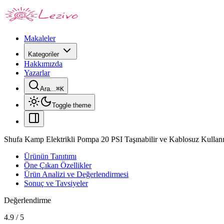
Makaleler
Kategoriler
Hakkımızda
Yazarlar
Ara...
⌘
K
Toggle theme
Shufa Kamp Elektrikli Pompa 20 PSI Taşınabilir ve Kablosuz Kullanı
Ürünün Tanıtımı
Öne Çıkan Özellikler
Ürün Analizi ve Değerlendirmesi
Sonuç ve Tavsiyeler
Değerlendirme
4.9
/
5