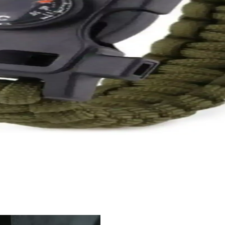
kmak, sevgiliye hediye olarak ideal. Kullanıcı yorumları ve özellikleriyl
nıklı ve Çok Amaçlı Kullanım Özellikleri
amp aktiviteleri için ideal, çeşitli araçlar ve dayanıklı malzemelerle don
es Matı Detaylı İnceleme ve Kullanım Özellikleri
atı, konfor ve dayanıklılık sağlar, çeşitli egzersiz ve açık hava aktivite
e Açık Hava Aktiviteleri İçin Uygun
klerinde hızlı şişirme ve boşaltma sağlar, dayanıklı tasarımı ve çok yön
u Doğa ve Kamp Macerası Ekipmanı
arına hayatta kalma araçları sunar. Ateş başlatıcı, pusula ve termometre