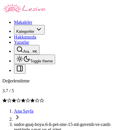
Makaleler
Kategoriler
Hakkımızda
Yazarlar
Ara...
⌘
K
Toggle theme
Değerlendirme
3.7
/
5
Ana Sayfa
sudor-guaj-boya-6-li-pet-sise-15-ml-guvenli-ve-canli-
renklerle-sanat-ve-el-isleri