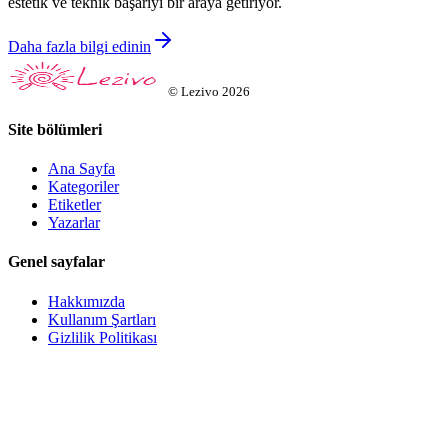
estetik ve teknik başarıyı bir araya getiriyor.
Daha fazla bilgi edinin
©
Lezivo
2026
Site bölümleri
Ana Sayfa
Kategoriler
Etiketler
Yazarlar
Genel sayfalar
Hakkımızda
Kullanım Şartları
Gizlilik Politikası