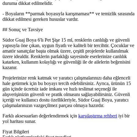
duruma dikkat edilmelidir.
- Boyaların **parmak boyasıyla karışmaması** ve temizlik sırasında
dikkat edilmesi gereken hususlar vardır.
## Sonuç ve Tavsiye
Südor Guaj Boya 6'lı Pet Şişe 15 ml, renklerin canlılığı ve güvenli
yapısıyla öne çıkan, uygun fiyatlı ve kaliteli bir tercihtir. Çocuklar ve
amatör sanatçılar başta olmak üzere, çeşitli projelerde kullanılmak
üzere idealdir. Renklerin parlaklığı sayesinde eserlerinize canlılık
katarken, kullanım kolaylığı ve güvenliği ile de ailelerin beğenisini
kazanır.
Projelerinize renk katmak ve yaratıcı çalışmalarınızı daha eğlenceli
hale getirmek için bu boyayı tercih edebilirsiniz. Ayrıca, ürünün 15
gün içinde ücretsiz iade imkanı ve hızlı teslimat seçeneği ile
alışverişinizin güvenli ve pratik olmasını sağlayabilirsiniz. Güvenli
içeriği ve kullanıcı dostu özellikleriyle, Südor Guaj Boya, yaratıcı
çalışmalarınızın vazgeçilmez parçası olmaya hazırdır.
Farklı aksesuarları değerlendirmek için
karşılaştırma rehberi
iyi bir
yol haritası sunar.
Fiyat Bilgileri