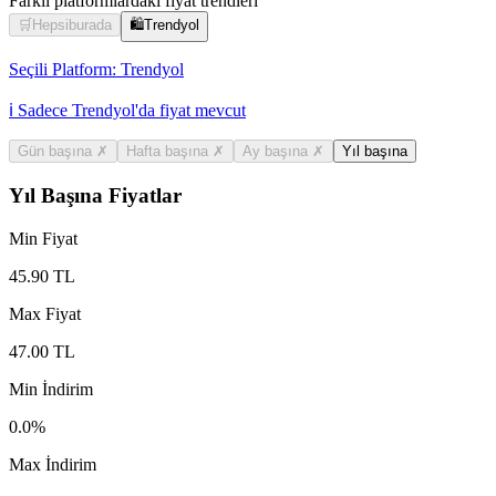
Farklı platformlardaki fiyat trendleri
🛒
Hepsiburada
🛍️
Trendyol
Seçili Platform:
Trendyol
ℹ️ Sadece Trendyol'da fiyat mevcut
Gün başına
✗
Hafta başına
✗
Ay başına
✗
Yıl başına
Yıl Başına Fiyatlar
Min Fiyat
45.90
TL
Max Fiyat
47.00
TL
Min İndirim
0.0
%
Max İndirim