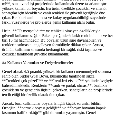
ml**, sanat ve el işi projelerinde kullanılmak üzere tasarlanmıştır
yüksek kaliteli bir boyadır. Bu ürün, özellikle çocuklar ve amatör
sanatçılar için idealdir ve canlı renkleri ile güvenli içeriğiyle öne
çıkar. Renkleri canlı tutması ve kolay uygulanabilirliği sayesinde
farklı yüzeylerde ve projelerde geniş kullanım alanı bulur.
Ürün, **TR menşeilidir** ve tehlikeli olmayan özellikleriyle
güvenli kullanım sağlar. Paket içeriğinde 6 farklı renk bulunur ve her
biri 15 ml hacmindedir. Bu boyalar, uzun süre dayanabilen ve
renklerin solmasını engelleyen formülüyle dikkat çeker. Ayrıca,
ürünün kullanımı sırasında herhangi bir sağlık riski taşımaz ve
çocuklar tarafından güvenle kullanılabilir.
## Kullanıcı Yorumları ve Değerlendirmeler
Genel olarak 4.5 puanlık yüksek bir kullanıcı memnuniyeti skoruna
sahip olan Südor Guaj Boya, kullanıcılar tarafından sıkça
**"renkleri çok güzel"** ve **"renkleri efsane"** şeklinde övgüyle
bahsedilmektedir. Renklerin **canlı ve parlak olması**, özellikle
çocukların ve gençlerin ilgisini çekerken, sanatçıların da projelerinde
tercih ettiği bir özellik olarak öne çıkar.
Ancak, bazı kullanıcılar boyalarla ilgili küçük sorunlar bildirir.
Örneğin, **parmak boyası geldiği** ve **beyaz boyanın kapak
kısmının hafif kırıktığı** gibi durumlar yaşanmıştır. Genel