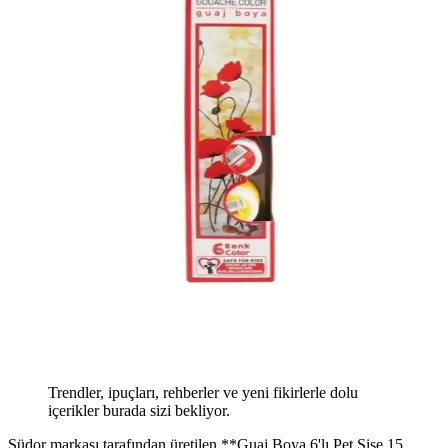
Trendler, ipuçları, rehberler ve yeni fikirlerle dolu
içerikler burada sizi bekliyor.
Südor markası tarafından üretilen **Guaj Boya 6'lı Pet Şişe 15