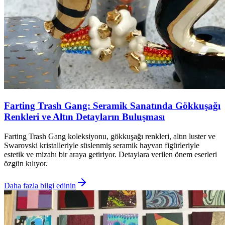
Farting Trash Gang: Seramik Sanatında Gökkuşağı
Renkleri ve Altın Detayların Buluşması
Farting Trash Gang koleksiyonu, gökkuşağı renkleri, altın luster ve
Swarovski kristalleriyle süslenmiş seramik hayvan figürleriyle
estetik ve mizahı bir araya getiriyor. Detaylara verilen önem eserleri
özgün kılıyor.
Daha fazla bilgi edinin