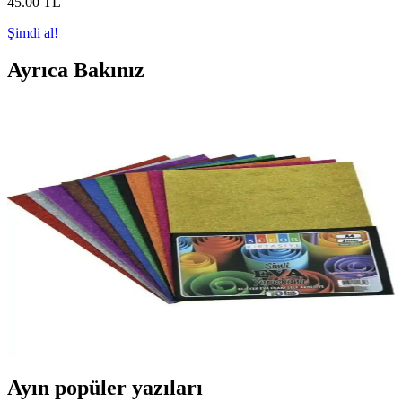
45
.00
TL
Şimdi al!
Ayrıca Bakınız
Südor Guaj Boya 6'lı Pet Şişe 15 ml - Güvenli ve
Canlı Renklerle Sanat ve El İşleri
Südor Guaj Boya 6'lı set, çocuklar ve sanatçılar için güvenli, parlak
renkler ve kolay kullanım sunar. Uzun ömürlü ve çeşitli yüzeylerde
kullanılabilir, projelerinize renk katmak için ideal.
Südor Eva 20x30 Cm 10 Renk Simli Yapışkanlı
Levhalar Dekorasyon ve El Sanatları İçin
Südor Eva 20x30 Cm 10 Renk Simli Yapışkanlı levhalar, pratik
kullanım, dayanıklılık ve canlı renkleriyle dekorasyon ve el sanatları
projeleri için ideal bir ürün.
Ayın popüler yazıları