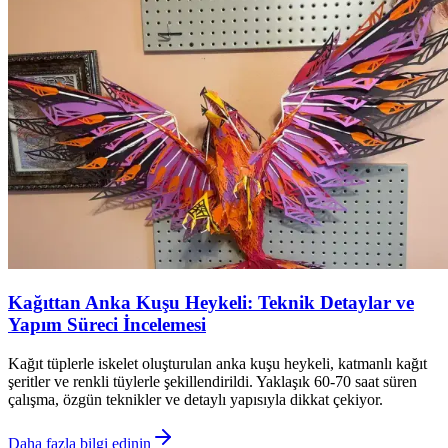
Kağıttan Anka Kuşu Heykeli: Teknik Detaylar ve
Yapım Süreci İncelemesi
Kağıt tüplerle iskelet oluşturulan anka kuşu heykeli, katmanlı kağıt
şeritler ve renkli tüylerle şekillendirildi. Yaklaşık 60-70 saat süren
çalışma, özgün teknikler ve detaylı yapısıyla dikkat çekiyor.
Daha fazla bilgi edinin