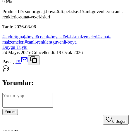
9.6
%
Product ID:
sudor-guaj-boya-6-li-pet-sise-15-ml-guvenli-ve-canli-
renklerle-sanat-ve-el-isleri
Tarih:
2026-08-06
#
sudur
#
guaj-boya
#
cocuk-boyasi
#
el-isi-malzemeleri
#
sanat-
malzemeleri
#
canli-renkler
#
guvenli-boya
Duygu Tüylü
24 Mayıs 2025
·
Güncellendi:
19 Ocak 2026
Paylaş:
f
𝕏
Yorumlar:
Yorum
0
Beğen