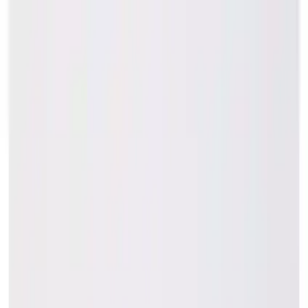
Makaleler
Kategoriler
Hakkımızda
Yazarlar
Ara...
⌘
K
Toggle theme
Ana Sayfa
İlham Veren Yazılar
Vaneda 5516 Hybrid EVA Erkek Terlik Günlük ve Açık
Hava Kullanımı İçin Uygun
Vaneda 5516 HYBRID EVA Erkek Terlik: