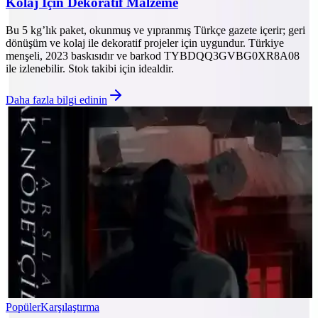
Kolaj İçin Dekoratif Malzeme
Bu 5 kg’lık paket, okunmuş ve yıpranmış Türkçe gazete içerir; geri
dönüşüm ve kolaj ile dekoratif projeler için uygundur. Türkiye
menşeli, 2023 baskısıdır ve barkod TYBDQQ3GVBG0XR8A08
ile izlenebilir. Stok takibi için idealdir.
Daha fazla bilgi edinin
Popüler
Karşılaştırma