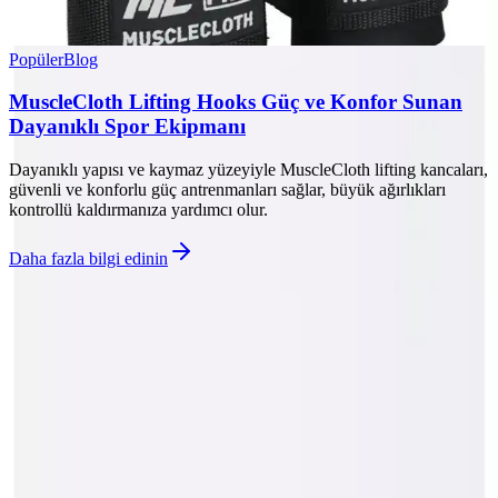
Popüler
Blog
MuscleCloth Lifting Hooks Güç ve Konfor Sunan
Dayanıklı Spor Ekipmanı
Dayanıklı yapısı ve kaymaz yüzeyiyle MuscleCloth lifting kancaları,
güvenli ve konforlu güç antrenmanları sağlar, büyük ağırlıkları
kontrollü kaldırmanıza yardımcı olur.
Daha fazla bilgi edinin
©
Lezivo
2026
Site bölümleri
Ana Sayfa
Kategoriler
Etiketler
Yazarlar