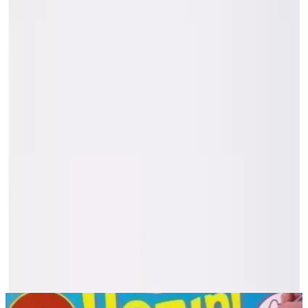
yaşam tarzını benimseyenler için mükemmel bir tercihtir. Dayanıklı
yapısı ve estetik görünümüyle uzun süre kullanılabilir. Ayrıca
kullanıcıların ihtiyaçlarına göre ayarlanabilir özellikleriyle her
ortamda konfor ve güvenlik sağlar. Bu ürün günlük kullanımdan
açık hava etkinliklerine kadar geniş bir yelpazede değerlendirilip
tercih edilebilir.
Paylaş:
f
𝕏
Yorumlar:
Yorum
0
Beğen
Ayın popüler yazıları