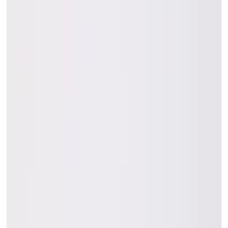
Konfor ve Fonksiyonelliğin Buluşması
Cihan Akman
Yazarı Ziyaret Et
İlham Veren Yazılar
Değerlendirme
4.9
/
5
Yazar
Cihan Akman
Tür
İlham Veren Yazılar
Yayınlanma
7 Ağustos 2025
Bu Yazı Hakkında
Vaneda 5516 Hybrid EVA erkek terlikleri hafif, nefes
alabilir ve su geçirmez tasarımıyla her ortamda konfor
sağlar, dayanıklı ve pratik kullanımıyla aktif yaşam
tarzına uygun ürünlerdir.
Trendler, ipuçları, rehberler ve yeni fikirlerle dolu
içerikler burada sizi bekliyor.