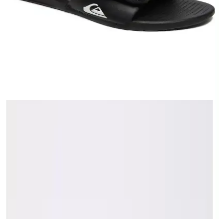
Vaneda 5516 Hybrid EVA erkek terlikleri hafif, nefes alabilir ve su
geçirmez tasarımıyla her ortamda konfor sağlar, dayanıklı ve pratik
kullanımıyla aktif yaşam tarzına uygun ürünlerdir.
Quiksilver Bright Coast Erkek Terlik: Şıklık ve
Konforu Bir Arada Sunan Modern Tasarım
Modern tasarım ve yüksek konforu bir araya getiren Quiksilver
Bright Coast erkek terlikleri, su dostu yapısı ve dayanıklı
malzemeleriyle günlük ve plaj kullanımı için ideal.
Tasarım ve Malzeme
Bu model özel formülasyonlu X.V.L. EVA malzemeden üretilmiştir.
EVA hafifliği ve esnekliğiyle bilinen bir malzemedir; ancak
Vaneda'nın geliştirdiği bu özel formül ürünün dayanıklılığını
artırmakla kalmaz aynı zamanda kullanım sırasında maksimum
konfor sunar. Ürünün yapısı ayak şeklini rahatça kavrayacak şekilde
tasarlanmıştır ve uzun süreli kullanımda bile ayak sağlığını korur.
Kullanım Özellikleri