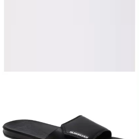
Ürünün Tanıtımı
Vaneda 5516 Hybrid EVA Erkek Terlik günlük kullanımda rahatlık
ve şıklığı bir arada sunan modern tasarımıyla öne çıkar. Üstün
özellikleri ve inovatif malzeme kullanımıyla kullanıcıların
beklentilerine cevap verirken aynı zamanda pratiklik ve dayanıklılığı
da sağlar. Bu terlik özellikle aktif yaşam tarzına sahip erkekler için
idealdir ve her ortamda konfor sağlar.
Ayrıca Bakınız
Columbia Thrive Revive Erkek Terlik: Konfor ve
Performansı Bir Arada Sunan Tasarım
Columbia Thrive Revive erkek terlikleri, hafif, dayanıklı ve yüksek
performanslı tasarımıyla doğa yürüyüşleri ve spor sonrası rahatlık
sunar. Nefes alabilirlik ve üstün tutuş özellikleriyle öne çıkar.
Vaneda 5516 Hybrid EVA Erkek Terlik Günlük ve
Açık Hava Kullanımı İçin Uygun