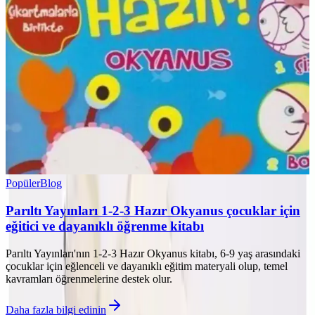
Popüler
Blog
Parıltı Yayınları 1-2-3 Hazır Okyanus çocuklar için
eğitici ve dayanıklı öğrenme kitabı
Parıltı Yayınları'nın 1-2-3 Hazır Okyanus kitabı, 6-9 yaş arasındaki
çocuklar için eğlenceli ve dayanıklı eğitim materyali olup, temel
kavramları öğrenmelerine destek olur.
Daha fazla bilgi edinin