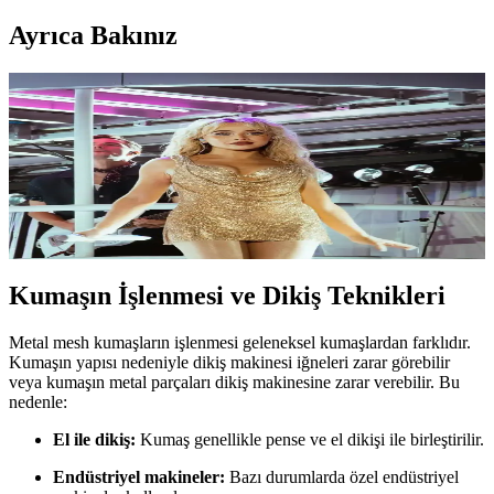
Ayrıca Bakınız
Versace'nin Metal Mesh Kumaşı: Oroton ve Zincir
Mail Kumaşların Moda Endüstrisindeki Rolü
Metal mesh kumaş, küçük metal disklerin zincir şeklinde
bağlanmasıyla oluşan parlak ve esnek bir materyaldir. Oroton
markası altında Versace tarafından kullanılan bu kumaş, yüksek
moda elbiselerde özel işçilik gerektirir.
Kumaşın İşlenmesi ve Dikiş Teknikleri
Metal mesh kumaşların işlenmesi geleneksel kumaşlardan farklıdır.
Kumaşın yapısı nedeniyle dikiş makinesi iğneleri zarar görebilir
veya kumaşın metal parçaları dikiş makinesine zarar verebilir. Bu
nedenle:
El ile dikiş:
Kumaş genellikle pense ve el dikişi ile birleştirilir.
Endüstriyel makineler:
Bazı durumlarda özel endüstriyel