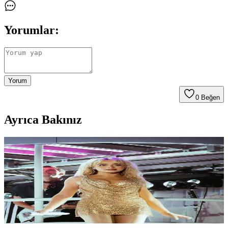
Yorumlar:
Yorum
0
Beğen
Ayrıca Bakınız
Versace'nin Metal Mesh Kumaşı: Oroton ve Zincir
Mail Kumaşların Moda Endüstrisindeki Rolü
Metal mesh kumaş, küçük metal disklerin zincir şeklinde
bağlanmasıyla oluşan parlak ve esnek bir materyaldir. Oroton
markası altında Versace tarafından kullanılan bu kumaş, yüksek
moda elbiselerde özel işçilik gerektirir.