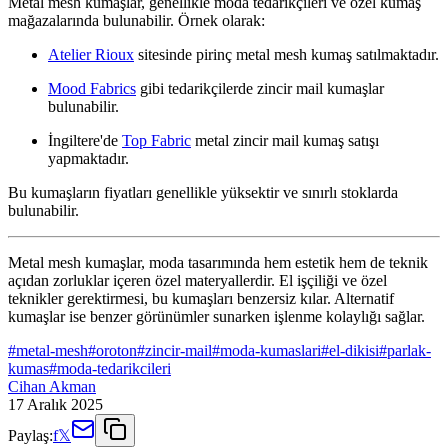
Metal mesh kumaşlar, genellikle moda tedarikçileri ve özel kumaş
mağazalarında bulunabilir. Örnek olarak:
Atelier Rioux
sitesinde pirinç metal mesh kumaş satılmaktadır.
Mood Fabrics
gibi tedarikçilerde zincir mail kumaşlar
bulunabilir.
İngiltere'de
Top Fabric
metal zincir mail kumaş satışı
yapmaktadır.
Bu kumaşların fiyatları genellikle yüksektir ve sınırlı stoklarda
bulunabilir.
Metal mesh kumaşlar, moda tasarımında hem estetik hem de teknik
açıdan zorluklar içeren özel materyallerdir. El işçiliği ve özel
teknikler gerektirmesi, bu kumaşları benzersiz kılar. Alternatif
kumaşlar ise benzer görünümler sunarken işlenme kolaylığı sağlar.
#
metal-mesh
#
oroton
#
zincir-mail
#
moda-kumaslari
#
el-dikisi
#
parlak-
kumas
#
moda-tedarikcileri
Cihan Akman
17 Aralık 2025
Paylaş:
f
𝕏