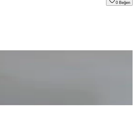
0
Beğen
 katar, yaşam alanlarınızı özgün kılar.
lı sistemlerle aydınlatma çözümleri hakkında detaylar.
 ve kullanıcı dostu tasarımıyla modern yaşam alanlarına uygun
 uygulanır ve uzun ömürlüdür.