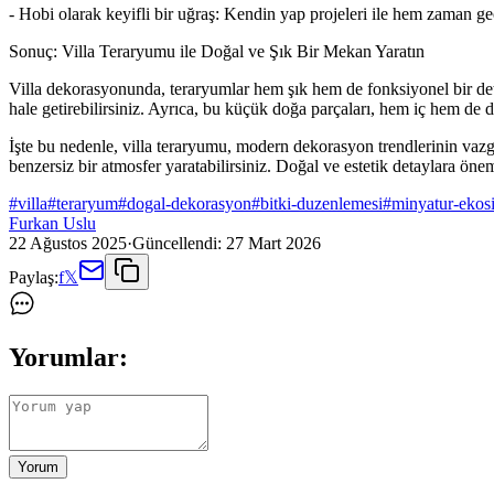
- Hobi olarak keyifli bir uğraş: Kendin yap projeleri ile hem zaman geç
Sonuç: Villa Teraryumu ile Doğal ve Şık Bir Mekan Yaratın
Villa dekorasyonunda, teraryumlar hem şık hem de fonksiyonel bir detay
hale getirebilirsiniz. Ayrıca, bu küçük doğa parçaları, hem iç hem de d
İşte bu nedenle, villa teraryumu, modern dekorasyon trendlerinin vazge
benzersiz bir atmosfer yaratabilirsiniz. Doğal ve estetik detaylara öne
#
villa
#
teraryum
#
dogal-dekorasyon
#
bitki-duzenlemesi
#
minyatur-ekos
Furkan Uslu
22 Ağustos 2025
·
Güncellendi:
27 Mart 2026
Paylaş:
f
𝕏
Yorumlar:
Yorum