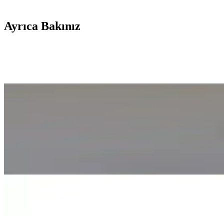
Ayrıca Bakınız
Villa Teraryumları ile Doğal ve Şık Dekorasyon Yar
Villa teraryumları, doğal bitki ve taşlarla oluşturulan küçük ekosisteml
Villa Dekorasyonunda Aydınlatma Örnekleri ve Trendl
Villa aydınlatma örnekleri, estetik ve fonksiyonelliği bir araya getirer
Hikvision Silver Seri Villa Tipi IP Görüntülü Diafo
Hikvision Silver Seri Villa IP Kapı Seti, yüksek çözünürlüklü kamera v
çözümler sunar.
Gendec 6 cm Siyah Kapı Daire Villa Birim Numarası 
Gendec 6 cm siyah kapı numarası, dayanıklı yapısı ve modern tasarımıyl