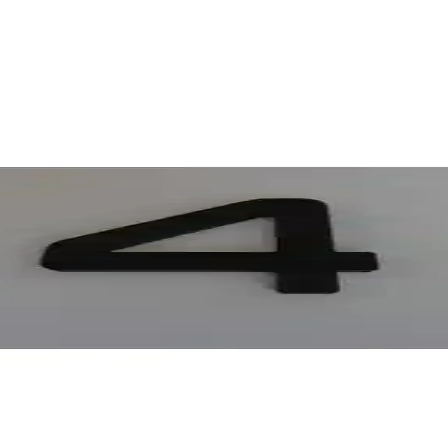
atma Rehberi
erdir. Estetik ve bakım kolaylığıyla iç ve dış mekanlara tazelik ve şıklık
er: Estetik ve Fonksiyonellik Bir Arada
ek yaşam alanlarınızı daha şık ve kullanışlı hale getirir. Trendler ve akıl
n Kapı Seti Güvenlik ve Konforu Artıran Çözüm
e kolay kurulum özellikleriyle güvenliği artırır, uzaktan erişim sağlar
Dayanıklı ve Estetik Tasarım
a villa ve bina girişlerine şıklık katarken 20 yıl garanti sunar, kolay