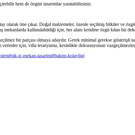
irebilir hem de özgün tasarımlar yaratabilirsiniz.
 olarak öne çıkar. Doğal malzemeler, özenle seçilmiş bitkiler ve özgün 
ış mekanlarda kullanılabildiği için, her alanı kendine özgü kılan bir dek
çilmez bir parçası olmaya adaydır. Gerek minimal gerekse gösterişli tas
m verenler için, villa teraryumu, kesinlikle dekorasyonun vazgeçilmezler
istem
#
sik-ic-mekan-tasarimi
#
bakim-kolayligi