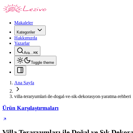
Makaleler
Kategoriler
Hakkımızda
Yazarlar
Ara...
⌘
K
Toggle theme
Ana Sayfa
villa-teraryumlari-ile-dogal-ve-sik-dekorasyon-yaratma-rehberi
Ürün Karşılaştırmaları
Villa Teraryumları ile Doğal ve Şık Deko