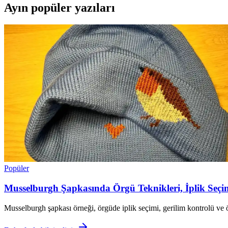
Ayın popüler yazıları
Popüler
Musselburgh Şapkasında Örgü Teknikleri, İplik Seçi
Musselburgh şapkası örneği, örgüde iplik seçimi, gerilim kontrolü ve özg