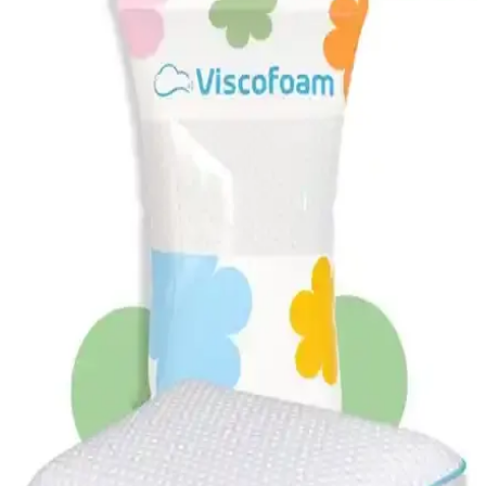
Varol Gold Serisi Bebek Yastığı Sağlıklı ve Konforlu
Uyku İçin Yüksek Kalite Ürün
Varol Gold Serisi Bebek Yastığı, nano elyaf dolgu ve pamuklu
yüzeyiyle sağlıklı, hijyenik ve konforlu uyku ortamı sağlar,
bebeklerin hassas ciltlerine uygun tasarlanmıştır.
Yüzüstü Yatan Bebekler İçin Yastık Seçimi ve Bebek
Odası Dekorasyon İpuçları
Yüzüstü yatmayı tercih eden bebekler için uygun yastık seçimi,
güvenlik ve konforu artırır. Doğru malzeme, boyut ve dekorasyon
uyumu ile bebek odası hem şık hem de güvenli hale gelir.
Viscofoam Terletmeyen Hava Kanallı Ortopedik
Bebek Yastığı Ürün Özellikleri ve Kullanıcı
Yorumları
Bu bebek yastığı, hava kanallı yapısı ve jel teknolojisiyle aşırı
terlemeyi önler, ergonomik tasarımıyla konfor sağlar, Türkiye
üretimidir ve yüksek kalite standartlarına uygundur.
Özdilek Silikon Bebek Yastığı 35x45 Sağlıklı ve