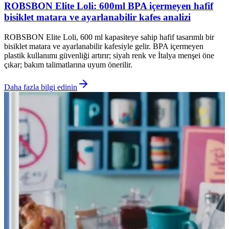
ROBSBON Elite Loli: 600ml BPA içermeyen hafif
bisiklet matara ve ayarlanabilir kafes analizi
ROBSBON Elite Loli, 600 ml kapasiteye sahip hafif tasarımlı bir
bisiklet matara ve ayarlanabilir kafesiyle gelir. BPA içermeyen
plastik kullanımı güvenliği artırır; siyah renk ve İtalya menşei öne
çıkar; bakım talimatlarına uyum önerilir.
Daha fazla bilgi edinin