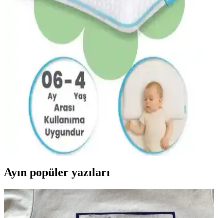
özellikleriyle bebeklerin sağlıklı uyku deneyimini destekler, kolay
bakım ve dayanıklılık sağlar.
Pierre Cardin Bebek Yastığı: Güvenli ve Konforlu
Uyku İçin Yenilikçi Çözüm
Pierre Cardin bebek yastığı, mikro fiber yüzeyi ve antibakteriyel
dolgusu ile hassas ciltlere uygun, konforlu ve hijyenik uyku ortamı
sağlar, hareket özgürlüğü ve uzun ömür sunar.
Viscofoam Ortopedik Bebek Yastığı: Güvenli ve
Konforlu Uyku İçin En İyi Seçenek
Viscofoam ortopedik bebek yastığı, hassas omurgayı desteklerken
konfor sağlar. 43,5x24 cm ölçülerinde, visco malzemeden, yerli
üretim ve yüksek kalite ile bebekler için uygun tasarlanmıştır.
Ayın popüler yazıları