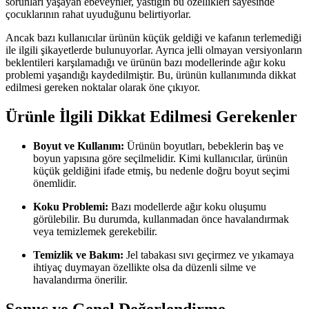
sorunları yaşayan ebeveynler, yastığın bu özellikleri sayesinde
çocuklarının rahat uyuduğunu belirtiyorlar.
Ancak bazı kullanıcılar ürünün küçük geldiği ve kafanın terlemediği
ile ilgili şikayetlerde bulunuyorlar. Ayrıca jelli olmayan versiyonların
beklentileri karşılamadığı ve ürünün bazı modellerinde ağır koku
problemi yaşandığı kaydedilmiştir. Bu, ürünün kullanımında dikkat
edilmesi gereken noktalar olarak öne çıkıyor.
Ürünle İlgili Dikkat Edilmesi Gerekenler
Boyut ve Kullanım:
Ürünün boyutları, bebeklerin baş ve
boyun yapısına göre seçilmelidir. Kimi kullanıcılar, ürünün
küçük geldiğini ifade etmiş, bu nedenle doğru boyut seçimi
önemlidir.
Koku Problemi:
Bazı modellerde ağır koku oluşumu
görülebilir. Bu durumda, kullanmadan önce havalandırmak
veya temizlemek gerekebilir.
Temizlik ve Bakım:
Jel tabakası sıvı geçirmez ve yıkamaya
ihtiyaç duymayan özellikte olsa da düzenli silme ve
havalandırma önerilir.
Sonuç ve Genel Değerlendirme