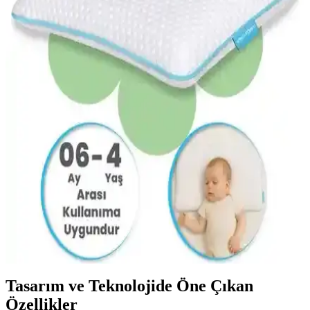
Konforlu Uyku İçin Güvenilir Seçenek
Özdilek silikon bebek yastığı 35x45, nefes alan yapısı ve hijyenik
özellikleriyle bebeklerin sağlıklı uyku deneyimini destekler, kolay
bakım ve dayanıklılık sağlar.
Pierre Cardin Bebek Yastığı: Güvenli ve Konforlu
Uyku İçin Yenilikçi Çözüm
Pierre Cardin bebek yastığı, mikro fiber yüzeyi ve antibakteriyel
dolgusu ile hassas ciltlere uygun, konforlu ve hijyenik uyku ortamı
sağlar, hareket özgürlüğü ve uzun ömür sunar.
Viscofoam Ortopedik Bebek Yastığı: Güvenli ve
Konforlu Uyku İçin En İyi Seçenek
Viscofoam ortopedik bebek yastığı, hassas omurgayı desteklerken
konfor sağlar. 43,5x24 cm ölçülerinde, visco malzemeden, yerli
üretim ve yüksek kalite ile bebekler için uygun tasarlanmıştır.
Tasarım ve Teknolojide Öne Çıkan
Özellikler