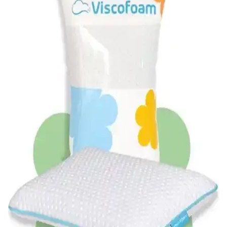
Varol Gold Serisi Bebek Yastığı, nano elyaf dolgu ve pamuklu
yüzeyiyle sağlıklı, hijyenik ve konforlu uyku ortamı sağlar,
bebeklerin hassas ciltlerine uygun tasarlanmıştır.
Yüzüstü Yatan Bebekler İçin Yastık Seçimi ve Bebek
Odası Dekorasyon İpuçları
Yüzüstü yatmayı tercih eden bebekler için uygun yastık seçimi,
güvenlik ve konforu artırır. Doğru malzeme, boyut ve dekorasyon
uyumu ile bebek odası hem şık hem de güvenli hale gelir.
Viscofoam Terletmeyen Hava Kanallı Ortopedik
Bebek Yastığı Ürün Özellikleri ve Kullanıcı
Yorumları
Bu bebek yastığı, hava kanallı yapısı ve jel teknolojisiyle aşırı
terlemeyi önler, ergonomik tasarımıyla konfor sağlar, Türkiye
üretimidir ve yüksek kalite standartlarına uygundur.
Özdilek Silikon Bebek Yastığı 35x45 Sağlıklı ve
Konforlu Uyku İçin Güvenilir Seçenek
Özdilek silikon bebek yastığı 35x45, nefes alan yapısı ve hijyenik