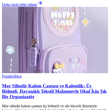
Daha fazla bilgi edinin
Popüler
Blog
Mor Silindir Kalem Çantası ve Kalemlik: Üç
Bölmeli, Dayanıklı Tekstil Malzemeyle Okul İçin Şık
Bir Organizatör
Mor silindir kalem çantası üç bölmeli ve altı hücreli düzeniyle