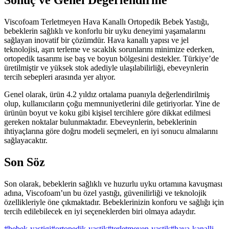
Viscofoam Terletmeyen Hava Kanallı Ortopedik Bebek Yastığı,
bebeklerin sağlıklı ve konforlu bir uyku deneyimi yaşamalarını
sağlayan inovatif bir çözümdür. Hava kanallı yapısı ve jel
teknolojisi, aşırı terleme ve sıcaklık sorunlarını minimize ederken,
ortopedik tasarımı ise baş ve boyun bölgesini destekler. Türkiye’de
üretilmiştir ve yüksek stok adediyle ulaşılabilirliği, ebeveynlerin
tercih sebepleri arasında yer alıyor.
Genel olarak, ürün 4.2 yıldız ortalama puanıyla değerlendirilmiş
olup, kullanıcıların çoğu memnuniyetlerini dile getiriyorlar. Yine de
ürünün boyut ve koku gibi kişisel tercihlere göre dikkat edilmesi
gereken noktalar bulunmaktadır. Ebeveynlerin, bebeklerinin
ihtiyaçlarına göre doğru modeli seçmeleri, en iyi sonucu almalarını
sağlayacaktır.
Son Söz
Son olarak, bebeklerin sağlıklı ve huzurlu uyku ortamına kavuşması
adına, Viscofoam’un bu özel yastığı, güvenilirliği ve teknolojik
özellikleriyle öne çıkmaktadır. Bebeklerinizin konforu ve sağlığı için
tercih edilebilecek en iyi seçeneklerden biri olmaya adaydır.
#
bebek-yastigi
#
ortopedik-yastik
#
terletmeyen-yastik
#
hava-kanalli-