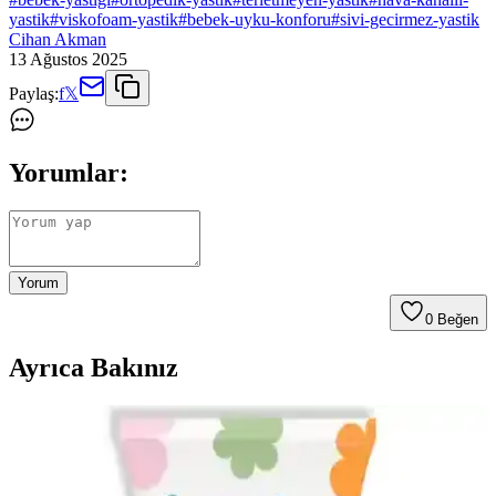
yastik
#
viskofoam-yastik
#
bebek-uyku-konforu
#
sivi-gecirmez-yastik
Cihan Akman
13 Ağustos 2025
Paylaş:
f
𝕏
Yorumlar:
Yorum
0
Beğen
Ayrıca Bakınız
Varol Gold Serisi Bebek Yastığı Sağlıklı ve Konforlu
Uyku İçin Yüksek Kalite Ürün