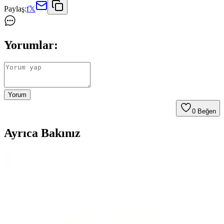
Paylaş:
f
𝕏
Yorumlar:
Yorum
0
Beğen
Ayrıca Bakınız
Remaks Plus Aynalı Vestiyer Ayakkabılık ve
Portmanto Modern Tasarım Çözümü
Remaks Plus aynalı vestiyer, şık tasarımı ve fonksiyonelliğiyle ev
girişinizi güzelleştirir. Sağlıklı malzemelerden üretilmiş, geniş
saklama alanı ve aynasıyla pratik kullanım sağlar.