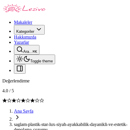
Makaleler
Kategoriler
Hakkımızda
Yazarlar
Ara...
⌘
K
Toggle theme
Değerlendirme
4.0
/
5
Ana Sayfa
saglam-plastik-star-lux-siyah-ayakkabilik-dayanikli-ve-estetik-
depolama-cozumu