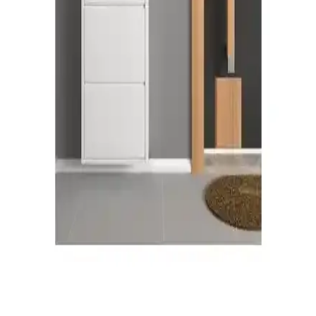
Sağlam Plastik Rixo Ayakkabılık, 5 raflı yapısı ve dayanıklı
malzemesiyle kullanışlı ve şık bir depolama seçeneği sunar. Kolay
montaj ve temizliğiyle günlük yaşamda pratiklik sağlar.
Mudesa Raflı Ayakkabılık Modern Tasarım ve
Dayanıklı Depolama Çözümü
Mudesa'nın metal ve ahşap malzemeden oluşan ayakkabılık modeli,
dar alanlarda kullanım, dayanıklılık ve şıklık sunar. Kolay kurulum
ve geniş raf aralıklarıyla evinizde düzen sağlar.
Sağlam Plastik Star Lüx Siyah Ayakkabılık:
Dayanıklı ve Estetik Depolama Çözümü
Sağlam Plastik Star Lüx Siyah ayakkabılık, 5 raflı tasarımı ve
dayanıklı plastik malzemesiyle, iç ve dış mekanlarda
ayakkabılarınızı düzenli ve şık şekilde saklamanızı sağlar.
Formood Üçlü Metal Ayakkabılık Modern Tasarımı
ve Dayanıklılığıyla Giriş Alanlarınızı Süsler
Dayanıklı metal malzeme ve modern tasarımıyla Formood üçlü