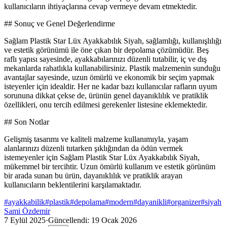
kullanıcıların ihtiyaçlarına cevap vermeye devam etmektedir.
## Sonuç ve Genel Değerlendirme
Sağlam Plastik Star Lüx Ayakkabılık Siyah, sağlamlığı, kullanışlılığı
ve estetik görünümü ile öne çıkan bir depolama çözümüdür. Beş
raflı yapısı sayesinde, ayakkabılarınızı düzenli tutabilir, iç ve dış
mekanlarda rahatlıkla kullanabilirsiniz. Plastik malzemenin sunduğu
avantajlar sayesinde, uzun ömürlü ve ekonomik bir seçim yapmak
isteyenler için idealdir. Her ne kadar bazı kullanıcılar rafların uyum
sorununa dikkat çekse de, ürünün genel dayanıklılık ve pratiklik
özellikleri, onu tercih edilmesi gerekenler listesine eklemektedir.
## Son Notlar
Gelişmiş tasarımı ve kaliteli malzeme kullanımıyla, yaşam
alanlarınızı düzenli tutarken şıklığından da ödün vermek
istemeyenler için Sağlam Plastik Star Lüx Ayakkabılık Siyah,
mükemmel bir tercihtir. Uzun ömürlü kullanım ve estetik görünüm
bir arada sunan bu ürün, dayanıklılık ve pratiklik arayan
kullanıcıların beklentilerini karşılamaktadır.
#
ayakkabilik
#
plastik
#
depolama
#
modern
#
dayanikli
#
organizer
#
siyah
Sami Özdemir
7 Eylül 2025
·
Güncellendi:
19 Ocak 2026