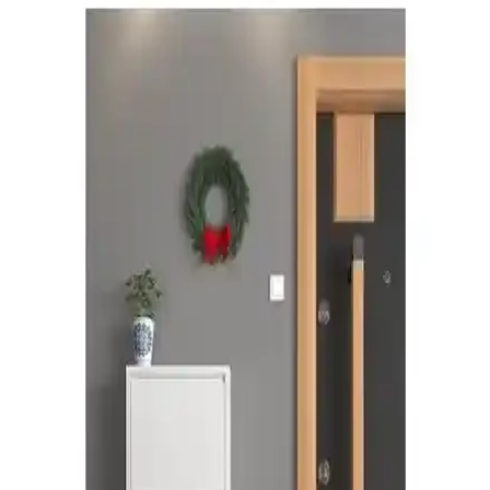
Beşudi Aura Ahşap Çubuklu Plastik Ayakkabılık:
Modern ve Pratik Depolama Çözümü
Beşudi Aura ayakkabılık, modern tasarımı ve hafif yapısıyla giriş ve
küçük alanlar için ideal, pratik ve estetik depolama sağlar, kullanıcı
yorumlarıyla geliştirilmesi gereken yönleri bulunuyor.
Remaks Vestiyer Çeşme Portmanto Cordoba:
Modern, Sağlıklı ve Fonksiyonel İç Mekan Dekoru
Remaks Vestiyer Çeşme Portmanto Cordoba, modern tasarımı, çevre
dostu malzemeleri ve fonksiyonel özellikleriyle dar alanlara uygun
estetik bir iç mekan çözümüdür.
Enazon 3x4 Düşer Kapaklı Ayakkabılık Modern
Tasarım ve Yüksek Depolama Kapasitesiyle
Enazon 3x4 düşer kapaklı ayakkabılık, modern tasarımı ve geniş
depolama kapasitesi ile evinizde düzen sağlar, dayanıklı malzemeleri
ve güvenlik özellikleriyle uzun ömürlü kullanım sunar.
Sağlam Plastik Rixo Ayakkabılık: Dayanıklı ve
Estetik Depolama Çözümü