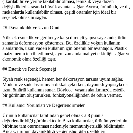
çıkarılabilir ve yerine takılabilir olması, temizlik veya düzen
değişiklikleri sırasında büyük avantaj sağlar. Ayrıca, ürünün iç ve dış
mekanlarda kullanılabilir olması, çeşitli ortamlar için ideal bir
seçenek olmasını sağlar.
## Dayanıklılık ve Uzun Ömür
Yüksek esneklik ve gerilmeye karşı dirençli yapısı sayesinde, ürün
zamanla deformasyon göstermez. Bu, özellikle yoğun kullanım
alanlarında, uzun vadeli kullanım için önemli bir avantajdır. Plastik
malzemenin tercih edilmesi, aynı zamanda maliyet etkinliği sağlar ve
ekonomik olma özelliği taşır.
## Estetik ve Renk Seçeneği
Siyah renk seçeneği, hemen her dekorasyon tarzına uyum sağlar.
Modern ve sade tasarımıyla dikkat çekerken, dayanıklı yapısıyla da
uzun ömürlü kullanım sunar. Böylece, yaşam alanlarınızda estetik
bir görünüm oluştururken, fonksiyonelliğinden de ödün vermez.
## Kullanıcı Yorumları ve Değerlendirmeler
Ürünün kullanıcılar tarafından genel olarak 3.8 puanla
değerlendirildiği görülmektedir. Bazı kullanıcılar, ürünün yerlerinin
birbirine tam oturmaması nedeniyle memnuniyetsizlik bildirmiştir.
Ancak, ürünün dayanıklılığı ve genişliği gibi özellikleri,